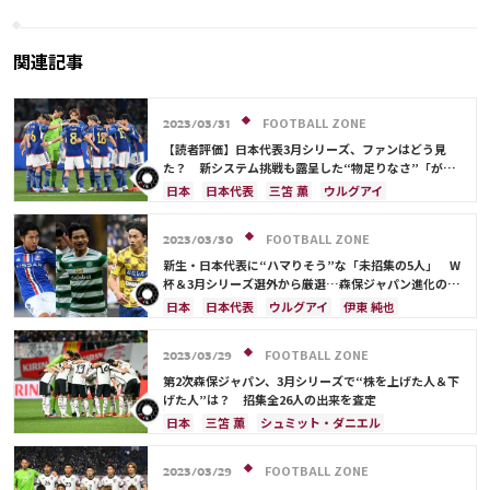
本代表OBが考察、浮かび上が
る森保Jの課題
関連記事
FOOTBALL ZONE
2023/03/31
【読者評価】日本代表3月シリーズ、ファンはどう見
た？ 新システム挑戦も露呈した“物足りなさ”「がっ
かり」「もっと実験をして欲しかった」
日本
日本代表
三笘 薫
ウルグアイ
伊東 純也
上田 綺世
久保 建英
スペイン
浅野 拓磨
前田 大然
FOOTBALL ZONE
2023/03/30
新生・日本代表に“ハマりそう”な「未招集の5人」 W
杯＆3月シリーズ選外から厳選…森保ジャパン進化のキ
ーマンは？
日本
日本代表
ウルグアイ
伊東 純也
旗手 怜央
スイス
アメリカ
林 大地
上田 綺世
鎌田 大地
堂安 律
遠藤 航
FOOTBALL ZONE
2023/03/29
町野 修斗
シュミット・ダニエル
守田 英正
第2次森保ジャパン、3月シリーズで“株を上げた人＆下
三笘 薫
酒井 宏樹
げた人”は？ 招集全26人の出来を査定
日本
三笘 薫
シュミット・ダニエル
ウルグアイ
長友 佑都
伊東 純也
上田 綺世
久保 建英
酒井 宏樹
堂安 律
伊藤 洋輝
FOOTBALL ZONE
2023/03/29