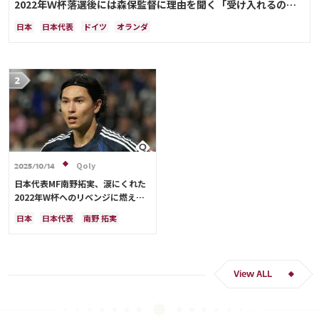
2022年Ｗ杯落選後には森保監督に理由を聞く「受け入れるのは
難しかった」
日本
日本代表
ドイツ
オランダ
Qoly
2025/10/14
日本代表MF南野拓実、涙にくれた
2022年W杯へのリベンジに燃える
「絶対にリベンジしたい」「サッカ
日本
日本代表
南野 拓実
ー人生をかけた戦い」
クロアチア
長友 佑都
ドイツ
スペイン
川島 永嗣
谷 晃生
吉田 麻也
谷口 彰悟
伊東 純也
View ALL