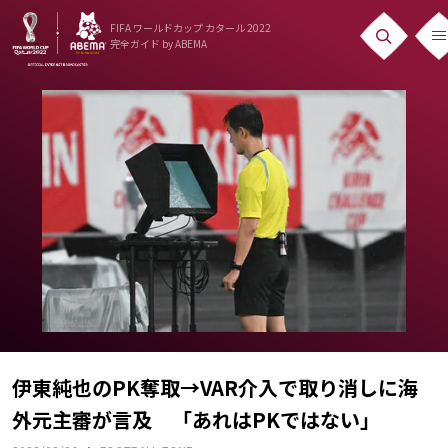
FIFA ワールドカップ カタール 2022
完全ガイド
by ABEMA
ニュース
News
出場国
Teams
日本代表
Team Japan
日程・結果
Schedule
伊東純也のPK奪取→VAR介入で取り消しに海
外元主審が言及 「あれはPKではない」
ランキング