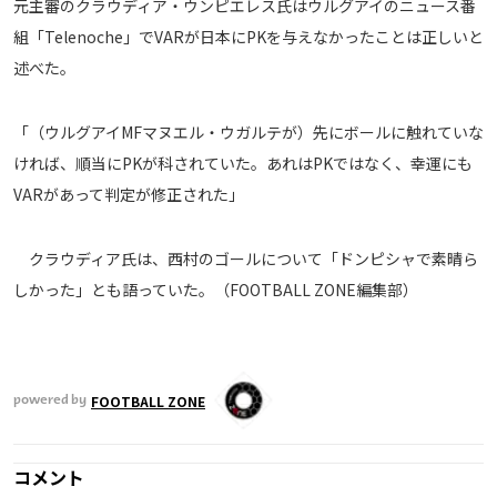
元主審のクラウディア・ウンピエレス氏はウルグアイのニュース番
運営会社
組「Telenoche」でVARが日本にPKを与えなかったことは正しいと
ご利用にあたって
述べた。
プライバシーポリシー
「（ウルグアイMFマヌエル・ウガルテが）先にボールに触れていな
お問い合わせ
ければ、順当にPKが科されていた。あれはPKではなく、幸運にも
VARがあって判定が修正された」
Share
© AbemaTV. Inc. All Rights Reserved.
クラウディア氏は、西村のゴールについて「ドンピシャで素晴ら
しかった」とも語っていた。（FOOTBALL ZONE編集部）
FOOTBALL ZONE
powered by
コメント