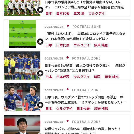
日本代表
権田 修一
谷 晃生
吉田 麻也
日本代表の低評価4人と「今後外す理由はない」1人
浅野 拓磨
守田 英正
板倉 滉
大迫 勇也
は？ コロンビア戦出場の全17選手を金田喜稔が採点
町野 修斗
日本
日本代表
三笘 薫
ウルグアイ
伊東 純也
鎌田 大地
浅野 拓磨
上田 綺世
久保 建英
堂安 律
遠藤 航
町野 修斗
FOOTBALL ZONE
2023/03/28
シュミット・ダニエル
守田 英正
酒井 宏樹
「相性はいいはず」 森保Jのコロンビア戦予想スタメ
板倉 滉
前田 大然
伊藤 洋輝
ン、日本代表OBが期待する攻撃コンビは？
日本
日本代表
ウルグアイ
伊東 純也
三笘 薫
上田 綺世
板倉 滉
遠藤 航
シュミット・ダニエル
守田 英正
田中 碧
FOOTBALL ZONE
2023/03/25
久保 建英
日本代表OBが絶賛「最大の収穫であり救い」 森保ジ
ャパンの“新基準”となる選手は？
日本
日本代表
ウルグアイ
韓国
伊東 純也
FOOTBALL ZONE
2023/03/25
日本代表、ウルグアイ戦で“1トップ問題”再浮上 ボ
ール保持の向上宣言も…ミスマッチが顕著となったFW
人選
日本
ウルグアイ
日本代表
浅野 拓磨
三笘 薫
鎌田 大地
伊東 純也
堂安 律
ドイツ
スペイン
上田 綺世
ブラジル
FOOTBALL ZONE
2023/03/25
シュミット・ダニエル
森保ジャパン、初陣への“期待外れ”の声に待った！
続投だからできた4つのチャレンジ