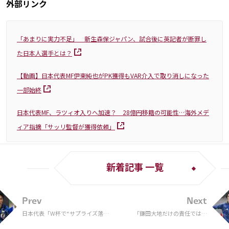
外部リンク
「あまりに実力不足」 新生森保ジャパン、試合後に英記者が断罪し
た日本人選手とは？
【動画】日本代表MF伊東純也がPK獲得もVAR介入で取り消しになった
一部始終
日本代表MF、ラツィオ入りへ加速？ 28億円移籍の可能性…海外メデ
ィア指摘「サッリ監督が獲得依頼」
新着記事 一覧
Prev
Next
日本代表「W杯で“サプライズ落
「鎌田大地だけの責任ではな
選”」した7名の選手
い」 低調パフォーマンスを日