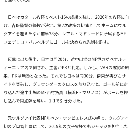
メディアアライアンス
日本はカタールW杯でベスト16の成績を残し、2026年のW杯に向
け、森保監督の続投が決定。第2次政権の初陣としてホームにウル
グアイを迎えたなか前半38分、レアル・マドリードに所属するMF
フェデリコ・バルベルデにゴールを決められ先制を許す。
反撃に出た後半、日本は同20分、途中出場のMF伊東がペナルテ
ィーエリア内で倒され、主審がPKと判定。しかし、VARの確認の結
果、PKは無効となった。それでも日本は同30分、伊東が再び右サ
イドを突破し、グラウンダーのクロスを放り込むと、ゴール前に走
り込んだ途中出場のMF西村拓真（横浜F・マリノス）がボールを押
し込んで同点弾を奪い、1-1で引き分けた。
元ウルグアイ代表MFルベン・ウンピエレス氏の姪で、ウルグアイ
初のプロ審判員にして、2019年の女子W杯でもジャッジを担当した