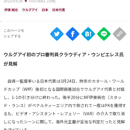
2023/03/26
FOOTBALL ZONE
Ranking
伊東 純也
ウルグアイ
日本
日本代表
大会について
About
視聴方法
ウルグアイ初のプロ審判員クラウディア・ウンピエレス氏
iOS Apps
が見解
Android
森保一監督率いる日本代表は3月24日、昨年のカタール・ワール
ドカップ（W杯）後初となる国際親善試合でウルグアイ代表と対戦
Web
し、1-1の引き分けに終わった。後半20分にMF伊東純也（スタッ
ABEMAの視聴について
ド・ランス）がペナルティーエリア内で倒されて一度はPKを獲得す
TV
るも、ビデオ・アシスタント・レフェリー（VAR）の介入で取り消
しになったシーンに関して、海外元主審が妥当な判定だったと見解
を述べている。