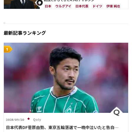
日本
ウルグアイ
日本代表
ドイツ
伊東 純也
上田 綺世
板倉 滉
スペイン
長友 佑都
吉田 麻也
酒井 宏樹
伊藤 洋輝
最新記事ランキング
Qoly
2025/09/20
日本代表DF菅原由勢、東京五輪落選で一晩中泣いたと告白…