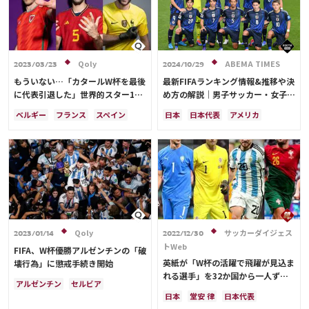
アメリカ
フランス
イングランド
オランダ
イングランド
日本
カナダ
ポルトガル
モロッコ
韓国
セルビア
スイス
オーストラリア
カタール
ウェールズ
Qoly
ABEMA TIMES
2023/03/23
2024/10/29
もういない…「カタールW杯を最後
最新FIFAランキング情報&推移や決
に代表引退した」世界的スター10
め方の解説｜男子サッカー・女子サ
名
ッカーの日本代表を網羅
ベルギー
フランス
スペイン
日本
日本代表
アメリカ
カリム・ベンゼマ
カタール
オーストラリア
サウジアラビア
カメルーン
コスタリカ
ブラジル
アルゼンチン
セルヒオ・ブスケツ
カタール
イラン
韓国
ドイツ
アルゼンチン
日本
ウェールズ
スペイン
フランス
ベルギー
吉田 麻也
田中 碧
スイス
イングランド
オランダ
ガレス・ベイル
ポルトガル
デンマーク
セルビア
クロアチア
ポーランド
エクアドル
Qoly
サッカーダイジェス
2023/01/14
2022/12/30
ウルグアイ
カナダ
メキシコ
トWeb
FIFA、W杯優勝アルゼンチンの「破
ガーナ
セネガル
カメルーン
英紙が「W杯の活躍で飛躍が見込ま
壊行為」に懲戒手続き開始
モロッコ
ウェールズ
コスタリカ
れる選手」を32か国から一人ずつ
アルゼンチン
セルビア
選出！日本代表から選ばれたのは、
日本
堂安 律
日本代表
エクアドル
メキシコ
堂安や三笘ではなく…