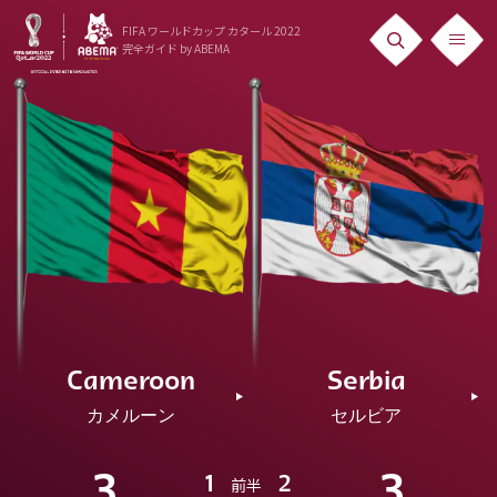
FIFA ワールドカップ カタール 2022
完全ガイド
by ABEMA
ニュース
News
出場国
Teams
日本代表
Team Japan
Cameroon
Serbia
日程・結果
カメルーン
セルビア
Schedule
ランキング
3
3
1
2
前半