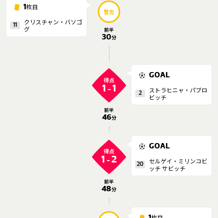
枚目
1
警告
運営会社
クリスチャン・バソゴ
11
ご利用にあたって
グ
前半
30
分
プライバシーポリシー
お問い合わせ
GOAL
得点
1
1
-
ストラヒニャ・パブロ
Share
2
ビッチ
© AbemaTV. Inc. All Rights Reserved.
前半
46
分
GOAL
得点
1
2
-
セルゲイ・ミリンコビ
20
ッチ サビッチ
前半
48
分
枚目
1