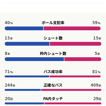
40
59
ボール支配率
%
%
13
15
シュート数
本
本
8
5
枠内シュート数
本
本
71
81
パス成功率
%
%
244
409
正確なパス
本
本
20
29
PA内タッチ
回
回