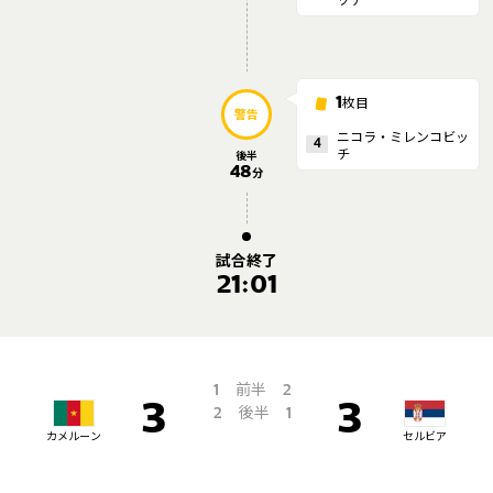
枚目
1
警告
ニコラ・ミレンコビッ
4
チ
後半
48
分
試合終了
21:01
前半
1
2
3
3
後半
2
1
カメルーン
セルビア
引き分け