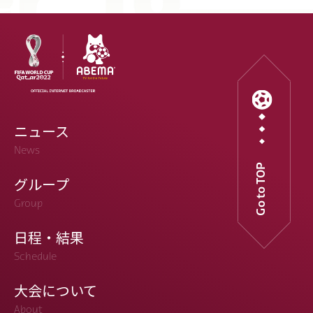
オーストラリア
コスタリカ
遠藤 航
カタール
イラン
セルビア
ガーナ
カメルーン
谷 晃生
長友 佑都
植田 直通
久保 建英
酒井 宏樹
板倉 滉
冨安 健洋
ニュース
News
Go to TOP
グループ
Group
日程・結果
Schedule
大会について
About