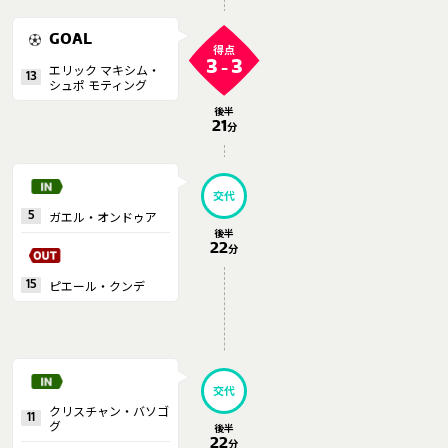
GOAL
得点
3
3
エリック マキシム・
-
13
シュポ モティング
後半
21
分
交代
ガエル・オンドゥア
5
後半
22
分
ピエール・クンデ
15
交代
クリスチャン・バソゴ
11
グ
後半
22
分