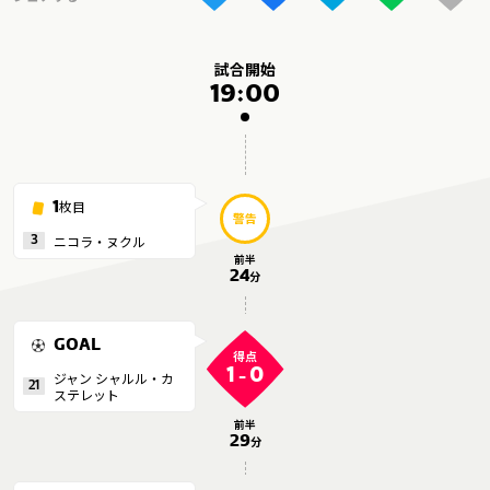
メディアアライアンス
試合開始
19:00
枚目
1
警告
ニコラ・ヌクル
3
前半
24
分
GOAL
得点
1
0
ジャン シャルル・カ
-
21
ステレット
前半
29
分