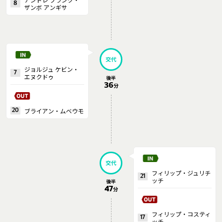
8
ザンボ アンギサ
交代
ジョルジュ ケビン・
7
エヌクドゥ
後半
36
分
ブライアン・ムベウモ
20
交代
フィリップ・ジュリチ
21
ッチ
後半
47
分
フィリップ・コスティ
17
ッチ