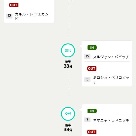
カルル・トコ エカン
12
ビ
交代
スルジャン・バビッチ
15
後半
33
分
ミロシュ・ベリコビッ
5
チ
交代
ネマニャ・ラドニッチ
7
後半
33
分