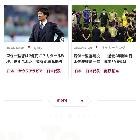
三笘 薫
スペイン
田中 碧
リオネル・メッシ
ドイツ
カタール
クロアチア
イラン
サウジアラビア
デンマーク
セルビア
フランス
ベルギー
スイス
イングランド
オランダ
ポーランド
ポルトガル
ブラジル
アルゼンチン
エクアドル
Qoly
サッカーキング
2022/12/28
2022/12/28
ウルグアイ
カナダ
メキシコ
森保一監督は2億円に？カタールW
森保一監督続投！ 過去4年間の日
ガーナ
セネガル
カメルーン
杯、伝えられた「監督の給与額ラン
本代表戦績一覧 勝率69.8％は歴
モロッコ
韓国
アメリカ
キング」がこれ
代最高
日本
サウジアラビア
日本代表
日本
日本代表
南野 拓実
ウェールズ
オーストラリア
カタール
イラン
ドイツ
大迫 勇也
伊東 純也
鎌田 大地
コスタリカ
ケイラー・ナバス
デンマーク
セルビア
スペイン
アメリカ
浅野 拓磨
三笘 薫
サルダル・アズムン
フランス
ベルギー
クロアチア
堂安 律
ブラジル
原口 元気
スイス
イングランド
オランダ
相馬 勇紀
サウジアラビア
韓国
more
ポーランド
ポルトガル
田中 碧
古橋 亨梧
町野 修斗
ブラジル
アルゼンチン
ドイツ
スペイン
クロアチア
エクアドル
ウルグアイ
カナダ
エクアドル
ウルグアイ
カナダ
メキシコ
ガーナ
セネガル
メキシコ
オーストラリア
カメルーン
モロッコ
韓国
コスタリカ
吉田 麻也
佐々木 翔
アメリカ
ウェールズ
山根 視来
守田 英正
前田 大然