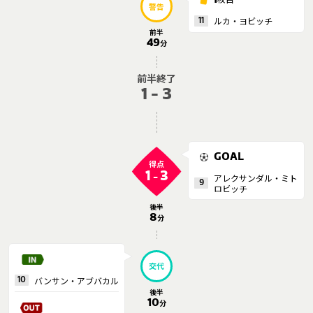
警告
ルカ・ヨビッチ
11
前半
49
分
前半終了
1 - 3
GOAL
得点
1
3
-
アレクサンダル・ミト
9
ロビッチ
後半
8
分
交代
バンサン・アブバカル
10
後半
10
分