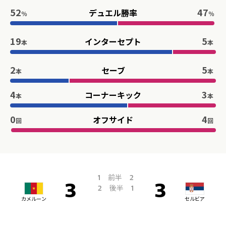
52
47
デュエル勝率
％
％
19
5
インターセプト
本
本
2
5
セーブ
本
本
4
3
コーナーキック
本
本
0
4
オフサイド
回
回
前半
1
2
3
3
後半
2
1
カメルーン
セルビア
引き分け