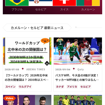
ブラジル
セルビア
スイス
カメルーン
カメルーン・セルビア 最新ニュース
ABEMA TIMES
Qoly
2025/07/03
2023/09/04
【ワールドカップ】2026年北中米
バスケW杯、今大会の8強が決定！
の次の開催国は？ 2030年はスペイ
サッカーW杯8強との被りはなんと
ン・ポルトガル・モロッコの3か国
ゼロ…決勝は9/10
スペイン
ウルグアイ
カナダ
アメリカ
セルビア
共催！ ウルグアイ・アルゼンチ
アルゼンチン
ポルトガル
スペイン
ブラジル
日本
ン・パラグアイでも限定開催
モロッコ
ブラジル
ドイツ
ドイツ
フランス
アルゼンチン
サウジアラビア
メキシコ
サウジアラビア
クロアチア