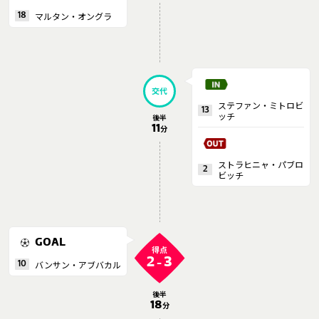
マルタン・オングラ
18
交代
ステファン・ミトロビ
13
ッチ
後半
11
分
ストラヒニャ・パブロ
2
ビッチ
GOAL
得点
2
3
-
バンサン・アブバカル
10
後半
18
分