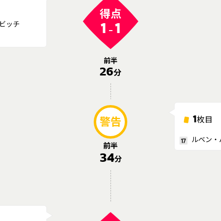
得点
ビッチ
1
1
-
前半
26
分
1
枚目
警告
ルベン・
17
前半
34
分