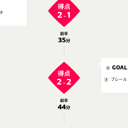
得点
チ
2
1
-
前半
35
分
GOAL
得点
ブレール
2
2
7
-
前半
44
分