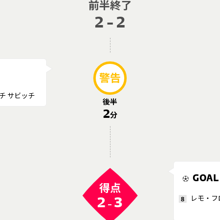
前半終了
2 - 2
警告
チ サビッチ
後半
2
分
GOAL
得点
レモ・フ
2
3
8
-