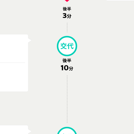
後半
3
分
交代
後半
10
分