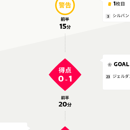
1
枚目
警告
シルバン
3
前半
15
分
GOAL
得点
ジェルダ
0
1
23
-
前半
20
分