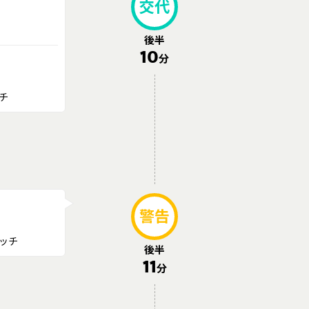
交代
後半
10
分
チ
警告
ッチ
後半
11
分