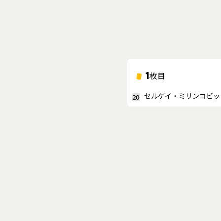
1
枚目
セルゲイ・ミリンコビッ
20