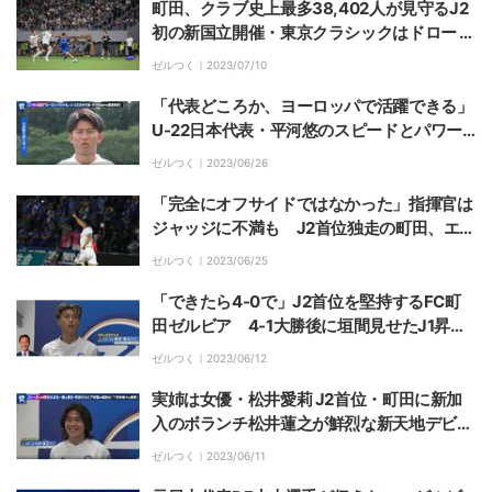
町田、クラブ史上最多38,402人が見守るJ2
初の新国立開催・東京クラシックはドロー 黒
田剛監督「勇気や感動を見せられるようにし
ゼルつく｜
2023/07/10
たい」
「代表どころか、ヨーロッパで活躍できる」
U-22日本代表・平河悠のスピードとパワー
をブラジル人FWが絶賛「いつか偉大な選手
ゼルつく｜
2023/06/26
に」
「完全にオフサイドではなかった」指揮官は
ジャッジに不満も J2首位独走の町田、エリ
キが今季11点目を決めて5試合無敗継続中
ゼルつく｜
2023/06/25
「できたら4-0で」J2首位を堅持するFC町
田ゼルビア 4-1大勝後に垣間見せたJ1昇格
への覚悟と“黒田イズム”
ゼルつく｜
2023/06/12
実姉は女優・松井愛莉 J2首位・町田に新加
入のボランチ松井蓮之が鮮烈な新天地デビュ
ー「頑張って試合に出て活躍してね、とお姉
ゼルつく｜
2023/06/11
ちゃんからも言われた」