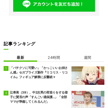
記事ランキング
最新
24時間
週間
「バチクソに可愛い」「かっこいいお姉さ
ん感」セガプライズ新作『リコリス・リコ
イル』フィギュア解禁に反響続々
辻希美（39）、中2次男の荷造りをする様
子に賛否の声「すんごい過保護…」「全部
ママが準備してくれるんだ」