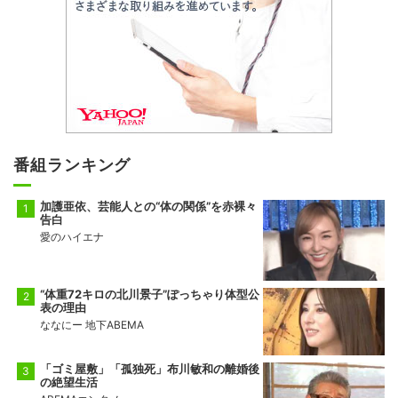
番組ランキング
加護亜依、芸能人との“体の関係”を赤裸々
告白
愛のハイエナ
“体重72キロの北川景子”ぽっちゃり体型公
表の理由
ななにー 地下ABEMA
「ゴミ屋敷」「孤独死」布川敏和の離婚後
の絶望生活