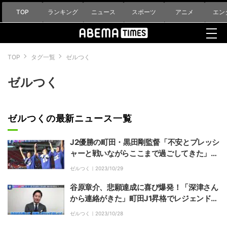
TOP
ランキング
ニュース
スポーツ
アニメ
エン
TOP
タグ一覧
ゼルつく
ゼルつく
ゼルつくの最新ニュース一覧
J2優勝の町田・黒田剛監督「不安とプレッシ
ャーと戦いながらここまで過ごしてきた」プ
ロクラブ指揮官1年目での悲願達成に歓喜
ゼルつく｜
2023/10/29
谷原章介、悲願達成に喜び爆発！「深津さん
から連絡がきた」町田J1昇格でレジェンド選
手とのやりとりを明かす
ゼルつく｜
2023/10/28