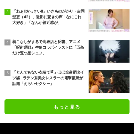
「わぁ!!おっきい!!」いきものがかり・吉岡
聖恵（42）、近影に驚きの声「なにこれ…
大好き」「なんか親近感が」
着こなしがまるで高級店と反響、アニメ
『呪術廻戦』牛角コラボイラストに「五条
だけ五つ星シェフ」
「とんでもない衣装で草」ほぼ全身網タイ
ツ姿…ラテン系美女レスラーの電撃復帰が
話題「えらいセクシー」
もっと見る