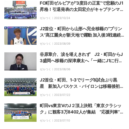
FC町田ゼルビアが“3度目の正直”で悲願のJ1
昇格！引退発表の太田宏介がキャプテンマー
クでスタメン出場！
ゼルつく｜
2023/10/24
J2首位・町田から山形へ完全移籍の“プリン
ス”髙江麗央が新天地で躍動 加入後3戦連続
スタメン＆3連勝でPO圏内浮上の起爆剤とな
ゼルつく｜
2023/08/09
るか
谷原章介、涙を堪えきれず J2・町田からJ
3盛岡へ移籍の深津康太へ「一緒にJ1に行き
たかった…ただ、40歳までやりたいという目
ゼルつく｜
2023/08/06
標を全力で応援したい」
J2首位・町田、1-3でリーグ8試合ぶり黒
星 新加入バスケス・バイロンは移籍後初出
場で1アシストを記録
ゼルつく｜
2023/07/22
町田vs東京VのJ２頂上決戦「東京クラシッ
ク」に観客3万8402人が集結 “応援列車”も
話題に
ゼルつく｜
2023/07/10