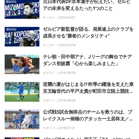
元日本代表DF水本選手が伝えたい、ゼルビ
アの未来を変えるたった1つのこと
サッカー｜
2020/02/21
ゼルビア新監督が語る、発展途上のクラブを
成長させる“勝者のメンタリティ”
サッカー｜
2020/02/18
テレ朝・田中萌アナ、Jリーグの舞台でチア
ダンス初披露「心から楽しみました」
ゼルつく｜
2019/09/26
逆襲の夏がはじまる!? 昨季の躍進を支えた東
京五輪世代の平戸太貴が町田市立陸上競技場
に凱旋！／FC町田ゼルビア
スポーツ｜
2019/08/09
公式戦5試合無得点のチームを救うのは、ブ
レイクスルー候補のアタッカー土居柊太／F
C町田ゼルビア
スポーツ｜
2019/07/31