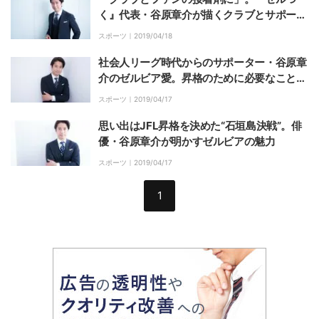
く』代表・谷原章介が描くクラブとサポータ
ーの理想の関係
スポーツ｜
2019/04/18
社会人リーグ時代からのサポーター・谷原章
介のゼルビア愛。昇格のために必要なことは
「勝利しかない」
スポーツ｜
2019/04/17
思い出はJFL昇格を決めた“石垣島決戦”。俳
優・谷原章介が明かすゼルビアの魅力
スポーツ｜
2019/04/17
1