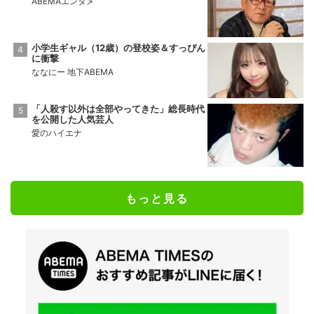
ABEMAエンタメ
小学生ギャル（12歳）の登校姿＆すっぴん
に衝撃
ななにー 地下ABEMA
「人殺す以外は全部やってきた」総長時代
を公開した人気芸人
愛のハイエナ
もっと見る