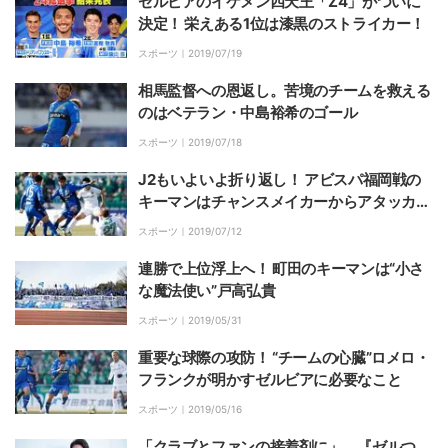
ゼルビアのイケメン四天王「Z4」がついに
決定！ 栄えある1位は漆黒のストライカー！
スポーツ｜
2019/07/19
相馬監督への恩返し。苦境のチームを救える
のはベテラン・中島裕希のゴール
スポーツ｜
2019/07/18
J2もいよいよ折り返し！ アビスパ福岡戦の
キーマンはチャンスメイカーからアタッカー
へと進化した森村昂太／FC町田ゼルビア
スポーツ｜
2019/07/12
連勝で上位浮上へ！ 町田のキーマンは“小さ
な魔法使い”戸高弘貴
スポーツ｜
2019/05/31
重要な球際の攻防！ “チームの心臓”ロメロ・
フランクが明かすゼルビアに必要なこと
スポーツ｜
2019/05/16
「クラブとファンの接着剤に」。『ゼルつ