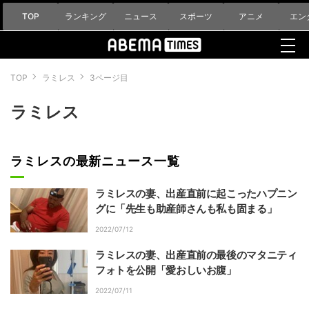
TOP
ランキング
ニュース
スポーツ
アニメ
エン
TOP
ラミレス
3ページ目
ラミレス
ラミレスの最新ニュース一覧
ラミレスの妻、出産直前に起こったハプニン
グに「先生も助産師さんも私も固まる」
2022/07/12
ラミレスの妻、出産直前の最後のマタニティ
フォトを公開「愛おしいお腹」
2022/07/11