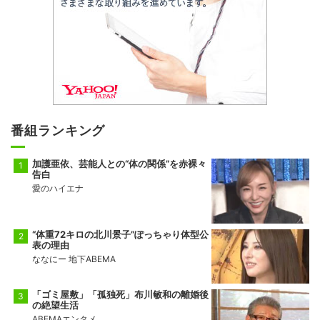
番組ランキング
加護亜依、芸能人との“体の関係”を赤裸々
告白
愛のハイエナ
“体重72キロの北川景子”ぽっちゃり体型公
表の理由
ななにー 地下ABEMA
「ゴミ屋敷」「孤独死」布川敏和の離婚後
の絶望生活
ABEMAエンタメ