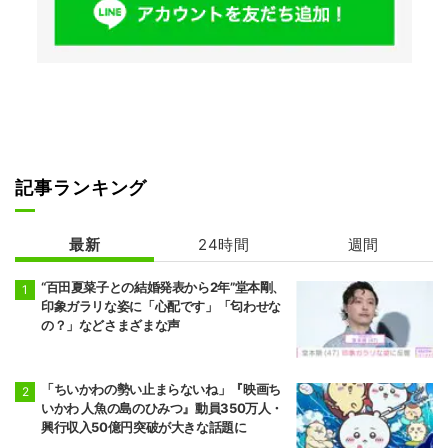
記事ランキング
最新
24時間
週間
“百田夏菜子との結婚発表から2年”堂本剛、
印象ガラリな姿に「心配です」「匂わせな
の？」などさまざまな声
「ちいかわの勢い止まらないね」『映画ち
いかわ 人魚の島のひみつ』動員350万人・
興行収入50億円突破が大きな話題に