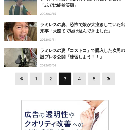
「式では終始笑顔」
2022/03/15
ラミレスの妻、恐怖で娘が大泣きしていた出
来事「大慌てで駆け込んできました」
2022/03/11
ラミレスの妻『コストコ』で購入した次男の
誕プレを公開「練習しよう！！」
2022/03/02
1
2
3
4
5