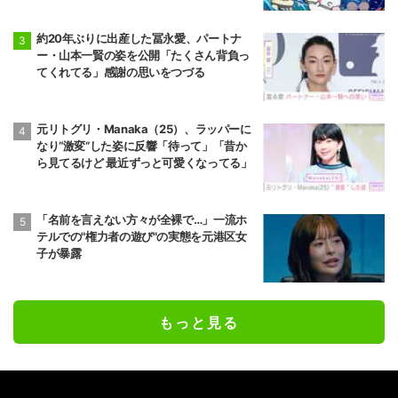
約20年ぶりに出産した冨永愛、パートナ
ー・山本一賢の姿を公開「たくさん背負っ
てくれてる」感謝の思いをつづる
元リトグリ・Manaka（25）、ラッパーに
なり“激変”した姿に反響「待って」「昔か
ら見てるけど 最近ずっと可愛くなってる」
「名前を言えない方々が全裸で…」一流ホ
テルでの"権力者の遊び"の実態を元港区女
子が暴露
もっと見る