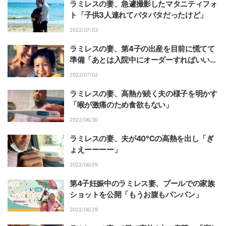
ラミレスの妻、急遽撮影したマタニティフォ
ト「子供3人連れてバタバタだったけど」
2022/07/03
ラミレスの妻、第4子の出産を目前に慌てて
準備「あとは入院中にオーダーすればいい
か」
2022/07/02
ラミレスの妻、高熱が続く夫の様子を明かす
「喉が激痛のため食欲もない」
2022/06/30
ラミレスの妻、夫が40℃の高熱を出し「ぎ
ょえーーーー」
2022/06/29
第4子妊娠中のラミレス妻、プールでの家族
ショットを公開「もうお腹もパンパン」
2022/06/28