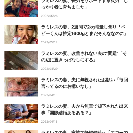
ラミレスの妻、長男をサポートする次男「し
っかり者に育ちました」
2022/05/26
ラミレスの妻、2週間で2kg増量し焦り「ベ
ビーくんは推定1600gとまだそんななのに」
2022/05/11
ラミレスの妻、改善されない夫の“問題”「そ
の辺に置きっぱなしにする」
2022/04/29
ラミレスの妻、夫に無視されたお願い「毎回
言ってるのにお構いなし」
2022/04/15
ラミレスの妻、夫から無言で却下された出来
事「国際結婚あるある？」
2022/04/13
ラミレスの妻、家族で妊婦健診へ「エコーで