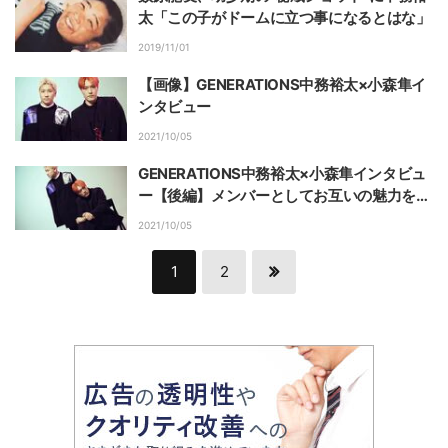
太「この子がドームに立つ事になるとはな」
2019/11/01
【画像】GENERATIONS中務裕太×小森隼イ
ンタビュー
2021/10/05
GENERATIONS中務裕太×小森隼インタビュ
ー【後編】メンバーとしてお互いの魅力を再
発見 『HiGH＆LOW THE WORST』
2021/10/05
1
2