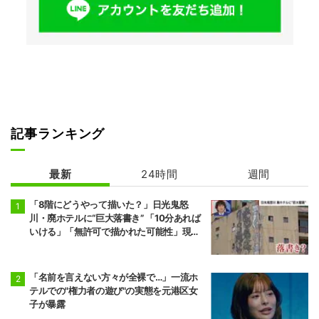
記事ランキング
最新
24時間
週間
「8階にどうやって描いた？」日光鬼怒
川・廃ホテルに“巨大落書き” 「10分あれば
いける」「無許可で描かれた可能性」現役
アーティストらが見解
「名前を言えない方々が全裸で…」一流ホ
テルでの"権力者の遊び"の実態を元港区女
子が暴露