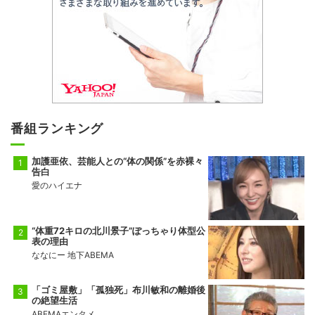
番組ランキング
加護亜依、芸能人との“体の関係”を赤裸々
告白
愛のハイエナ
“体重72キロの北川景子”ぽっちゃり体型公
表の理由
ななにー 地下ABEMA
「ゴミ屋敷」「孤独死」布川敏和の離婚後
の絶望生活
ABEMAエンタメ