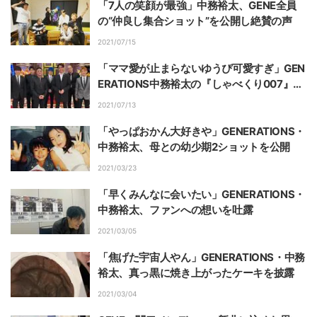
「7人の笑顔が最強」中務裕太、GENE全員
の“仲良し集合ショット”を公開し絶賛の声
2021/07/15
「ママ愛が止まらないゆうぴ可愛すぎ」GEN
ERATIONS中務裕太の『しゃべくり007』出
演報告に反響
2021/07/13
「やっぱおかん大好きや」GENERATIONS・
中務裕太、母との幼少期2ショットを公開
2021/03/23
「早くみんなに会いたい」GENERATIONS・
中務裕太、ファンへの想いを吐露
2021/03/05
「焦げた宇宙人やん」GENERATIONS・中務
裕太、真っ黒に焼き上がったケーキを披露
2021/03/04