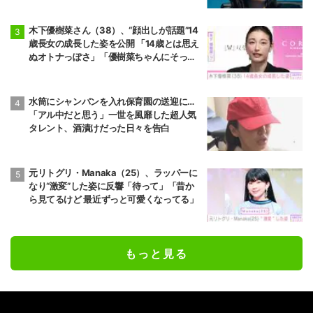
木下優樹菜さん（38）、“顔出しが話題”14
歳長女の成長した姿を公開 「14歳とは思え
ぬオトナっぽさ」「優樹菜ちゃんにそっく
りすぎる」など反響
水筒にシャンパンを入れ保育園の送迎に…
「アル中だと思う」一世を風靡した超人気
タレント、酒漬けだった日々を告白
元リトグリ・Manaka（25）、ラッパーに
なり“激変”した姿に反響「待って」「昔か
ら見てるけど 最近ずっと可愛くなってる」
もっと見る