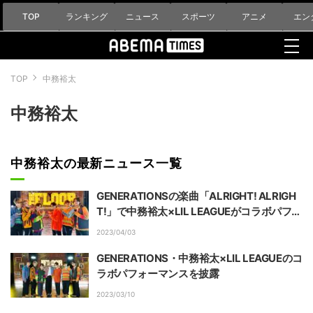
TOP
ランキング
ニュース
スポーツ
アニメ
エン
TOP
中務裕太
中務裕太
中務裕太の最新ニュース一覧
GENERATIONSの楽曲「ALRIGHT! ALRIGH
T!」で中務裕太×LIL LEAGUEがコラボパフォ
ーマンス
2023/04/03
GENERATIONS・中務裕太×LIL LEAGUEのコ
ラボパフォーマンスを披露
2023/03/10