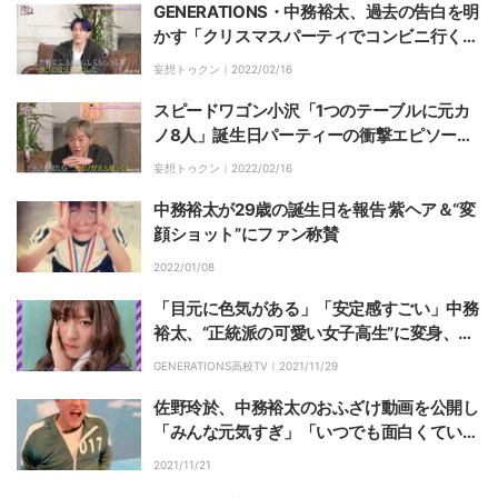
GENERATIONS・中務裕太、過去の告白を明
かす「クリスマスパーティでコンビニ行くと
きに…」
妄想トゥクン｜
2022/02/16
スピードワゴン小沢「1つのテーブルに元カ
ノ8人」誕生日パーティーの衝撃エピソード
を告白
妄想トゥクン｜
2022/02/16
中務裕太が29歳の誕生日を報告 紫ヘア＆“変
顔ショット”にファン称賛
2022/01/08
「目元に色気がある」「安定感すごい」中務
裕太、“正統派の可愛い女子高生”に変身、フ
ァンから喜びの声
GENERATIONS高校TV｜
2021/11/29
佐野玲於、中務裕太のおふざけ動画を公開し
「みんな元気すぎ」「いつでも面白くていい
ね」と反響
2021/11/21