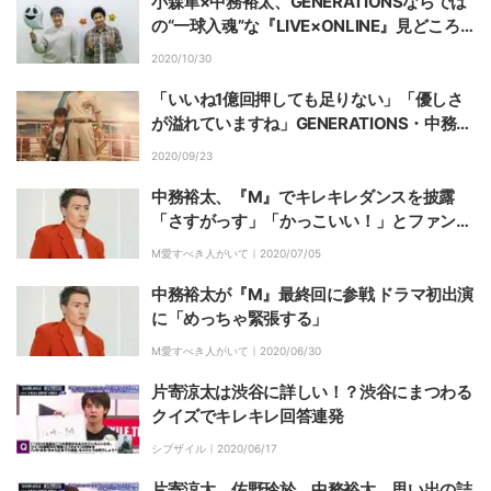
小森隼×中務裕太、GENERATIONSならでは
の“一球入魂”な『LIVE×ONLINE』見どころ
を語る「ボリューム満載のライブに」
2020/10/30
「いいね1億回押しても足りない」「優しさ
が溢れていますね」GENERATIONS・中務裕
太、亡き父へのメッセージに感動の声
2020/09/23
中務裕太、『M』でキレキレダンスを披露
「さすがっす」「かっこいい！」とファン歓
喜
M愛すべき人がいて｜
2020/07/05
中務裕太が『M』最終回に参戦 ドラマ初出演
に「めっちゃ緊張する」
M愛すべき人がいて｜
2020/06/30
片寄涼太は渋谷に詳しい！？渋谷にまつわる
クイズでキレキレ回答連発
シブザイル｜
2020/06/17
片寄涼太、佐野玲於、中務裕太、思い出の詰