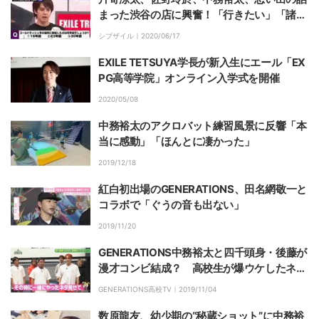
まった渋谷の店に興奮！「行きたい」「諸先
輩方もみんな行ってた！」
シブザイル｜
2020/06/17
EXILE TETSUYA学長が新入生にエール「EX
PG高等学院」オンライン入学式を開催
2020/05/08
中務裕太のアクロバット練習風景に反響「本
当に感動」「ほんとに凄かった」
2019/12/18
紅白初出場のGENERATIONS、田名網敬一と
コラボで「ぐうの音も出ない」
2019/11/20
GENERATIONS中務裕太と四千頭身・後藤が
漫才コンビ結成？ 高校生が爆ウケしたネタ
を披露
GENERATIONS高校TV｜
2019/11/04
数原龍友、幼少期の“秘蔵ショット”に中務裕