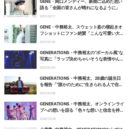
GENE・関口メンディー、新曲に込めた思い
語る「全国の皆さんが晴れになるように」
2021/02/17
GENE・中務裕太、スウェット姿の寝起きオ
フショットにファン絶賛「こんな可愛い大人
いないよ」
2021/01/30
GENERATIONS・中務裕太の“ボーカル風”な
写真に「ラップ決めちゃいそうな表情やん」
「ビジュ最高」とファン絶賛
2021/01/20
GENERATIONS・中務裕太、28歳の誕生日
を報告「“誰かのために”生きられる人で在り
たい」
2021/01/08
GENERATIONS・中務裕太、オンラインライ
ブへの想いを語る「色々な想いと信念を持っ
て望んだ」
2020/12/29