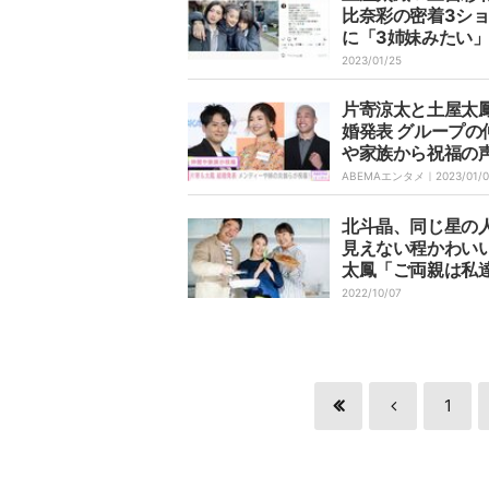
比奈彩の密着3シ
に「3姉妹みたい
女しかいない」と
2023/01/25
声
片寄涼太と土屋太
婚発表 グループの
や家族から祝福の
大大大おメンディ
ABEMAエンタメ｜
2023/01/
「新年から幸せ」
北斗晶、同じ星の
見えない程かわい
太鳳「ご両親は私
じくらいの年齢ら
2022/10/07
1