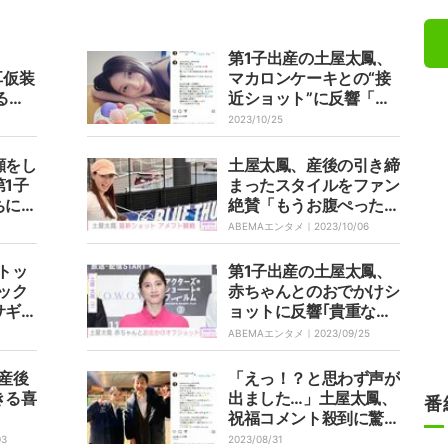
第1子出産の土屋太鳳、
耳仮装
マカロンケーキとの“接
る猫
近ショット”に反響「マ
響
マになってもこの透明
2023/10/25
感…」「綺麗で可愛い」
顔をし
土屋太鳳、産後の引き締
1子
まったスタイルをファン
ちにネ
絶賛「もうお腹ぺったん
れまし
こ」「美しすぎます」
ABEMAエンタメ｜
2023/10/06
トッ
第1子出産の土屋太鳳、
ック
赤ちゃんとのおでかけシ
サギち
ョットに反響｢貴重なお
分らし
写真｣｢すっかりママ｣
ABEMAエンタメ｜
2023/09/25
さい」
産後
「えっ！？と思わず声が
きる喜
出ました…」土屋太鳳、
番
」
祝福コメント殺到に驚い
たことを報告
03
2023/08/31