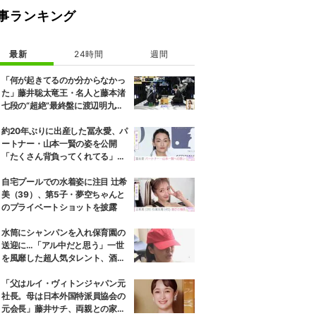
事ランキング
最新
24時間
週間
「何が起きてるのか分からなかっ
た」藤井聡太竜王・名人と藤本渚
七段の“超絶”最終盤に渡辺明九段
もあ然／将棋・ABEMA地域トー
ナメント2026
約20年ぶりに出産した冨永愛、パ
ートナー・山本一賢の姿を公開
「たくさん背負ってくれてる」感
謝の思いをつづる
自宅プールでの水着姿に注目 辻希
美（39）、第5子・夢空ちゃんと
のプライベートショットを披露
水筒にシャンパンを入れ保育園の
送迎に…「アル中だと思う」一世
を風靡した超人気タレント、酒漬
けだった日々を告白
「父はルイ・ヴィトンジャパン元
社長。母は日本外国特派員協会の
元会長」藤井サチ、両親との家族