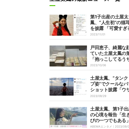
第1子出産の土屋太
鳳、“人生初”の猫
を披露 「可愛すぎ
耳ママさん」と反
2023/11/01
戸田恵子、綺麗な
ていた土屋太鳳の第
「抱っこしてるう
ムネムになってく
2023/10/06
た」
土屋太鳳、“タンク
プ姿”でクールなバ
ショット披露「ウ
ゃん行け―」「自
2023/09/29
く踏ん張ってくだ
の声
土屋太鳳、第1子出
の心境を報告「生
びの一つでもある
ABEMAエンタメ｜
2023/09/