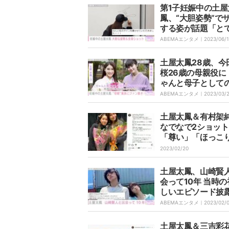
第1子妊娠中の土屋
鳳、“大胆姿勢”で
する姿が話題「と
栄でした」
ABEMAエンタメ｜
2023/06/1
土屋太鳳28歳、今
桜26歳の母親役に
ゃんと母子として
が成り立つのか本
ABEMAエンタメ｜
2023/03/
配だったのですが
土屋太鳳＆有村架
なでなで2ショット
「尊い」「ほっこ
る」と悶絶の声
2023/02/20
土屋太鳳、山崎賢
会って10年 当時
しいエピソード披
で“いかに映るか”
ABEMAエンタメ｜
2023/02/
したりしてました
土屋太鳳＆三吉彩