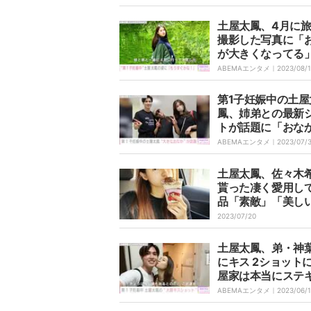
土屋太鳳、4月に
撮影した写真に「
が大きくなってる
集まる 「もうすぐ
ABEMAエンタメ｜
2023/08/
な！」「今しかな
生活楽しんでくだ
第1子妊娠中の土屋
い！」
鳳、姉弟との最新
トが話題に「おな
きくなっている」
ABEMAエンタメ｜
2023/07/
土屋太鳳、佐々木
貰った凄く愛用し
品「素敵」「美し
声
2023/07/20
土屋太鳳、弟・神
にキス 2ショット
屋家は本当にステ
族だな〜」「仲の
ABEMAエンタメ｜
2023/06/
婦みたい」の声