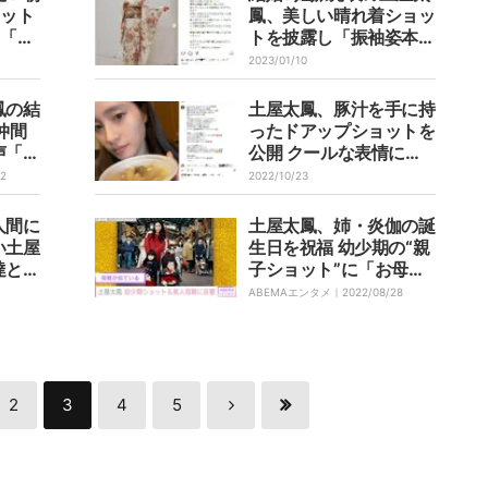
ョット
鳳、美しい晴れ着ショッ
」「美
トを披露し「振袖姿本当
絶賛の
に素敵です」「よくお似
2023/01/10
合いで美しい」と反響
鳳の結
土屋太鳳、豚汁を手に持
仲間
ったドアップショットを
声「大
公開 クールな表情に
ー」
「綺麗過ぎ」「完璧で
02
2022/10/23
す」と悶絶の声
人間に
土屋太鳳、姉・炎伽の誕
い土屋
生日を祝福 幼少期の“親
達と同
子ショット”に「お母様
しい」
そっくり」と反響
ABEMAエンタメ｜
2022/08/28
2
3
4
5