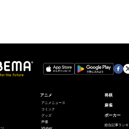
Face
Twi
book
er
アニメ
将棋
アニメニュース
麻雀
コミック
ポーカー
グッズ
声優
総合記事ランキ
ーツ
Vtuber