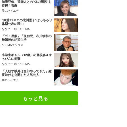
加護亜依、芸能人との“体の関係”を
赤裸々告白
愛のハイエナ
“体重72キロの北川景子”ぽっちゃり
体型公表の理由
ななにー 地下ABEMA
「ゴミ屋敷」「孤独死」布川敏和の
離婚後の絶望生活
ABEMAエンタメ
小学生ギャル（12歳）の登校姿＆す
っぴんに衝撃
ななにー 地下ABEMA
「人殺す以外は全部やってきた」総
長時代を公開した人気芸人
愛のハイエナ
もっと見る