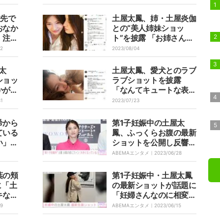
旅先で
土屋太鳳、姉・土屋炎伽
おなか
との“美人姉妹ショッ
」注目
ト”を披露 「お姉さんも
か
メッチャ美人」「羨まし
12
2023/08/04
い妊婦
い～～」とファン絶賛
さ
太
土屋太鳳、愛犬とのラブ
ショッ
ラブショットを披露
かが大
「なんてキュートな表
情」「世界一かわいい2
31
2023/07/23
ショット」と反響
希から
第1子妊娠中の土屋太
ている
鳳、ふっくらお腹の最新
い」の
ショットを公開し反響
「大きくなっている」
ABEMAエンタメ｜
2023/06/28
「ママの顔」
葉の頬
第1子妊娠中・土屋太鳳
に「土
の最新ショットが話題に
キな家
「妊婦さんなのに相変わ
良い夫
らずスタイル抜群」
19
ABEMAエンタメ｜
2023/06/15