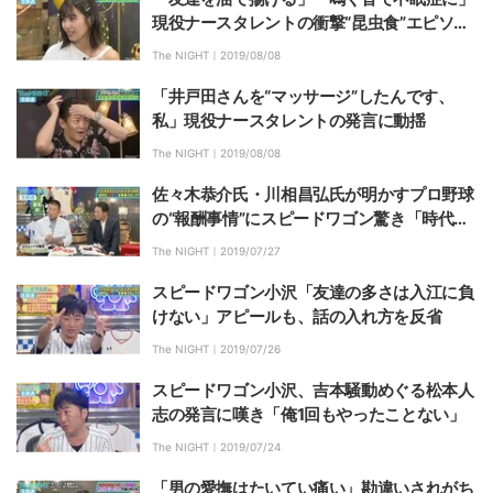
現役ナースタレントの衝撃“昆虫食”エピソー
ド
The NIGHT｜
2019/08/08
「井戸田さんを“マッサージ”したんです、
私」現役ナースタレントの発言に動揺
The NIGHT｜
2019/08/08
佐々木恭介氏・川相昌弘氏が明かすプロ野球
の“報酬事情”にスピードワゴン驚き「時代で
すねぇ」
The NIGHT｜
2019/07/27
スピードワゴン小沢「友達の多さは入江に負
けない」アピールも、話の入れ方を反省
The NIGHT｜
2019/07/26
スピードワゴン小沢、吉本騒動めぐる松本人
志の発言に嘆き「俺1回もやったことない」
The NIGHT｜
2019/07/24
「男の愛撫はたいてい痛い」勘違いされがち