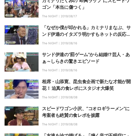
カミナリたくみの“即興ラップ”にスピードワ
ゴン「本当に傷つく」
The NIGHT｜
2019/08/17
「なぜか僕が叩かれる」カミナリまなぶ、サ
ンド伊達のイタズラ明かすもネットの反応に
嘆き
The NIGHT｜
2019/08/16
サンド伊達の“罰ゲーム”から結婚!? 芸人・あ
ぁ～しらきの驚きエピソード
The NIGHT｜
2019/08/16
相席・山添寛、昆虫食企画で新たな才能が開
花！ 迫真の食レポにスタジオ大爆笑
The NIGHT｜
2019/08/08
スピードワゴン小沢、“コオロギラーメン”に
考案者も絶賛の食レポを披露
The NIGHT｜
2019/08/08
「友達を油で揚げる」「鳴く音で不眠症に」