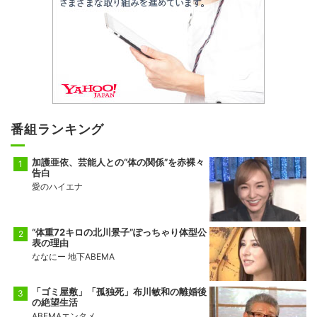
番組ランキング
加護亜依、芸能人との“体の関係”を赤裸々
告白
愛のハイエナ
“体重72キロの北川景子”ぽっちゃり体型公
表の理由
ななにー 地下ABEMA
「ゴミ屋敷」「孤独死」布川敏和の離婚後
の絶望生活
ABEMAエンタメ