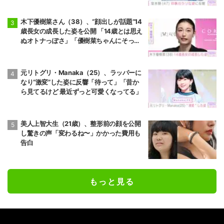
木下優樹菜さん（38）、“顔出しが話題”14
歳長女の成長した姿を公開 「14歳とは思え
ぬオトナっぽさ」「優樹菜ちゃんにそっく
りすぎる」など反響
元リトグリ・Manaka（25）、ラッパーに
なり“激変”した姿に反響「待って」「昔か
ら見てるけど 最近ずっと可愛くなってる」
美人上智大生（21歳）、整形前の顔を公開
し驚きの声「変わるね〜」かかった費用も
告白
もっと見る