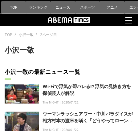
TOP
ランキング
ニュース
スポーツ
アニメ
エン
TOP
小沢一敬
2ページ目
小沢一敬
小沢一敬の最新ニュース一覧
Wi-Fiで浮気が即バレる!? 浮気の見抜き方を
探偵芸人が解説
The NIGHT｜
2020/01/22
ウーマンラッシュアワー・中川パラダイスが
相方村本の渡米を嘆く「どうやってローンを
払っていこう」
The NIGHT｜
2020/01/22