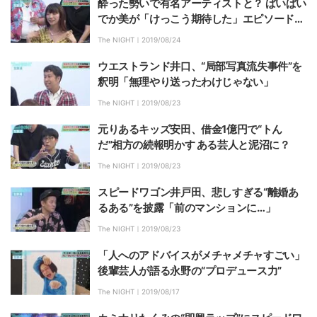
酔った勢いで有名アーティストと？ ぱいぱい
でか美が「けっこう期待した」エピソード告
白
The NIGHT｜
2019/08/24
ウエストランド井口、“局部写真流失事件”を
釈明「無理やり送ったわけじゃない」
The NIGHT｜
2019/08/23
元りあるキッズ安田、借金1億円で“トん
だ”相方の続報明かす ある芸人と泥沼に？
The NIGHT｜
2019/08/23
スピードワゴン井戸田、悲しすぎる“離婚あ
るある”を披露「前のマンションに…」
The NIGHT｜
2019/08/23
「人へのアドバイスがメチャメチャすごい」
後輩芸人が語る永野の“プロデュース力”
The NIGHT｜
2019/08/17