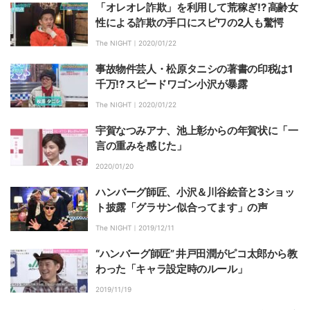
「オレオレ詐欺」を利用して荒稼ぎ!? 高齢女
性による詐欺の手口にスピワの2人も驚愕
The NIGHT｜
2020/01/22
事故物件芸人・松原タニシの著書の印税は1
千万!? スピードワゴン小沢が暴露
The NIGHT｜
2020/01/22
宇賀なつみアナ、池上彰からの年賀状に「一
言の重みを感じた」
2020/01/20
ハンバーグ師匠、小沢＆川谷絵音と3ショッ
ト披露「グラサン似合ってます」の声
The NIGHT｜
2019/12/11
“ハンバーグ師匠” 井戸田潤がピコ太郎から教
わった「キャラ設定時のルール」
2019/11/19