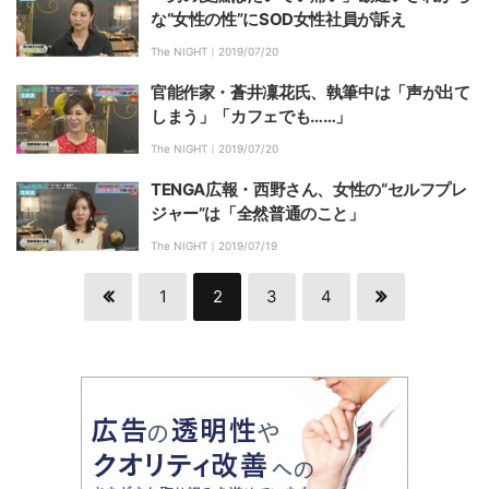
な“女性の性”にSOD女性社員が訴え
The NIGHT｜
2019/07/20
官能作家・蒼井凜花氏、執筆中は「声が出て
しまう」「カフェでも……」
The NIGHT｜
2019/07/20
TENGA広報・西野さん、女性の“セルフプレ
ジャー”は「全然普通のこと」
The NIGHT｜
2019/07/19
1
2
3
4