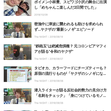
ボイメン小林豊、スピワゴ小沢の舞台に出演
し「めちゃんこ楽しんだ2日間でした」
2019/10/09
密漁中に津波に襲われるも助けを求められ
ず…ヤクザの“最新シノギ”エピソード
The NIGHT｜
2019/09/19
“鉄砲玉”は絶滅危惧種？ 元コロンビアマフィ
アが語る“令和のヤクザ”
The NIGHT｜
2019/09/07
タピオカ、カラーフードにチーズティーも？
原宿の流行りものが「ヤクザのシノギになり
やすい」ワケ
The NIGHT｜
2019/09/06
潜入ライターが語る反社会的勢力の見分け方
「名刺をチェック」「身につけているモノが
不自然」
The NIGHT｜
2019/09/06