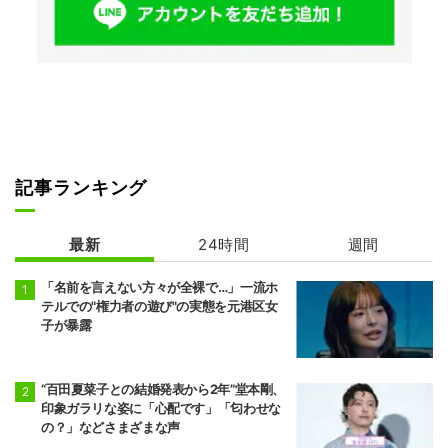
記事ランキング
最新
24時間
週間
「名前を言えない方々が全裸で…」一流ホ
テルでの"権力者の遊び"の実態を元港区女
子が暴露
“百田夏菜子との結婚発表から2年”堂本剛、
印象ガラリな姿に「心配です」「匂わせな
の？」などさまざまな声