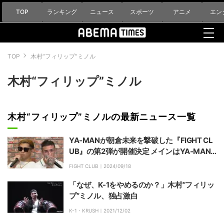
TOP
ランキング
ニュース
スポーツ
アニメ
エン
TOP
木村“フィリップ”ミノル
木村“フィリップ”ミノル
木村“フィリップ”ミノルの最新ニュース一覧
YA-MANが朝倉未来を撃破した『FIGHT CL
UB』の第2弾が開催決定 メインはYA-MAN
と木村“フィリップ”ミノルが激突
FIGHT CLUB｜
2024/09/18
「なぜ、K-1をやめるのか？」木村“フィリッ
プ”ミノル、独占激白
K-1・KRUSH｜
2021/12/02