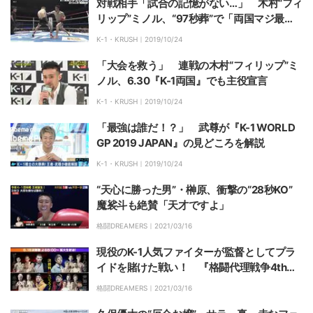
対戦相手「試合の記憶がない…」 木村“フィ
リップ”ミノル、“97秒葬”で「両国マジ最
高！」
K-1・KRUSH｜
2019/10/24
「大会を救う」 連戦の木村“フィリップ”ミ
ノル、6.30『K-1両国』でも主役宣言
K-1・KRUSH｜
2019/10/24
「最強は誰だ！？」 武尊が『K-1 WORLD
GP 2019 JAPAN』の見どころを解説
K-1・KRUSH｜
2019/10/24
“天心に勝った男”・榊原、衝撃の“28秒KO”
魔裟斗も絶賛「天才ですよ」
格闘DREAMERS｜
2021/03/16
現役のK-1人気ファイターが監督としてプラ
イドを賭けた戦い！ 『格闘代理戦争4thシ
ーズン』いよいよファイナル
格闘DREAMERS｜
2021/03/16