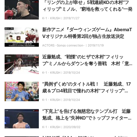
「リングの上が幸せ」5戦連続KOの木村“フ
ィリップ”ミノル、“窮地を救ってくれる”一発
K-1・KRUSH｜
2019/11/27
新作アニメ『ダーウィンズゲーム』AbemaT
Vオリジナル特番第2回が独占生放送決定
ACTORS -Songs connection-｜
2019/11/19
近藤魁成、“戦慄”のヒザで木村“フィリッ
プ”ミノルからダウンを奪う善戦 木村「意
識が飛んだ…」
K-1・KRUSH｜
2019/10/24
“異例ずくめ”のタイトル戦！ 近藤魁成、17
歳＆プロ4戦目で憧れの木村“フィリップ”ミ
ノル超えなるか
K-1・KRUSH｜
2019/10/24
“下克上”を告げる無慈悲なテンプル打 近藤
魁成、格上を“失神KO”でトップファイターへ
大きく前進
K-1・KRUSH｜
2020/09/02