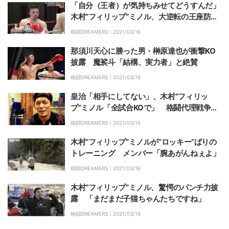
「自分（王者）が気持ちみせてどうすんだ」
木村“フィリップ”ミノル、大逆転の王座防衛
で「弱々しいスタイルから抜け出すきっかけ
格闘DREAMERS｜
2021/03/16
に」
那須川天心に勝った男・榊原達也が衝撃KO
披露 魔裟斗「結構、実力者」と絶賛
格闘DREAMERS｜
2021/03/16
皇治「相手にしてない」、木村“フィリッ
プ”ミノル「全試合KOで」 格闘代理戦争4t
hシーズン・トーナメント一回戦
格闘DREAMERS｜
2021/03/16
木村“フィリップ”ミノルが“ロッキー”ばりの
トレーニング メンバー「腕あがんねぇよ」
格闘DREAMERS｜
2021/03/16
木村“フィリップ”ミノル、驚愕のパンチ力披
露 「まだまだ子猫ちゃんたちですね」
格闘DREAMERS｜
2021/03/16