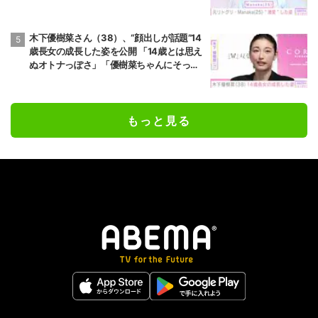
木下優樹菜さん（38）、“顔出しが話題”14
歳長女の成長した姿を公開 「14歳とは思え
ぬオトナっぽさ」「優樹菜ちゃんにそっく
りすぎる」など反響
もっと見る