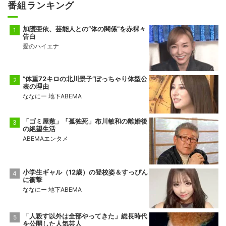
番組ランキング
加護亜依、芸能人との“体の関係”を赤裸々
告白
愛のハイエナ
“体重72キロの北川景子”ぽっちゃり体型公
表の理由
ななにー 地下ABEMA
「ゴミ屋敷」「孤独死」布川敏和の離婚後
の絶望生活
ABEMAエンタメ
小学生ギャル（12歳）の登校姿＆すっぴん
に衝撃
ななにー 地下ABEMA
「人殺す以外は全部やってきた」総長時代
を公開した人気芸人