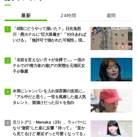
最新
24時間
週間
「8階にどうやって描いた？」日光鬼怒
川・廃ホテルに“巨大落書き” 「10分あれば
いける」「無許可で描かれた可能性」現役
アーティストらが見解
「名前を言えない方々が全裸で…」一流ホ
テルでの"権力者の遊び"の実態を元港区女
子が暴露
水筒にシャンパンを入れ保育園の送迎に…
「アル中だと思う」一世を風靡した超人気
タレント、酒漬けだった日々を告白
元リトグリ・Manaka（25）、ラッパーに
なり“激変”した姿に反響「待って」「昔か
ら見てるけど 最近ずっと可愛くなってる」