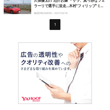
久保優太の“厄介お嬢”・サラ、真っ赤なフェ
ラーリで選手に並走…木村“フィリップ”ミノ
ルも困惑
格闘DREAMERS｜
2021/03/16
1