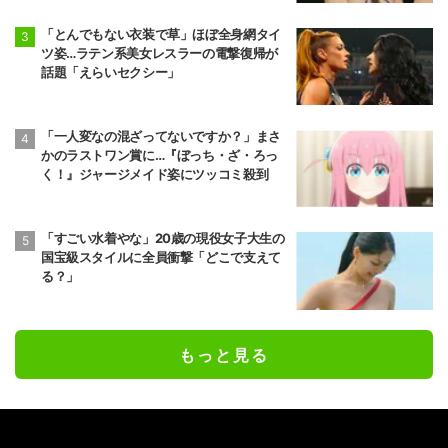
「とんでもない衣装で草」ほぼ全身網タイ
ツ姿…ラテン系美女レスラーの電撃復帰が
話題「えらいセクシー」
「一人変なの混ざってないですか？」まさ
かのラストワン賞に…『ぼっち・ざ・ろっ
く！』ジャージメイド姿にツッコミ殺到
「すごい水着やな」20歳の現役女子大生の
国宝級スタイルに全員衝撃「どこで支えて
る？」
もっと見る