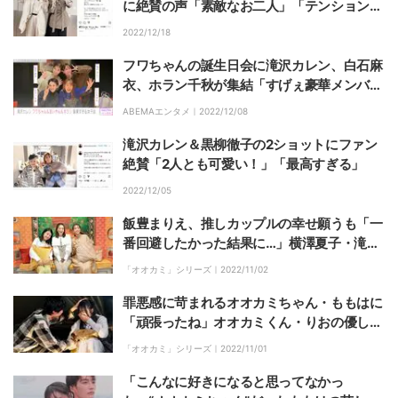
に絶賛の声「素敵なお二人」「テンションあ
がりました！」
2022/12/18
フワちゃんの誕生日会に滝沢カレン、白石麻
衣、ホラン千秋が集結「すげぇ豪華メンバ
ー」「グータンヌーボみたい」とファン驚き
ABEMAエンタメ｜
2022/12/08
滝沢カレン＆黒柳徹子の2ショットにファン
絶賛「2人とも可愛い！」「最高すぎる」
2022/12/05
飯豊まりえ、推しカップルの幸せ願うも「一
番回避したかった結果に…」横澤夏子・滝沢
カレン、3人のMCが見守った今回の『オオ
「オオカミ」シリーズ｜
2022/11/02
カミちゃんくん』
罪悪感に苛まれるオオカミちゃん・ももはに
「頑張ったね」オオカミくん・りおの優しさ
に嗚咽『オオカミちゃんとオオカミくん』最
「オオカミ」シリーズ｜
2022/11/01
終回
「こんなに好きになると思ってなかっ