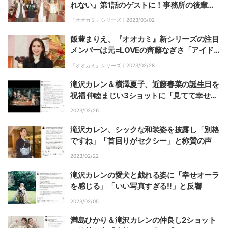
れない』第1話のゲストに！事務所の後輩・
夏生大湖にエールも
「オオカミ」シリーズ｜
2023/03/02
飯豊まりえ、『オオカミ』新シリーズの注目
メンバーは元=LOVEの齊藤なぎさ「アイド
ルを卒業してすぐ出てくださる勇気と挑戦が
「オオカミ」シリーズ｜
2023/02/28
すごい」「応援したい気持ちに」
滝沢カレン＆横澤夏子、近藤春菜の誕生日を
祝福 仲睦まじい3ショットに「見てて幸せ」
「愛があふれてる」の声
2023/02/26
滝沢カレン、シックな和装姿を披露し「別格
ですね」「首回りがセクシー」と称賛の声
2023/02/22
滝沢カレンの愛犬と戯れる姿に「幸せオーラ
を感じる」「いい写真すぎる‼︎」と反響
2023/02/05
満島ひかり＆滝沢カレンの仲良し2ショット