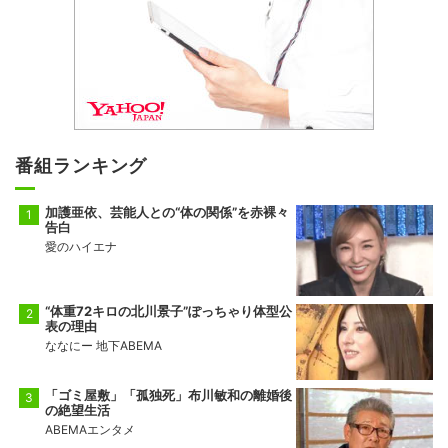
番組ランキング
加護亜依、芸能人との“体の関係”を赤裸々
告白
愛のハイエナ
“体重72キロの北川景子”ぽっちゃり体型公
表の理由
ななにー 地下ABEMA
「ゴミ屋敷」「孤独死」布川敏和の離婚後
の絶望生活
ABEMAエンタメ