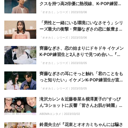
クスを持つ高2俳優に熱視線、K-POP練習生
にも「女性に対するアプローチの仕方が気に
「オオカミ」シリーズ｜
2023/03/06
なる」『花束オオカミ』第1話
「男性と一緒にいる環境にいなさそう」シリ
ーズ最大の衝撃・齊藤なぎさの恋に飯豊まり
えが興味津々『花束オオカミ』第1話
「オオカミ」シリーズ｜
2023/03/06
齊藤なぎさ、恋の始まりにドキドキ イケメン
K-POP練習生と2人きりで見つめ合い…『花
束オオカミ』第1話
「オオカミ」シリーズ｜
2023/03/05
齊藤なぎさの耳にそっと触れ「君のことをも
っと知りたい」イケメンK-POP練習生が直球
アプローチ『花束オオカミ』第1話
「オオカミ」シリーズ｜
2023/03/05
滝沢カレン＆近藤春菜＆横澤夏子の“すっぴ
ん”3ショットに反響「皆さんお肌が綺麗」
「3人かわいい」
ABEMAエンタメ｜
2023/03/02
鈴鹿央士が『花束とオオカミちゃんには騙さ