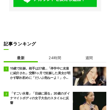
記事ランキング
最新
24時間
週間
15歳で妊娠。相手は27歳…「停学中に友達
に紹介され」交際1ヶ月で妊娠した美女が明
かす馴れ初めに「だいぶ危ねーよ！」小森
純も絶句
「すごい水着」「目線に困る」20歳のダイ
ナマイトボディの女子大生のスタイルに反
響