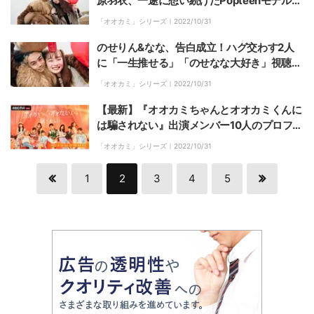
原羽衣、一途に想い続けたPopteenモデルと
カップル成立『オオカミちゃんとオオカミく
「オオカミ」シリーズ｜
2022/10/31
ん』最終回
のせりん&なな、告白成立！ハグ交わす2人
に「一生推せる」「のせなな大好き」視聴者
歓喜『オオカミちゃんとオオカミくん』最終
「オオカミ」シリーズ｜
2022/10/31
回
【最新】『オオカミちゃんとオオカミくんに
は騙されない』出演メンバー10人のプロフィ
ール、SNS紹介、主題歌、動画を見るには
「オオカミ」シリーズ｜
2022/10/31
1
2
3
4
5