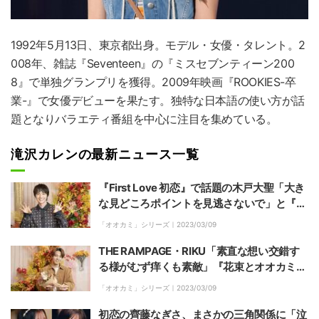
1992年5月13日、東京都出身。モデル・女優・タレント。2
008年、雑誌『Seventeen』の『ミスセブンティーン200
8』で単独グランプリを獲得。2009年映画『ROOKIES-卒
業-』で女優デビューを果たす。独特な日本語の使い方が話
題となりバラエティ番組を中心に注目を集めている。
滝沢カレンの最新ニュース一覧
『First Love 初恋』で話題の木戸大聖「大き
な見どころポイントを見逃さないで」と『花
束とオオカミちゃんには騙されない』の第2
「オオカミ」シリーズ｜
2023/03/09
話の番組スペシャルゲストに
THE RAMPAGE・RIKU「素直な想い交錯す
る様がむず痒くも素敵」『花束とオオカミち
ゃんには騙されない』の第2話のスペシャル
「オオカミ」シリーズ｜
2023/03/09
ゲストに
初恋の齊藤なぎさ、まさかの三角関係に「泣