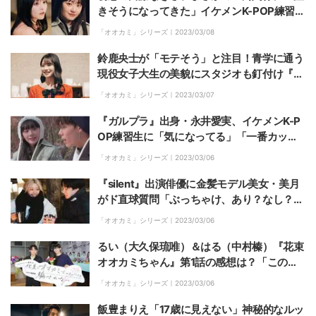
きそうになってきた」イケメンK-POP練習生
をめぐり『ガルプラ』出身女子と奪い合う展
「オオカミ」シリーズ｜
2023/03/08
開に『花束オオカミ』第1話
鈴鹿央士が「モテそう」と注目！青学に通う
現役女子大生の美貌にスタジオも釘付け『花
束オオカミ』第1話
「オオカミ」シリーズ｜
2023/03/07
『ガルプラ』出身・永井愛実、イケメンK-P
OP練習生に「気になってる」「一番カッコ
いい」流ちょうな韓国語でアプローチ『花束
「オオカミ」シリーズ｜
2023/03/06
オオカミ』第1話
『silent』出演俳優に金髪モデル美女・美月
がド直球質問「ぶっちゃけ、あり？なし？」
その後まさかの展開に…『花束オオカミ』第
「オオカミ」シリーズ｜
2023/03/06
1話
るい（大久保琉唯）＆はる（中村榛）『花束
オオカミちゃん』第1話の感想は？「このメ
ンバーは結構色々と動いていきそう！」
「オオカミ」シリーズ｜
2023/03/06
飯豊まりえ「17歳に見えない」神秘的なルッ