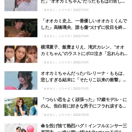
た」“オオカミちゃん”だったももはの苦しす
ぎた初恋…後ろから抱きしめ涙『オオカミち
「オオカミ」シリーズ｜
2022/11/01
ゃんとオオカミくん』最終回
「オオカミ史上、一番優しいオオカミくんで
した」高橋璃央、誰も傷つけずに役目を終え
ひとり涙『オオカミちゃんとオオカミくん』
「オオカミ」シリーズ｜
2022/11/01
最終回
横澤夏子、飯豊まりえ、滝沢カレン、“オオ
カミちゃん”のラストにボロ泣き「忘れられ
ない初恋でした」『オオカミちゃんとオオカ
「オオカミ」シリーズ｜
2022/11/01
ミくん』最終回
オオカミちゃんだったバレリーナ・ももは、
悲しすぎる結末に「そたりこ以来の衝撃」
「涙止まらない」号泣する視聴者続出『オオ
「オオカミ」シリーズ｜
2022/11/01
カミちゃんとオオカミくん』最終回
「つらい恋をよく頑張った」17歳モデル・に
のん、告白前に好きな男子にフラれ涙するも
感動のラスト、視聴者も涙『オオカミちゃん
「オオカミ」シリーズ｜
2022/10/31
とオオカミくん』最終回
傘を投げ捨て熱烈ハグ！インフルエンサー三