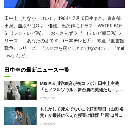
田中圭
（たなか・けい）。1984年7月10日生まれ。東京都
出身。血液型はO型。俳優。出演作にドラマ「WATER BOY
S」(フジテレビ系)、「おっさんずラブ」(テレビ朝日系)シ
リーズ、「あなたの番です」(日本テレビ系)、映画『図書館
戦争』シリーズ、『スマホを落としただけなのに』、『mel
low』など。
田中圭の最新ニュース一覧
MISIA＆川谷絵音が初コラボ！田中圭主演
『ヒノマルソウル～舞台裏の英雄たち～』の
主題歌に
2021/01/07
もしかして死んでない…？頼田朝日（山田裕
貴）が最後に伝えた授業に戦慄「“死”は希
望」『先生を消す方程式。』フライングドラ
2020/12/22
マ8話