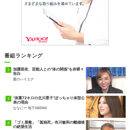
番組ランキング
加護亜依、芸能人との“体の関係”を赤裸々
告白
愛のハイエナ
“体重72キロの北川景子”ぽっちゃり体型公
表の理由
ななにー 地下ABEMA
「ゴミ屋敷」「孤独死」布川敏和の離婚後
の絶望生活