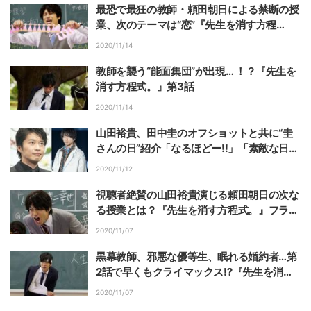
最恐で最狂の教師・頼田朝日による禁断の授
業、次のテーマは“恋”『先生を消す方程
式。』フライングドラマ
2020/11/14
教師を襲う“能面集団”が出現… ！？『先生を
消す方程式。』第3話
2020/11/14
山田裕貴、田中圭のオフショットと共に“圭
さんの日”紹介「なるほどー!!」「素敵な日」
の声
2020/11/12
視聴者絶賛の山田裕貴演じる頼田朝日の次な
る授業とは？『先生を消す方程式。』フライ
ングドラマ第2話
2020/11/07
黒幕教師、邪悪な優等生、眠れる婚約者…第
2話で早くもクライマックス⁉『先生を消す
方程式。』
2020/11/07