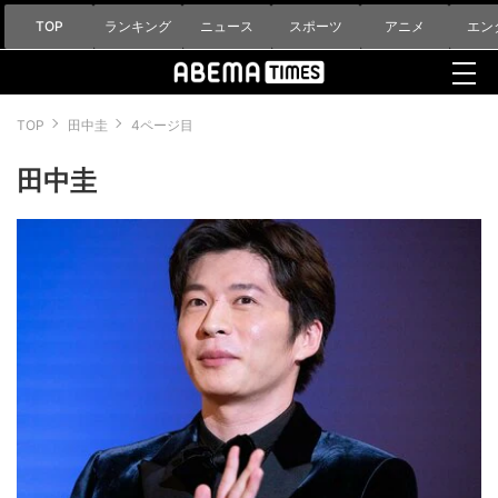
TOP
ランキング
ニュース
スポーツ
アニメ
エン
TOP
田中圭
4ページ目
田中圭