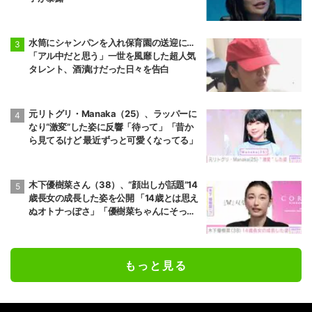
水筒にシャンパンを入れ保育園の送迎に…
「アル中だと思う」一世を風靡した超人気
タレント、酒漬けだった日々を告白
元リトグリ・Manaka（25）、ラッパーに
なり“激変”した姿に反響「待って」「昔か
ら見てるけど 最近ずっと可愛くなってる」
木下優樹菜さん（38）、“顔出しが話題”14
歳長女の成長した姿を公開 「14歳とは思え
ぬオトナっぽさ」「優樹菜ちゃんにそっく
りすぎる」など反響
もっと見る