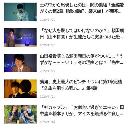
土の中から出現したのは… 闇の義経！全編驚
がくの第2章【闇の義経、襲来編】が開幕
『先生を消す方程式。』
2020/11/29
「なぜ人を殺してはいけないのか？」頼田朝
日（山田裕貴）が生徒たちに突きつけた恐怖
の授業に視聴者戦慄…『先生を消す方程
2020/11/26
式。』フライングドラマ第4話
山田裕貴演じる頼田朝日の傷がついに…「う
ずかな～～～い！」その理由とは？『先生を
消す方程式。』フライングドラマ
2020/11/21
義経、史上最大のピンチ！ついに第1章完結
『先生を消す方程式。』第4話
2020/11/21
「神カップル」「お似合い過ぎてエモい」田
中圭＆松本まりか、アイスを頬張る仲良しな
2ショットに称賛の声
2020/11/16