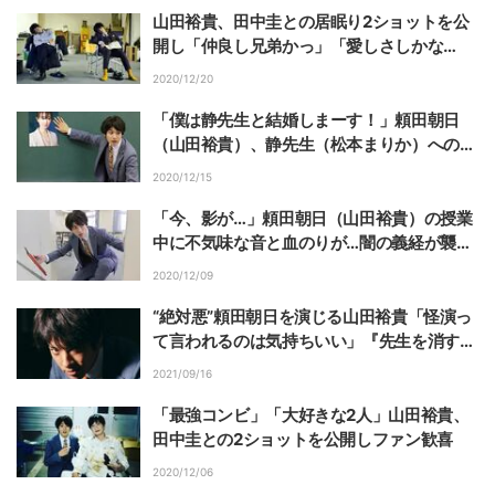
山田裕貴、田中圭との居眠り2ショットを公
開し「仲良し兄弟かっ」「愛しさしかな
い！」の声
2020/12/20
「僕は静先生と結婚しまーす！」頼田朝日
（山田裕貴）、静先生（松本まりか）への思
いが爆発！？『先生を消す方程式。』フライ
2020/12/15
ングドラマ第7話
「今、影が…」頼田朝日（山田裕貴）の授業
中に不気味な音と血のりが…闇の義経が襲い
に？『先生を消す方程式。』フライングドラ
2020/12/09
マ第6話
“絶対悪”頼田朝日を演じる山田裕貴「怪演っ
て言われるのは気持ちいい」『先生を消す方
程式。』インタビュー
2021/09/16
「最強コンビ」「大好きな2人」山田裕貴、
田中圭との2ショットを公開しファン歓喜
2020/12/06