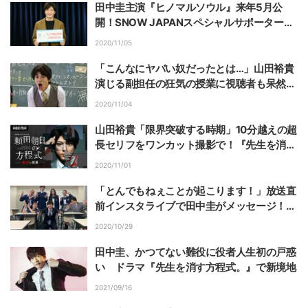
田中圭主演『ヒノマルソウル』来年5月公
開！SNOW JAPANスペシャルサポーターに
就任
2020/11/05
「こんなにヤバい奴だったとは…」山田裕貴
演じる副担任の狂気の授業に視聴者も呆然
『先生を消す方程式。』フライングドラマ
2020/11/04
山田裕貴「限界突破する時期」10分越えの超
長セリフをワンカット撮影で！『先生を消す
方程式。』フライングドラマ
2020/11/01
「とんでもねぇことが起こります！」放送直
前インスタライブで田中圭がメッセージ！
『先生を消す方程式。』
2020/10/29
田中圭、かつてない難役に役者人生初の戸惑
い ドラマ『先生を消す方程式。』で新境地
2021/09/16