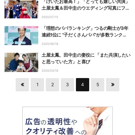
「けいたお最高！」「とっても嬉しい共演」
土屋太鳳＆田中圭のウエディング写真にファ
ン歓喜
2020/07/15
「理想のパパランキング」つるの剛士が3年
連続1位に “子だくさんパパ”が多数ランクイ
ン
2020/06/18
土屋太鳳、田中圭の妻役に 「また共演したい
と思っていた方」と喜び
2020/03/18
1
2
3
4
5