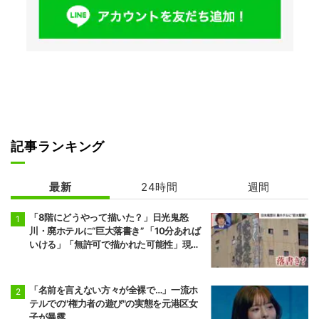
記事ランキング
最新
24時間
週間
「8階にどうやって描いた？」日光鬼怒
川・廃ホテルに“巨大落書き” 「10分あれば
いける」「無許可で描かれた可能性」現役
アーティストらが見解
「名前を言えない方々が全裸で…」一流ホ
テルでの"権力者の遊び"の実態を元港区女
子が暴露