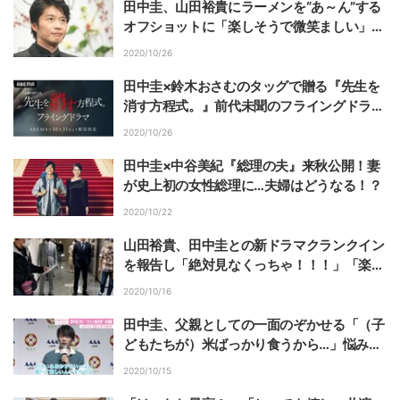
田中圭、山田裕貴にラーメンを“あ～ん”する
オフショットに「楽しそうで微笑ましい」
「なんだこの神絡み…」の声
2020/10/26
田中圭×鈴木おさむのタッグで贈る『先生を
消す方程式。』前代未聞のフライングドラマ
をABEMAにて独占配信
2020/10/26
田中圭×中谷美紀『総理の夫』来秋公開！妻
が史上初の女性総理に…夫婦はどうなる！？
2020/10/22
山田裕貴、田中圭との新ドラマクランクイン
を報告し「絶対見なくっちゃ！！！」「楽し
み」の声
2020/10/16
田中圭、父親としての一面のぞかせる「（子
どもたちが）米ばっかり食うから…」悩みを
明かす
2020/10/15