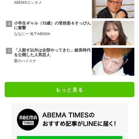
ABEMAエンタメ
小学生ギャル（12歳）の登校姿＆すっぴん
に衝撃
ななにー 地下ABEMA
「人殺す以外は全部やってきた」総長時代
を公開した人気芸人
愛のハイエナ
もっと見る