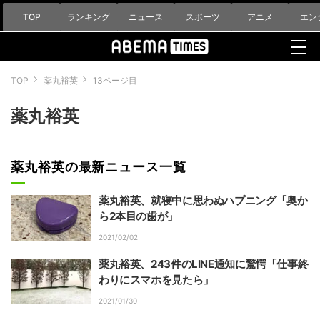
TOP
ランキング
ニュース
スポーツ
アニメ
エン
TOP
薬丸裕英
13ページ目
薬丸裕英
薬丸裕英の最新ニュース一覧
薬丸裕英、就寝中に思わぬハプニング「奥か
ら2本目の歯が」
2021/02/02
薬丸裕英、243件のLINE通知に驚愕「仕事終
わりにスマホを見たら」
2021/01/30