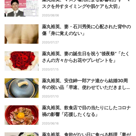
スクを外すタイミングや肌ケアも大切」
2020/08/06
薬丸裕英、妻・石川秀美に心配された背中の
傷「身に覚えのない」
2020/07/27
薬丸裕英、妻の誕生日を祝う“後夜祭”「たく
さんの方々からお花やプレゼントを」
2020/07/15
薬丸裕英、安住紳一郎アナ達から結婚30周
年の祝い品「早速、使わせていただきまし
た」
2020/07/10
薬丸裕英、飲食店で目の当たりにしたコロナ
禍の影響「応援したくなる」
2020/06/16
薬丸裕英、食欲がない日に食べる料理「妻が