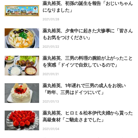
薬丸裕英、初孫の誕生を報告「おじいちゃん
になりました」
2021/01/28
薬丸裕英、夕食中に起きた大惨事に「皆さん
もお気をつけください」
2021/01/22
薬丸裕英、三男の料理の腕前が上がったこと
を実感「ドイツで自炊しているので」
2021/01/21
薬丸裕英、1年遅れで三男の成人をお祝い
「昨年、三男はドイツにいて」
2021/01/13
薬丸裕英、ヒロミ＆松本伊代夫婦から貰った
高級食材「ご馳走さまでした」
2021/01/04