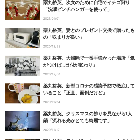
薬丸裕英、次女のために自宅でイチゴ狩り
「洗濯ピンチハンガーを使って」
2021/01/01
薬丸裕英、妻とのプレゼント交換で贈ったも
の「収まりが良い」
2020/12/28
薬丸裕英、大掃除で一番手強かった場所「気
がつけば…日付が変わり」
2020/12/04
薬丸裕英、新型コロナの感染予防で徹底して
いること「正直、面倒だけど」
2020/11/24
薬丸裕英、クリスマスの飾りを見ながら1人
鍋「流れる光がとても綺麗です」
2020/11/17