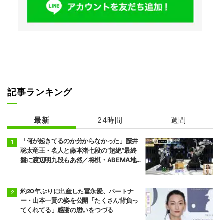
記事ランキング
最新
24時間
週間
「何が起きてるのか分からなかった」藤井
聡太竜王・名人と藤本渚七段の“超絶”最終
盤に渡辺明九段もあ然／将棋・ABEMA地
域トーナメント2026
約20年ぶりに出産した冨永愛、パートナ
ー・山本一賢の姿を公開「たくさん背負っ
てくれてる」感謝の思いをつづる