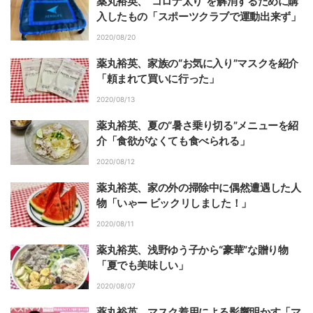
薬丸裕英、“コロナ太り”を解消するために購
入したもの「スポーツクラブで運動出来ず」
2020/08/20
薬丸裕英、家族の“お気に入り”マスクを紹介
「頼まれて買いに行った」
2020/08/13
薬丸裕英、夏の“暑さ乗り切る”メニューを紹
介「食欲がなくても食べられる」
2020/08/12
薬丸裕英、家の外の掃除中に偶然遭遇した人
物「いゃー ビックリしました！」
2020/08/11
薬丸裕英、浅野ゆう子から“豪華”な贈り物
「夏でも美味しい」
2020/08/07
薬丸裕英、マスク着用による影響明かす「マ