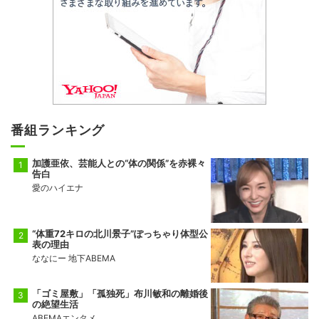
番組ランキング
加護亜依、芸能人との“体の関係”を赤裸々
告白
愛のハイエナ
“体重72キロの北川景子”ぽっちゃり体型公
表の理由
ななにー 地下ABEMA
「ゴミ屋敷」「孤独死」布川敏和の離婚後
の絶望生活
ABEMAエンタメ