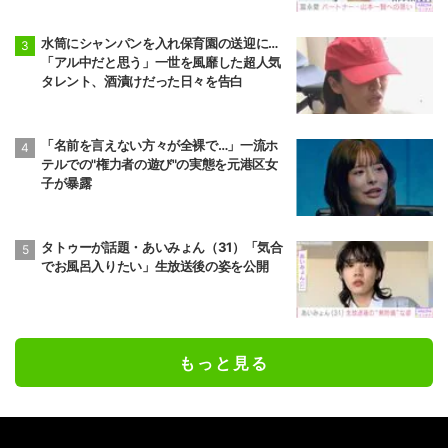
水筒にシャンパンを入れ保育園の送迎に…
「アル中だと思う」一世を風靡した超人気
タレント、酒漬けだった日々を告白
「名前を言えない方々が全裸で…」一流ホ
テルでの"権力者の遊び"の実態を元港区女
子が暴露
タトゥーが話題・あいみょん（31）「気合
でお風呂入りたい」生放送後の姿を公開
もっと見る