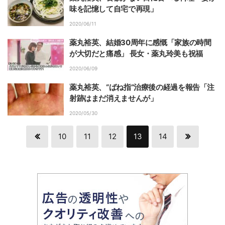
味を記憶して自宅で再現」
2020/06/11
薬丸裕英、結婚30周年に感慨「家族の時間
が大切だと痛感」 長女・薬丸玲美も祝福
2020/06/09
薬丸裕英、“ばね指”治療後の経過を報告「注
射跡はまだ消えませんが」
2020/05/30
10
11
12
13
14