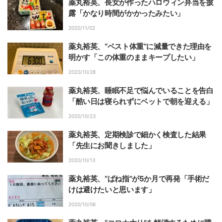
薬丸裕英、長女が作ったハロウィン弁当を披
露「かなり時間がかかったみたい」
2020/11/02
薬丸裕英、“ベスト体重”に減量できた理由を
明かす「この体重のままキープしたい」
2020/10/28
薬丸裕英、睡眠不足で悩んでいることを告白
「酷い日は寝られずにベットで朝を迎える」
2020/10/23
薬丸裕英、定期検診で細かく検査した結果
「先生にお聞きしました」
2020/10/13
薬丸裕英、“ばね指”が5か月で再発「手術だ
けは避けたいと思います」
2020/10/06