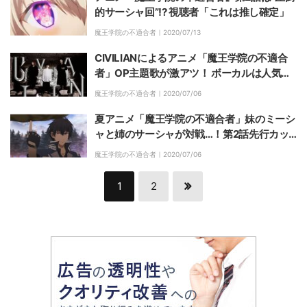
的サーシャ回”!? 視聴者「これは推し確定」
魔王学院の不適合者｜
2020/07/13
CIVILIANによるアニメ「魔王学院の不適合
者」OP主題歌が激アツ！ ボーカルは人気ボ
カロP“ナノウ”
魔王学院の不適合者｜
2020/07/06
夏アニメ「魔王学院の不適合者」妹のミーシ
ャと姉のサーシャが対戦…！第2話先行カッ
ト＆あらすじ公開
魔王学院の不適合者｜
2020/07/06
1
2