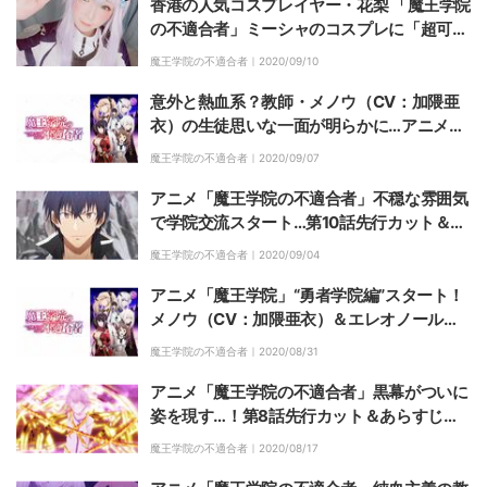
香港の人気コスプレイヤー・花梨 「魔王学院
の不適合者」ミーシャのコスプレに「超可
愛」とファン大興奮
魔王学院の不適合者｜
2020/09/10
意外と熱血系？教師・メノウ（CV：加隈亜
衣）の生徒思いな一面が明らかに…アニメ
「魔王学院」第10話
魔王学院の不適合者｜
2020/09/07
アニメ「魔王学院の不適合者」不穏な雰囲気
で学院交流スタート…第10話先行カット＆あ
らすじ公開
魔王学院の不適合者｜
2020/09/04
アニメ「魔王学院」“勇者学院編”スタート！
メノウ（CV：加隈亜衣）＆エレオノール
（CV：渡部紗弓）が初登場した9話
魔王学院の不適合者｜
2020/08/31
アニメ「魔王学院の不適合者」黒幕がついに
姿を現す…！第8話先行カット＆あらすじ公
開
魔王学院の不適合者｜
2020/08/17