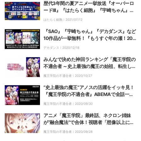
歴代3年間の夏アニメ一挙放送『オーバーロ
ードIII』『はたらく細胞』『宇崎ちゃん』
『ダンまち』など全10作品を3週連続
はたらく細胞｜
2021/07/12
『SAO』『宇崎ちゃん』『デカダンス』など
10作品が一挙無料！『もうすぐ年の瀬！202
0夏アニメ一気見SP』開催
デカダンス｜
2020/12/18
みんなで決めた神回ランキング「魔王学院の
不適合者 ～史上最強の魔王の始祖、転生して
子孫たちの学校へ通う～」ベスト5発表！
魔王学院の不適合者｜
2020/10/27
“史上最強の魔王”アノスの活躍をイッキ見！
『魔王学院の不適合者』ABEMAで全話一挙
配信
魔王学院の不適合者｜
2020/09/30
アニメ「魔王学院」最終話、ネクロン姉妹
が“融合魔法”で合体！視聴者「想像以上にカ
ッコイイ」
魔王学院の不適合者｜
2020/09/28