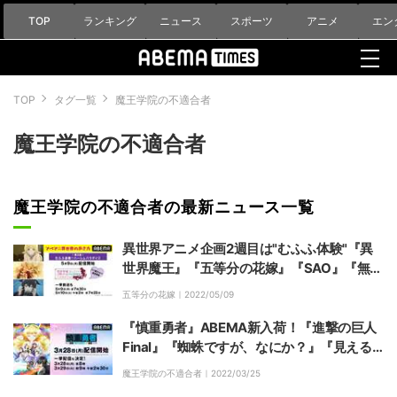
TOP
ランキング
ニュース
スポーツ
アニメ
エン
TOP
タグ一覧
魔王学院の不適合者
魔王学院の不適合者
魔王学院の不適合者の最新ニュース一覧
異世界アニメ企画2週目は"むふふ体験"『異
世界魔王』『五等分の花嫁』『SAO』『無職
転生』『終末のハーレム』など一挙
五等分の花嫁｜
2022/05/09
『慎重勇者』ABEMA新入荷！『進撃の巨人
Final』『蜘蛛ですが、なにか？』『見える
子ちゃん』など全6作品一挙放送
魔王学院の不適合者｜
2022/03/25