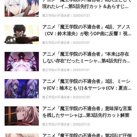
現れたレイ…第5話先行カット＆あらすじ公
開
魔王学院の不適合者｜
2020/07/27
アニメ「魔王学院の不適合者」4話、アノス
（CV：鈴木達央）が歌うOP曲に反響！ 視聴
者「まさか魔王様が直々に…」
魔王学院の不適合者｜
2020/07/27
アニメ「魔王学院の不適合者」"本来は存在
しない存在"だったミーシャ…第4話先行カッ
ト＆あらすじ公開
魔王学院の不適合者｜
2020/07/21
アニメ「魔王学院の不適合者」3話、ミーシ
ャ(CV：楠木ともり)＆サーシャ(CV：夏吉ゆ
うこ)の姉妹愛が尊いと話題
魔王学院の不適合者｜
2020/07/20
アニメ「魔王学院の不適合者」意味深な言葉
を残したサーシャは…第3話先行カット解禁
魔王学院の不適合者｜
2020/07/14
アニメ『魔王学院の不適合者』第2話は“圧倒