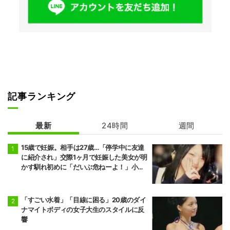
記事ランキング
最新
24時間
週間
15歳で妊娠。相手は27歳…「停学中に友達
に紹介され」交際1ヶ月で妊娠した美女が明
かす馴れ初めに「だいぶ危ねーよ！」小森
純も絶句
「すごい水着」「目線に困る」20歳のダイ
ナマイトボディの女子大生のスタイルに反
響