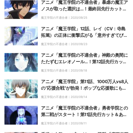
アニメ「魔王学院の不適合者」暴虐の魔王ア
ノスが取った選択は…！最終回先行カット＆
あらすじ公開
魔王学院の不適合者｜
2020/09/25
アニメ「魔王学院」12話、レイ（CV：寺島
拓篤）の正体に衝撃広がる「意外すぎてびっ
くり」
魔王学院の不適合者｜
2020/09/23
アニメ「魔王学院の不適合者」神殿の奥間に
たたずむエレオノール…！第12話先行カット
＆あらすじ公開
魔王学院の不適合者｜
2020/09/18
アニメ「魔王学院」第11話、1000万人vs8人
の“応援合戦”が勃発！ポップな応援歌にも注
目
魔王学院の不適合者｜
2020/09/14
アニメ「魔王学院の不適合者」勇者学院との
第二戦がスタート！第11話先行カット＆あら
すじ公開
魔王学院の不適合者｜
2020/09/11