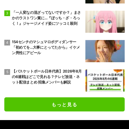
「一人変なの混ざってないですか？」まさ
かのラストワン賞に…『ぼっち・ざ・ろっ
く！』ジャージメイド姿にツッコミ殺到
154センチのマシュマロボディダンサー
「初めてを…大事にとってたから」イケメ
ン男性にアピール
【バスケットボール日本代表】2026年8月
の6連戦はどこで見れる？テレビ放送・ネ
ット配信まとめ 招集メンバーも解説
もっと見る