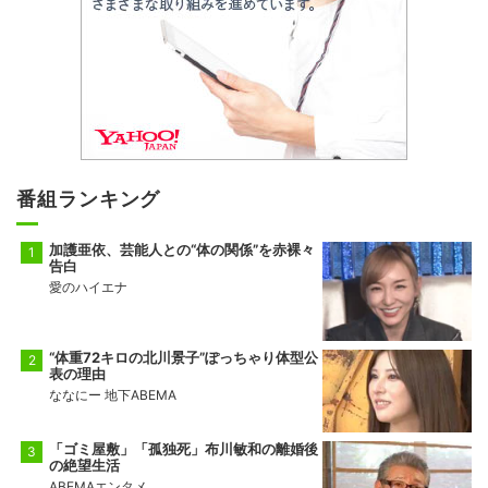
番組ランキング
加護亜依、芸能人との“体の関係”を赤裸々
告白
愛のハイエナ
“体重72キロの北川景子”ぽっちゃり体型公
表の理由
ななにー 地下ABEMA
「ゴミ屋敷」「孤独死」布川敏和の離婚後
の絶望生活
ABEMAエンタメ