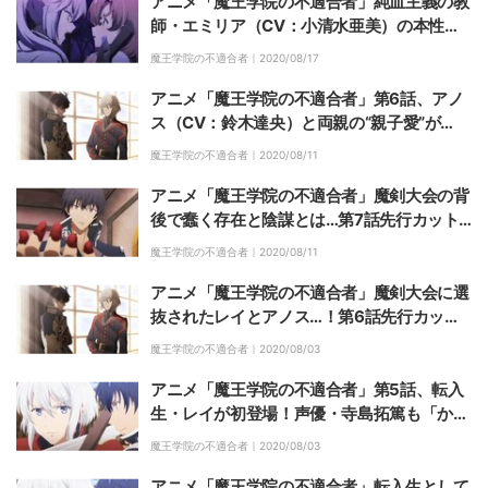
アニメ「魔王学院の不適合者」純血主義の教
師・エミリア（CV：小清水亜美）の本性が
明らかに！
魔王学院の不適合者｜
2020/08/17
アニメ「魔王学院の不適合者」第6話、アノ
ス（CV：鈴木達央）と両親の“親子愛”が
「素晴らしい」と大好評
魔王学院の不適合者｜
2020/08/11
アニメ「魔王学院の不適合者」魔剣大会の背
後で蠢く存在と陰謀とは…第7話先行カット
＆あらすじ公開
魔王学院の不適合者｜
2020/08/11
アニメ「魔王学院の不適合者」魔剣大会に選
抜されたレイとアノス…！第6話先行カット
＆あらすじ公開
魔王学院の不適合者｜
2020/08/03
アニメ「魔王学院の不適合者」第5話、転入
生・レイが初登場！声優・寺島拓篤も「かわ
いかったな」
魔王学院の不適合者｜
2020/08/03
アニメ「魔王学院の不適合者」転入生として