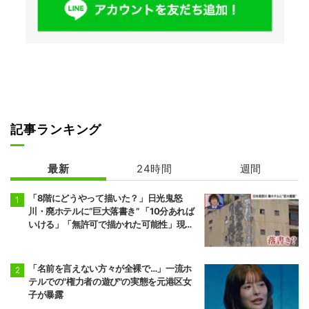
記事ランキング
最新
24時間
週間
「8階にどうやって描いた？」日光鬼怒
川・廃ホテルに“巨大落書き” 「10分あれば
いける」「無許可で描かれた可能性」現役
アーティストらが見解
「名前を言えない方々が全裸で…」一流ホ
テルでの"権力者の遊び"の実態を元港区女
子が暴露