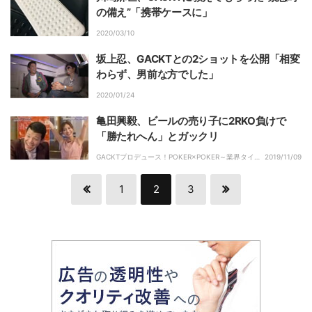
の備え”「携帯ケースに」
2020/03/10
坂上忍、GACKTとの2ショットを公開「相変
わらず、男前な方でした」
2020/01/24
亀田興毅、ビールの売り子に2RKO負けで
「勝たれへん」とガックリ
GACKTプロデュース！POKER×POKER～業界タイマ
2019/11/09
ントーナメント｜
1
2
3