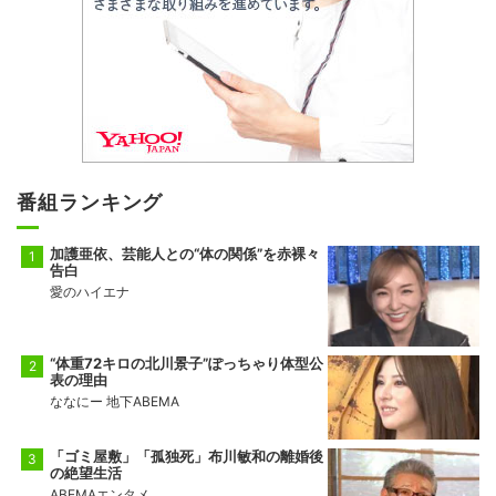
番組ランキング
加護亜依、芸能人との“体の関係”を赤裸々
告白
愛のハイエナ
“体重72キロの北川景子”ぽっちゃり体型公
表の理由
ななにー 地下ABEMA
「ゴミ屋敷」「孤独死」布川敏和の離婚後
の絶望生活
ABEMAエンタメ