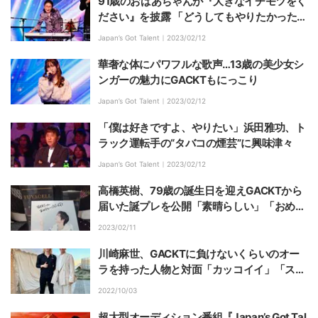
91歳のおばあちゃんが『大きなイチモツをく
ださい』を披露 「どうしてもやりたかった」
とニヤリ
Japan’s Got Talent｜
2023/02/12
華奢な体にパワフルな歌声…13歳の美少女シ
ンガーの魅力にGACKTもにっこり
Japan’s Got Talent｜
2023/02/12
「僕は好きですよ、やりたい」浜田雅功、ト
ラック運転手の“タバコの煙芸”に興味津々
Japan’s Got Talent｜
2023/02/12
高橋英樹、79歳の誕生日を迎えGACKTから
届いた誕プレを公開「素晴らしい」「おめで
とう」の声
2023/02/11
川崎麻世、GACKTに負けないくらいのオー
ラを持った人物と対面「カッコイイ」「スタ
イルいい」の声
2022/10/03
超大型オーディション番組『Japan’s Got Tal