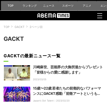
TOP
ランキング
ニュース
スポーツ
アニメ
エン
TOP
GACKT
2ページ目
GACKT
GACKTの最新ニュース一覧
川崎麻世、芸能界の大御所達からプレゼント
「皆様からの愛に感謝します」
2023/03/05
15歳〜22歳 若者たちの前衛的なパフォーマ
ンスにGACKT感動「前衛アートというもの
が日本では普及しない。この子たちに僕は期
Japan’s Got Talent｜
2023/02/20
待したい」