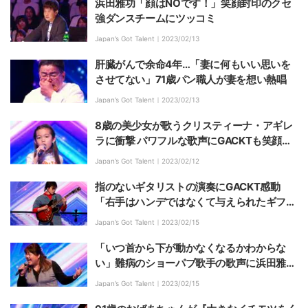
浜田雅功「顔はNOです！」笑顔封印のクセ
強ダンスチームにツッコミ
Japan’s Got Talent｜
2023/02/13
肝臓がんで余命4年…「妻に何もいい思いを
させてない」71歳パン職人が妻を想い熱唱
Japan’s Got Talent｜
2023/02/13
8歳の美少女が歌うクリスティーナ・アギレ
ラに衝撃 パワフルな歌声にGACKTも笑顔
「あれだけ表現力があるのは期待したい」
Japan’s Got Talent｜
2023/02/12
指のないギタリストの演奏にGACKT感動
「右手はハンデではなくて与えられたギフ
ト」
Japan’s Got Talent｜
2023/02/15
「いつ首から下が動かなくなるかわからな
い」難病のショーパブ歌手の歌声に浜田雅功
も感動
Japan’s Got Talent｜
2023/02/15