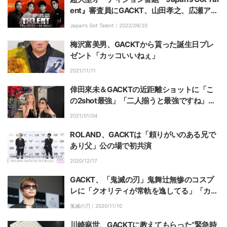
ent』審査員にGACKT、山田孝之、広瀬アリ
スが決定「死ぬ気で、ボクたちを感動させて
Japan’s Got Talent｜
2022/09/20
みてください」
梅沢富美男、GACKTから貰った誕生日プレ
ゼント「カッコいいねぇ」
2021/11/11
倖田來未＆GACKTの近距離ショットに「こ
の2shot最強」「二人揃うと最強ですね」と
ファン絶賛
2021/01/04
ROLAND、GACKTは「頼りがいのある兄で
あり父」公の場で初共演
2020/12/17
GACKT、「鬼滅の刃」鬼舞辻無惨のコスプ
レに「クオリティが常軌を逸してる」「カッ
コ良すぎて鳥肌」と称賛続々
鬼滅の刃｜
2020/11/10
川崎麻世、GACKTに教えてもらった“緊急時