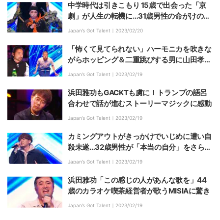
中学時代は引きこもり 15歳で出会った「京
劇」が人生の転機に…31歳男性の命がけのパ
フォーマンスに感動
Japan’s Got Talent｜
2023/02/20
「怖くて見てられない」ハーモニカを吹きな
がらホッピング＆二重跳びする男に山田孝之
戦慄
Japan’s Got Talent｜
2023/02/19
浜田雅功もGACKTも虜に！トランプの語呂
合わせで話が進むストーリーマジックに感動
Japan’s Got Talent｜
2023/02/19
カミングアウトがきっかけでいじめに遭い自
殺未遂…32歳男性が「本当の自分」をさらけ
出す高音ボイスにGACKT感動
Japan’s Got Talent｜
2023/02/19
浜田雅功「この感じの人があんな歌を」44
歳のカラオケ喫茶経営者が歌うMISIAに驚き
Japan’s Got Talent｜
2023/02/19