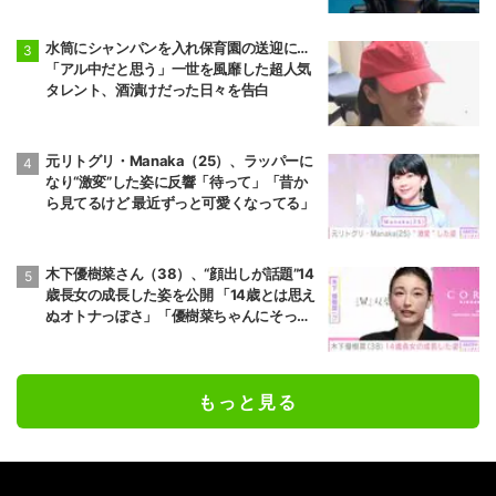
水筒にシャンパンを入れ保育園の送迎に…
「アル中だと思う」一世を風靡した超人気
タレント、酒漬けだった日々を告白
元リトグリ・Manaka（25）、ラッパーに
なり“激変”した姿に反響「待って」「昔か
ら見てるけど 最近ずっと可愛くなってる」
木下優樹菜さん（38）、“顔出しが話題”14
歳長女の成長した姿を公開 「14歳とは思え
ぬオトナっぽさ」「優樹菜ちゃんにそっく
りすぎる」など反響
もっと見る