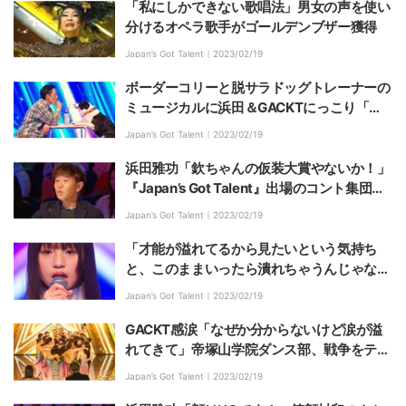
「私にしかできない歌唱法」男女の声を使い
分けるオペラ歌手がゴールデンブザー獲得
Japan’s Got Talent｜
2023/02/19
ボーダーコリーと脱サラドッグトレーナーの
ミュージカルに浜田＆GACKTにっこり「よ
くここまでパフォーマンスできたな」
Japan’s Got Talent｜
2023/02/19
浜田雅功「欽ちゃんの仮装大賞やないか！」
『Japan’s Got Talent』出場のコント集団に
ツッコミ
Japan’s Got Talent｜
2023/02/19
「才能が溢れてるから見たいという気持ち
と、このままいったら潰れちゃうんじゃない
かという気持ち」11歳の美少女シンガーの歌
Japan’s Got Talent｜
2023/02/19
声にGACKT苦渋の判定
GACKT感涙「なぜか分からないけど涙が溢
れてきて」帝塚山学院ダンス部、戦争をテー
マにしたパフォーマンスで『Japan’s Got Tal
Japan’s Got Talent｜
2023/02/19
ent』初のゴールデンブザー獲得