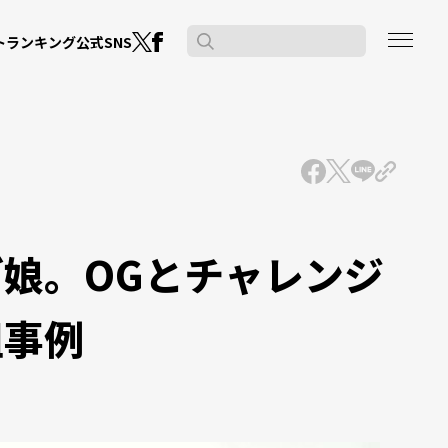
公式SNS
ト
ランキング
グ娘。OGとチャレンジ
組事例