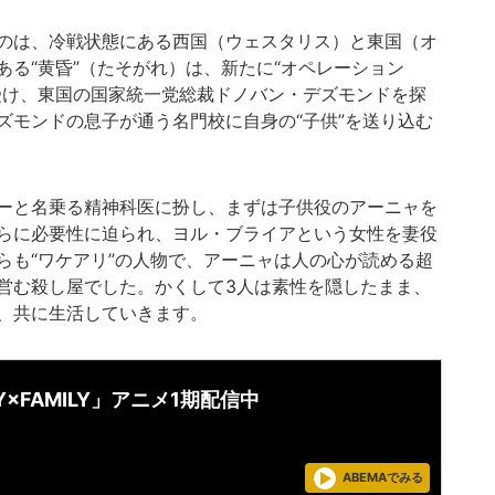
のは、冷戦状態にある西国（ウェスタリス）と東国（オ
る“黄昏”（たそがれ）は、新たに“オペレーション
受け、東国の国家統一党総裁ドノバン・デズモンドを探
ズモンドの息子が通う名門校に自身の“子供”を送り込む
ーと名乗る精神科医に扮し、まずは子供役のアーニャを
らに必要性に迫られ、ヨル・ブライアという女性を妻役
らも“ワケアリ”の人物で、アーニャは人の心が読める超
営む殺し屋でした。かくして3人は素性を隠したまま、
、共に生活していきます。
Y×FAMILY」アニメ1期配信中
ABEMAでみる