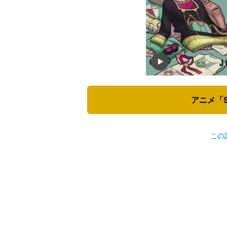
アニメ「S
この