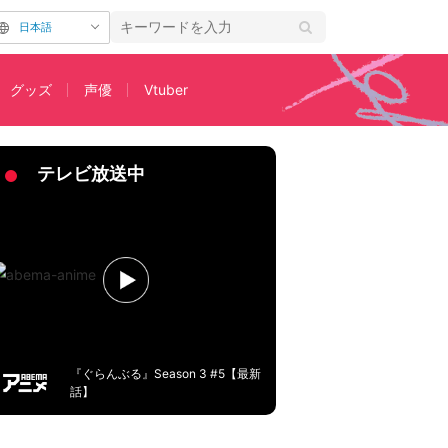
日本語
グッズ
声優
Vtuber
テレビ放送中
『ぐらんぶる』Season 3 #5【最新
話】