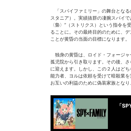
「スパイファミリー」の舞台となる
スタニア）。実績抜群の凄腕スパイであ
〈梟〉”（ストリクス）という指令を
ることに。その最終目的のために、デ
ことが黄昏の当面の目標になります。
独身の黄昏は、ロイド・フォージャ
孤児院から引き取ります。その後、さ
に迎えます。しかし、この２人はどち
能力者、ヨルは依頼を受けて暗殺業を
お互いの利益のために偽装家族となり
「SP