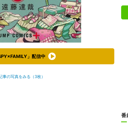
PY×FAMILY」配信中
記事の写真をみる（3枚）
番