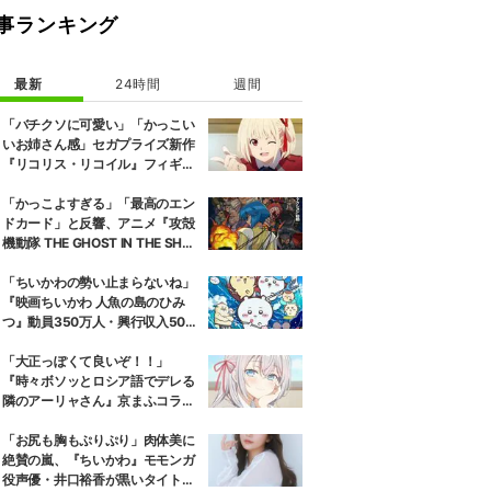
事ランキング
最新
24時間
週間
「バチクソに可愛い」「かっこい
いお姉さん感」セガプライズ新作
『リコリス・リコイル』フィギュ
ア解禁に反響続々
「かっこよすぎる」「最高のエン
ドカード」と反響、アニメ『攻殻
機動隊 THE GHOST IN THE SHEL
L』第5話エンドカード公開
「ちいかわの勢い止まらないね」
『映画ちいかわ 人魚の島のひみ
つ』動員350万人・興行収入50億
円突破が大きな話題に
「大正っぽくて良いぞ！！」
『時々ボソッとロシア語でデレる
隣のアーリャさん』京まふコラボ
の特別衣装ビジュアルに絶賛の声
「お尻も胸もぷりぷり」肉体美に
絶賛の嵐、『ちいかわ』モモンガ
役声優・井口裕香が黒いタイトウ