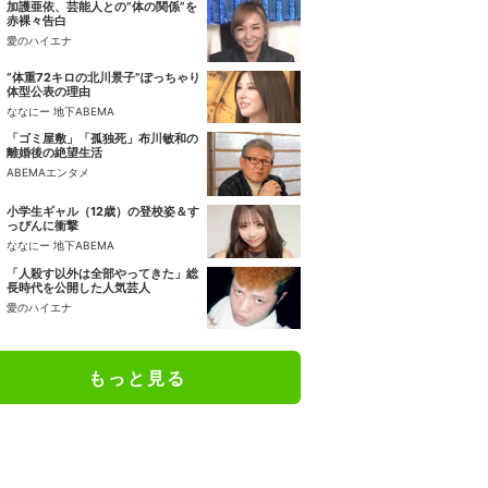
加護亜依、芸能人との“体の関係”を
赤裸々告白
愛のハイエナ
“体重72キロの北川景子”ぽっちゃり
体型公表の理由
ななにー 地下ABEMA
「ゴミ屋敷」「孤独死」布川敏和の
離婚後の絶望生活
ABEMAエンタメ
小学生ギャル（12歳）の登校姿＆す
っぴんに衝撃
ななにー 地下ABEMA
「人殺す以外は全部やってきた」総
長時代を公開した人気芸人
愛のハイエナ
もっと見る