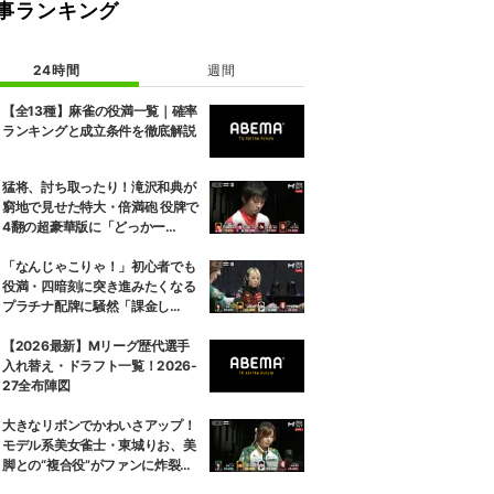
事ランキング
24時間
週間
【全13種】麻雀の役満一覧｜確率
ランキングと成立条件を徹底解説
猛将、討ち取ったり！滝沢和典が
窮地で見せた特大・倍満砲 役牌で
4翻の超豪華版に「どっかー
ん！」／麻雀・Mトーナメント
「なんじゃこりゃ！」初心者でも
役満・四暗刻に突き進みたくなる
プラチナ配牌に騒然「課金し
た？」／麻雀・Mトーナメント
【2026最新】Mリーグ歴代選手
入れ替え・ドラフト一覧！2026-
27全布陣図
大きなリボンでかわいさアップ！
モデル系美女雀士・東城りお、美
脚との“複合役”がファンに炸裂
「スタイル好き」／麻雀・Mトー