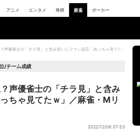
アニメ
エンタメ
将棋
麻雀
ポーカー
？声優雀士の「チラ見」と含み笑いにファン反応「めっちゃ見てたｗ」／麻
位/チーム成績
？声優雀士の「チラ見」と含み
っちゃ見てたｗ」／麻雀・Mリ
2022/12/06 07:53