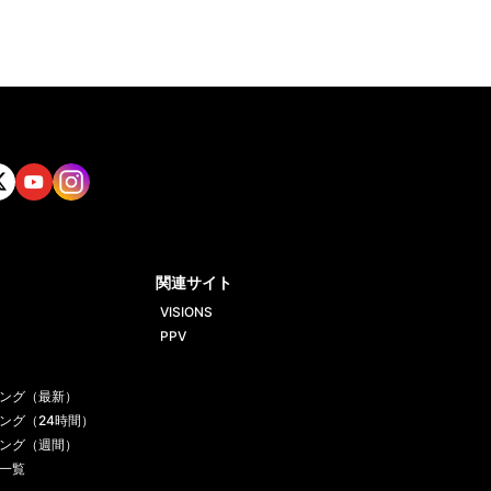
tt
Yout
Insta
ube
gram
関連サイト
VISIONS
PPV
ング（最新）
ング（24時間）
ング（週間）
一覧