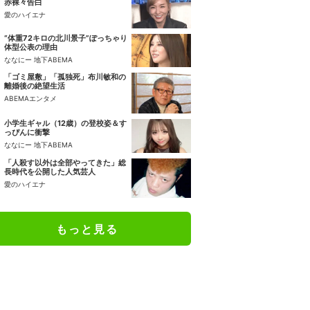
赤裸々告白
愛のハイエナ
“体重72キロの北川景子”ぽっちゃり
体型公表の理由
ななにー 地下ABEMA
「ゴミ屋敷」「孤独死」布川敏和の
離婚後の絶望生活
ABEMAエンタメ
小学生ギャル（12歳）の登校姿＆す
っぴんに衝撃
ななにー 地下ABEMA
「人殺す以外は全部やってきた」総
長時代を公開した人気芸人
愛のハイエナ
もっと見る