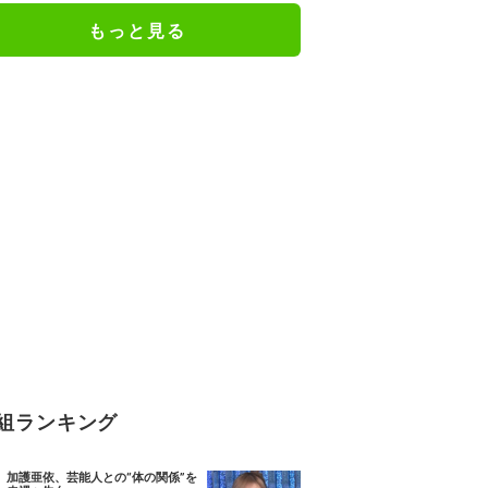
ナメント
もっと見る
組ランキング
加護亜依、芸能人との“体の関係”を