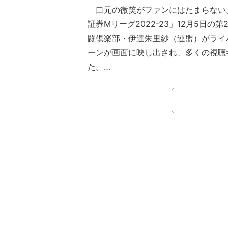
口元の微笑がファンにはたまらない
証券Mリーグ2022-23」12月5日の第
闘倶楽部・伊達朱里紗（連盟）がライ
ーンが画面に映し出され、多くの視聴
た。
【映像】相手の様子をチラ見する伊達
場面は南1局、伊達は6・9索待ちで
牌に悩むKADOKAWAサクラナイツ
で伊達は「安全牌に困っているの？」
渋川へチラっと視線をやった。またそ
浮かべているかのよう。