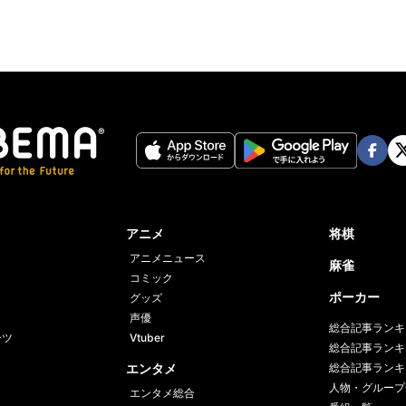
Face
Twi
book
er
アニメ
将棋
アニメニュース
麻雀
コミック
ポーカー
グッズ
声優
総合記事ランキ
ーツ
Vtuber
総合記事ランキ
エンタメ
総合記事ランキ
人物・グループ
エンタメ総合