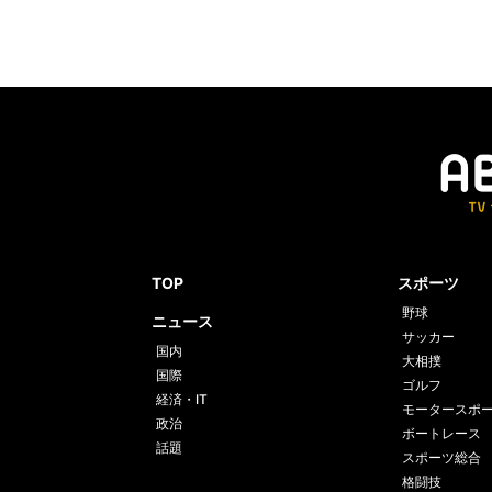
TOP
スポーツ
野球
ニュース
サッカー
国内
大相撲
国際
ゴルフ
経済・IT
モータースポ
政治
ボートレース
話題
スポーツ総合
格闘技