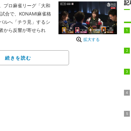
記
。プロ麻雀リーグ「大和
2試合で、KONAMI麻雀格
バルへ「チラ見」するシ
者から反響が寄せられ
拡大する
朱里紗
リーチ。これに対して打
続きを読む
・渋川難波（協会）。ここ
とでも言わんばかりに、
の口元は、微かに笑みも