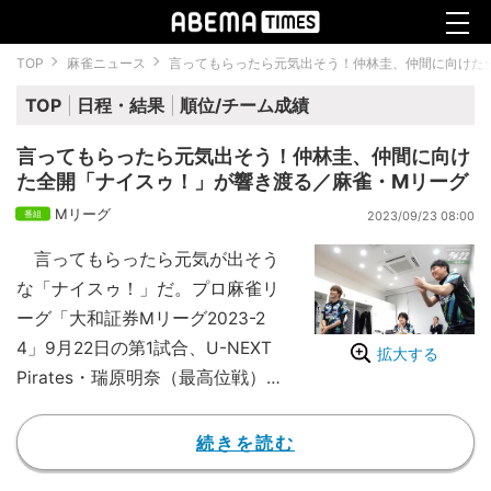
TOP
麻雀ニュース
言ってもらったら元気出そう！仲林圭、仲間に向けた
TOP
日程・結果
順位/チーム成績
言ってもらったら元気出そう！仲林圭、仲間に向け
た全開「ナイスゥ！」が響き渡る／麻雀・Mリーグ
Mリーグ
2023/09/23 08:00
言ってもらったら元気が出そう
な「ナイスゥ！」だ。プロ麻雀リ
ーグ「大和証券Mリーグ2023-2
4」9月22日の第1試合、U-NEXT
拡大する
Pirates・瑞原明奈（最高位戦）
が今期初出場を果たすと、3着目
で迎えたオーラスでツモ・南・
続きを読む
赤・ドラ3の1万2000点をツモア