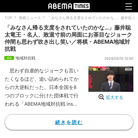
TOP
将棋ニュース
「みなさん帰る支度をされていたのかな…」藤井聡太竜
「みなさん帰る支度をされていたのかな…」藤井聡
太竜王・名人、敗退寸前の局面にお茶目なジョーク
仲間も思わず吹き出し笑い／将棋・ABEMA地域対
抗戦
地域対抗戦
2024/03/10 12:00
思わず自虐的なジョークも言い
たくなるほど、追い詰められてか
らの大逆転だった。日本全国を8
つのブロックに分けた団体戦で行
拡大する
われる「ABEMA地域対抗戦 inspir
ed by 羽生善治」予選Bリーグ1位
決定戦、中部 対 九州が3月9日に
続きを読む
放送された。試合はフルセットの
末、中部が勝利して本戦進出。ス