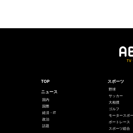
TOP
スポーツ
野球
ニュース
サッカー
国内
大相撲
国際
ゴルフ
経済・IT
モータースポ
政治
ボートレース
話題
スポーツ総合