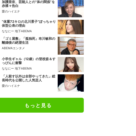
加護亜依、芸能人との“体の関係”を
赤裸々告白
愛のハイエナ
“体重72キロの北川景子”ぽっちゃり
体型公表の理由
ななにー 地下ABEMA
「ゴミ屋敷」「孤独死」布川敏和の
離婚後の絶望生活
ABEMAエンタメ
小学生ギャル（12歳）の登校姿＆す
っぴんに衝撃
ななにー 地下ABEMA
「人殺す以外は全部やってきた」総
長時代を公開した人気芸人
愛のハイエナ
もっと見る