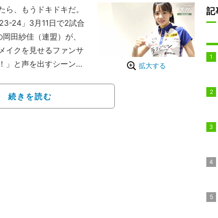
たら、もうドキドキだ。
記
-24」3月11日で2試合
ツの岡田紗佳（連盟）が、
メイクを見せるファンサ
！」と声を出すシーンが
拡大する
の瞬間
続きを読む
ントとして芸能界でも活
いい効果をもたらし、バ
増えている。Instagr
20万近くにもなり、Mリ
を誇るインフルエンサーで