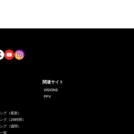
tt
Yout
Insta
ube
gram
関連サイト
VISIONS
PPV
ング（最新）
ング（24時間）
ング（週間）
一覧