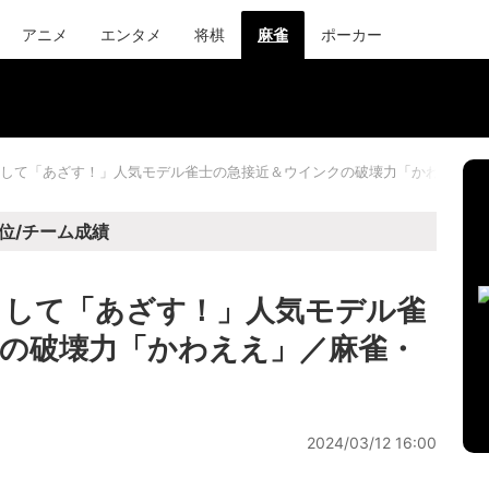
アニメ
エンタメ
将棋
麻雀
ポーカー
して「あざす！」人気モデル雀士の急接近＆ウインクの破壊力「かわええ」
位/チーム成績
として「あざす！」人気モデル雀
の破壊力「かわええ」／麻雀・
2024/03/12 16:00