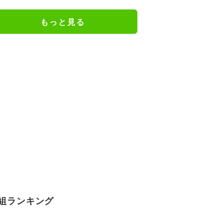
ん！」／麻雀・Mトーナメント
もっと見る
組ランキング