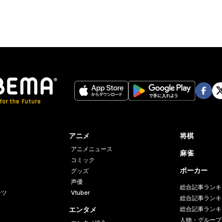
Face
Twi
book
er
アニメ
将棋
アニメニュース
麻雀
コミック
ポーカー
グッズ
声優
総合記事ランキ
ーツ
Vtuber
総合記事ランキ
エンタメ
総合記事ランキ
人物・グループ