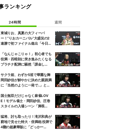
事ランキング
24時間
週間
東城りお、真夏の大フィーバ
ー！“りおカーニバル”大盛況の2
連勝で初ファイナル進出「今日を
再現できるように」2位通過は瀬
戸熊直樹／麻雀・Mトーナメント
「なんじゃこりゃ！」初心者でも
役満・四暗刻に突き進みたくなる
プラチナ配牌に騒然「課金し
た？」／麻雀・Mトーナメント
サクラ姫、わずか5巡で華麗な舞
岡田紗佳が鮮やかに決めた親跳満
に「当然のように一発で‥」と驚
き／麻雀・Mトーナメント
国士無双だけじゃなく麻雀LOV
E！モデル雀士・岡田紗佳、圧巻
スタイルの入場シーン「脚長
っ！」「いい女すぎるだろ！」／
麻雀・Mトーナメント
猛将、討ち取ったり！滝沢和典が
窮地で見せた特大・倍満砲 役牌で
4翻の超豪華版に「どっかー