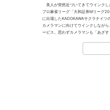
美人が突然近づいてきてウインクし
プロ麻雀リーグ「大和証券Mリーグ2023
に出場したKADOKAWAサクラナイ
カメラマンに向けてウインクしながら
ービス。思わずカメラマンも「あざす
生まれた。
【映像】岡田紗佳、急接近＆ウインク
岡田といえば、現役のモデル・タレ
躍。Mリーグでの活躍が、芸能界でも
ラエティ番組を中心に出演機会がどんどん
amやXなどSNSの総フォロワー数は1
ーグ36選手の中でも圧倒的な拡散力
もある。