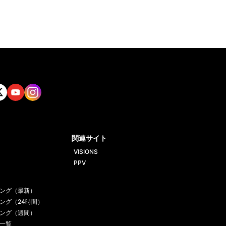
tt
Yout
Insta
ube
gram
関連サイト
VISIONS
PPV
ング（最新）
ング（24時間）
ング（週間）
一覧