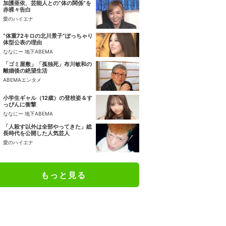
加護亜依、芸能人との“体の関係”を
赤裸々告白
愛のハイエナ
“体重72キロの北川景子”ぽっちゃり
体型公表の理由
ななにー 地下ABEMA
「ゴミ屋敷」「孤独死」布川敏和の
離婚後の絶望生活
ABEMAエンタメ
小学生ギャル（12歳）の登校姿＆す
っぴんに衝撃
ななにー 地下ABEMA
「人殺す以外は全部やってきた」総
長時代を公開した人気芸人
愛のハイエナ
もっと見る