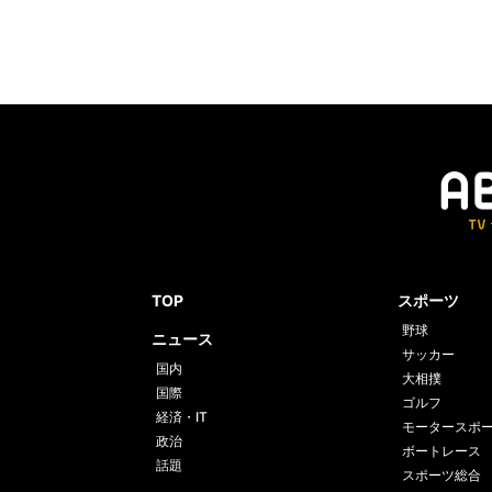
TOP
スポーツ
野球
ニュース
サッカー
国内
大相撲
国際
ゴルフ
経済・IT
モータースポ
政治
ボートレース
話題
スポーツ総合