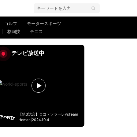
ゴルフ
モータースポーツ
格闘技
テニス
「心配→大爆笑」の珍事
テレビ放送中
【第3試合】ロコ・ソラーレvsTeam
Homan|2024.10.4