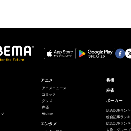
Face
Twi
book
er
アニメ
将棋
アニメニュース
麻雀
コミック
ポーカー
グッズ
声優
総合記事ランキ
ーツ
Vtuber
総合記事ランキ
エンタメ
総合記事ランキ
人物・グループ