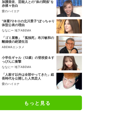
加護亜依、芸能人との“体の関係”を
赤裸々告白
愛のハイエナ
“体重72キロの北川景子”ぽっちゃり
体型公表の理由
ななにー 地下ABEMA
「ゴミ屋敷」「孤独死」布川敏和の
離婚後の絶望生活
ABEMAエンタメ
小学生ギャル（12歳）の登校姿＆す
っぴんに衝撃
ななにー 地下ABEMA
「人殺す以外は全部やってきた」総
長時代を公開した人気芸人
愛のハイエナ
もっと見る