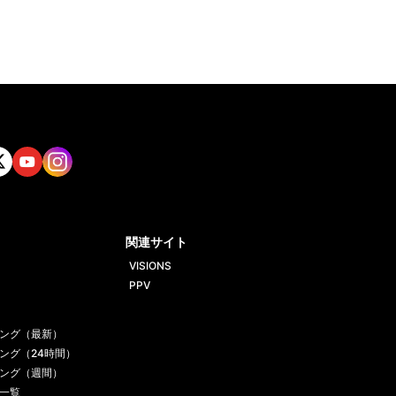
tt
Yout
Insta
ube
gram
関連サイト
VISIONS
PPV
ング（最新）
ング（24時間）
ング（週間）
一覧