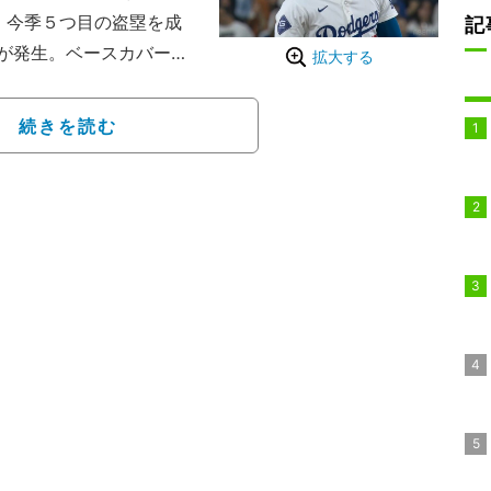
、今季５つ目の盗塁を成
記
が発生。ベースカバーに
拡大する
撃。大谷が目を見開き、
」「頭叩くな」など心配
続きを読む
ョンで爆笑に変わる珍事