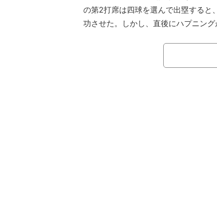
の第2打席は四球を選んで出塁すると
功させた。しかし、直後にハプニング
入った野手のタッチが大谷の頭部を直
頭を振る仕草を見せると「頭殴られた
の声が寄せられたが、大谷のリアクシ
が発生した。