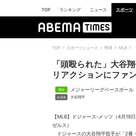
TOP
ランキング
ニュース
スポーツ
TOP
スポーツニュース
野球
MLB
「頭殴られた」大谷翔
リアクションにファン
メジャーリーグベースボール
大谷翔平
【MLB】ドジャース-メッツ（4月19
ゼルス）
ドジャースの大谷翔平投手が「2番・