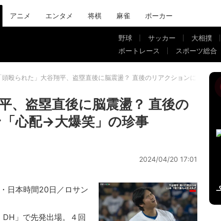
アニメ
エンタメ
将棋
麻雀
ポーカー
野球
サッカー
大相撲
ボートレース
スポーツ総合
「頭殴られた」大谷翔平、盗塁直後に脳震盪？ 直後のリアクションにファン
平、盗塁直後に脳震盪？ 直後の
「心配→大爆笑」の珍事
2024/04/20 17:01
日・日本時間20日／ロサン
DH」で先発出場。４回