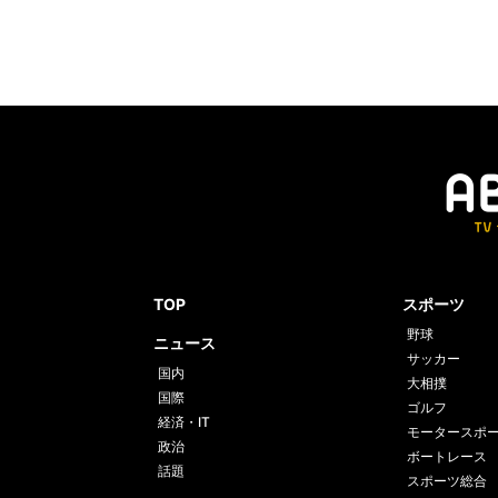
TOP
スポーツ
野球
ニュース
サッカー
国内
大相撲
国際
ゴルフ
経済・IT
モータースポ
政治
ボートレース
話題
スポーツ総合