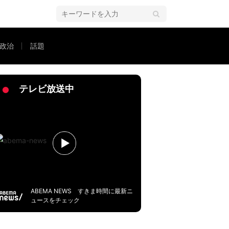
政治
話題
ンニング竹山「何が楽しいの？」、ひろゆき「それを続けられるのも1つの才能」
テレビ放送中
ABEMA NEWS すきま時間に最新ニ
ュースをチェック