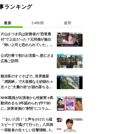
事ランキング
最新
24時間
週間
片山さつき氏は財務省の“恐竜番
付”で上位だった？元同僚が激白
「怖い上司と恐れられていた」
「関脇からおかみさんに」
公式行事で初のお言葉へ 悠仁さま
広島ご訪問
観光客のすぐそばで…世界遺産
「虎跳峡」で大規模な土砂崩れ→
次々と“大量の岩”が崩れ落ちる瞬
間 中国
NHK職員が出演者から性被害→異
動求めるも3年認められずPTSD
に…加害者側の“釈明”にコラムニ
スト「納得がいかない」一方で組
織体制の問題点も指摘
「“おい八田！”と声をかけたら猛
スピードで逃げて行った」八田與
一容疑者の生々しい目撃情報…1万