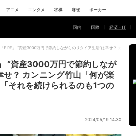
アニメ
エンタメ
将棋
麻雀
ポーカー
国内
国際
経済・IT
「FIRE」 “資産3000万円で節約しながらのリタイア生活”は幸せ？ カ
」 “資産3000万円で節約しなが
幸せ？ カンニング竹山「何が楽
「それを続けられるのも1つの
2024/05/19 14:30