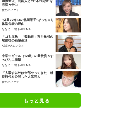
加護亜依、芸能人との“体の関係”を
赤裸々告白
愛のハイエナ
“体重72キロの北川景子”ぽっちゃり
体型公表の理由
ななにー 地下ABEMA
「ゴミ屋敷」「孤独死」布川敏和の
離婚後の絶望生活
ABEMAエンタメ
小学生ギャル（12歳）の登校姿＆す
っぴんに衝撃
ななにー 地下ABEMA
「人殺す以外は全部やってきた」総
長時代を公開した人気芸人
愛のハイエナ
もっと見る