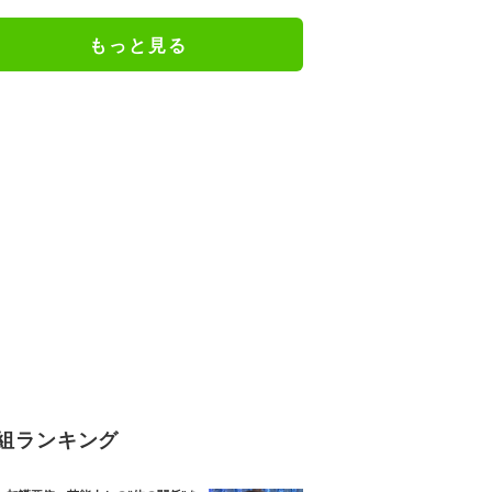
件超の情報も有力手掛かりなし 別
府ひき逃げ殺人事件
もっと見る
組ランキング