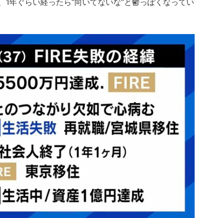
、1年ぐらい経ったら“向いてないな”と鬱っぽくなってい