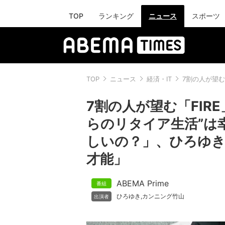
TOP
ランキング
ニュース
スポーツ
TOP
ニュース
経済・IT
7割の人が望む
7割の人が望む「FIRE
らのリタイア生活”は
しいの？」、ひろゆき
才能」
ABEMA Prime
ひろゆき
カンニング竹山
,