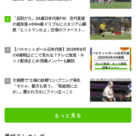
前頭6
前頭16
◯
寄り切り
●
正代
大青山
5勝10敗
6勝9敗
「反則だろ」24歳日本代表FW、交代直後
の超加速→60m級ドリブルにスタジアム騒
前頭7
前頭13
◯
押し出し
●
然「ヒットマンかよ」圧巻のファーストプ
琴栄峰
尊富士
レーに相手ファンも恐々
11勝4敗
10勝5敗
【バスケットボール日本代表】2026年8月
前頭10
前頭7
●
押し出し
◯
の6連戦はどこで見れる？テレビ放送・ネ
朝乃山
高安
ット配信まとめ 招集メンバーも解説
9勝6敗
11勝4敗
前頭8
前頭12
●
寄り切り
◯
若元春
朝白龍
大相撲で“土俵の妖精”にハプニング発生
6勝9敗
7勝8敗
「そりゃ、親方も笑う」「取組前に土
が…」愛され力士にファンほっこり
前頭14
前頭8
●
寄り倒し
◯
獅司
狼雅
10勝5敗
9勝6敗
もっと見る
前頭9
前頭16
●
送り出し
◯
藤凌駕
朝紅龍
10勝5敗
9勝6敗