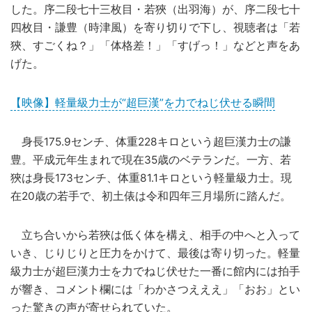
した。序二段七十三枚目・若狹（出羽海）が、序二段七十
四枚目・謙豊（時津風）を寄り切りで下し、視聴者は「若
狹、すごくね？」「体格差！」「すげっ！」などと声をあ
げた。
【映像】軽量級力士が“超巨漢”を力でねじ伏せる瞬間
身長175.9センチ、体重228キロという超巨漢力士の謙
豊。平成元年生まれで現在35歳のベテランだ。一方、若
狹は身長173センチ、体重81.1キロという軽量級力士。現
在20歳の若手で、初土俵は令和四年三月場所に踏んだ。
立ち合いから若狹は低く体を構え、相手の中へと入って
いき、じりじりと圧力をかけて、最後は寄り切った。軽量
級力士が超巨漢力士を力でねじ伏せた一番に館内には拍手
が響き、コメント欄には「わかさつえええ」「おお」とい
った驚きの声が寄せられていた。