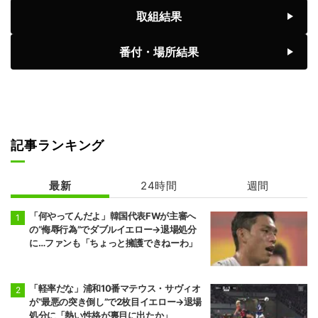
前頭1
前頭6
◯
寄り切り
●
取組結果
藤ノ川
藤青雲
8勝7敗
7勝8敗
番付・場所結果
前頭2
前頭1
◯
引っ掛け
●
美ノ海
隆の勝
7勝8敗
6勝9敗
前頭2
前頭3
◯
押し出し
●
豪ノ山
平戸海
7勝8敗
4勝11敗
記事ランキング
前頭9
前頭4
●
突き出し
◯
翔猿
一山本
最新
24時間
週間
5勝10敗
6勝9敗
「何やってんだよ」韓国代表FWが主審へ
前頭5
前頭12
●
突き出し
◯
の“侮辱行為”でダブルイエロー→退場処分
宇良
阿炎
に…ファンも「ちょっと擁護できねーわ」
5勝10敗
7勝8敗
前頭15
前頭5
●
押し出し
◯
阿武剋
欧勝馬
「軽率だな」浦和10番マテウス・サヴィオ
4勝11敗
7勝8敗
が“最悪の突き倒し”で2枚目イエロー→退場
処分に「熱い性格が裏目に出たか」