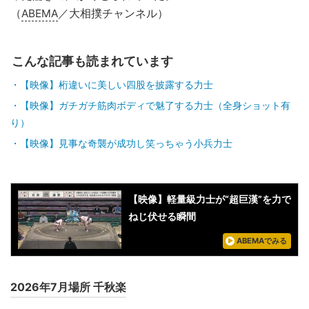
（
ABEMA
／大相撲チャンネル）
こんな記事も読まれています
【映像】桁違いに美しい四股を披露する力士
【映像】ガチガチ筋肉ボディで魅了する力士（全身ショット有
り）
【映像】見事な奇襲が成功し笑っちゃう小兵力士
【映像】軽量級力士が“超巨漢”を力で
ねじ伏せる瞬間
ABEMAでみる
2026年7月場所 千秋楽