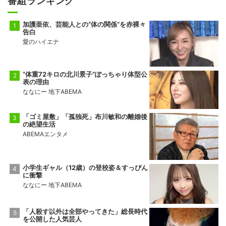
番組ランキング
前頭13
前頭10
◯
押し出し
●
錦富士
千代翔馬
加護亜依、芸能人との“体の関係”を赤裸々
10勝5敗
5勝10敗
告白
愛のハイエナ
前頭14
前頭11
◯
寄り切り
●
金峰山
御嶽海
9勝6敗
2勝13敗
“体重72キロの北川景子”ぽっちゃり体型公
表の理由
十両2
前頭15
●
押し出し
◯
ななにー 地下ABEMA
佐田の海
一意
5勝10敗
5勝10敗
「ゴミ屋敷」「孤独死」布川敏和の離婚後
の絶望生活
ABEMAエンタメ
小学生ギャル（12歳）の登校姿＆すっぴん
に衝撃
ななにー 地下ABEMA
「人殺す以外は全部やってきた」総長時代
を公開した人気芸人