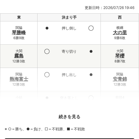
更新日時：2026/07/26 19:46
東
決まり手
西
関脇
横綱
●
押し倒し
◯
琴勝峰
大の里
6勝9敗
9勝6敗
大関
大関
◯
寄り切り
●
霧島
琴櫻
12勝3敗
8勝7敗
関脇
関脇
◯
押し出し
●
熱海富士
安青錦
12勝3敗
12勝3敗
小結
前頭4
●
突き落とし
◯
義ノ富士
大栄翔
6勝9敗
10勝5敗
続きを見る
前頭3
小結
◯
寄り倒し
●
伯乃富士
王鵬
※ ○＝勝ち、●＝負け、□＝不戦勝、■＝不戦敗
9勝6敗
2勝13敗