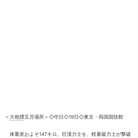
＜
大相撲
五月場所＞◇中日◇19日◇東京・両国国技館
体重差およそ147キロ。巨漢力士を、軽量級力士が撃破