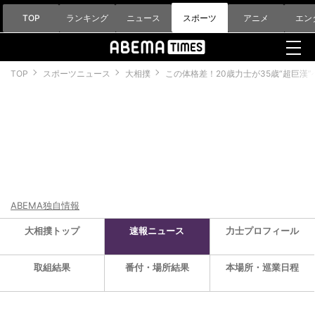
TOP
ランキング
ニュース
スポーツ
アニメ
エン
TOP
スポーツニュース
大相撲
この体格差！20歳力士が35歳“超巨漢
ABEMA独自情報
大相撲トップ
速報ニュース
力士プロフィール
取組結果
番付・場所結果
本場所・巡業日程