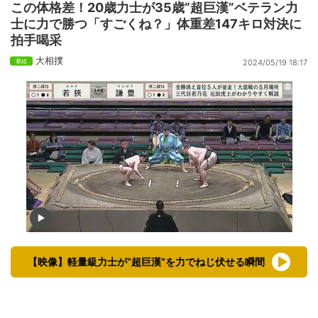
この体格差！20歳力士が35歳“超巨漢”ベテラン力
士に力で勝つ「すごくね？」体重差147キロ対決に
拍手喝采
大相撲
2024/05/19 18:17
【映像】軽量級力士が“超巨漢”を力でねじ伏せる瞬間