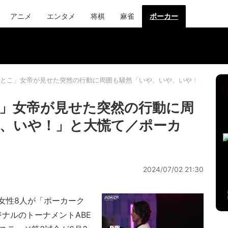
アニメ
エンタメ
将棋
麻雀
ポーカー
とこ」女帝が見せた突然の行動に周囲も騒然「いや、いや、いや！」と大慌て
」女帝が見せた突然の行動に周
、いや！」と大慌て／ポーカ
2024/07/02 21:30
女性8人が「ポーカーク
ジナルのトーナメントABE