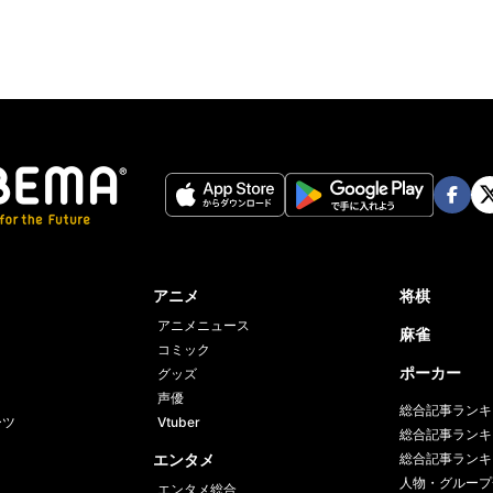
Face
Twi
book
er
アニメ
将棋
アニメニュース
麻雀
コミック
ポーカー
グッズ
声優
総合記事ランキ
ーツ
Vtuber
総合記事ランキ
エンタメ
総合記事ランキ
人物・グループ
エンタメ総合