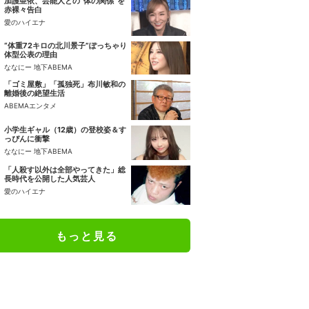
加護亜依、芸能人との“体の関係”を
赤裸々告白
愛のハイエナ
“体重72キロの北川景子”ぽっちゃり
体型公表の理由
ななにー 地下ABEMA
「ゴミ屋敷」「孤独死」布川敏和の
離婚後の絶望生活
ABEMAエンタメ
小学生ギャル（12歳）の登校姿＆す
っぴんに衝撃
ななにー 地下ABEMA
「人殺す以外は全部やってきた」総
長時代を公開した人気芸人
愛のハイエナ
もっと見る