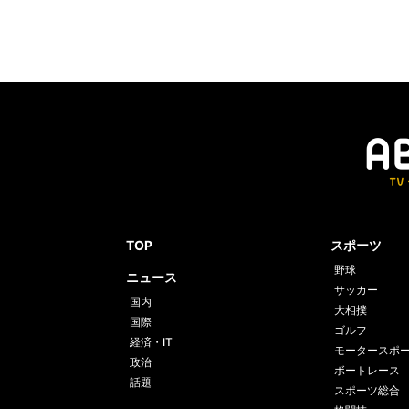
TOP
スポーツ
野球
ニュース
サッカー
国内
大相撲
国際
ゴルフ
経済・IT
モータースポ
政治
ボートレース
話題
スポーツ総合