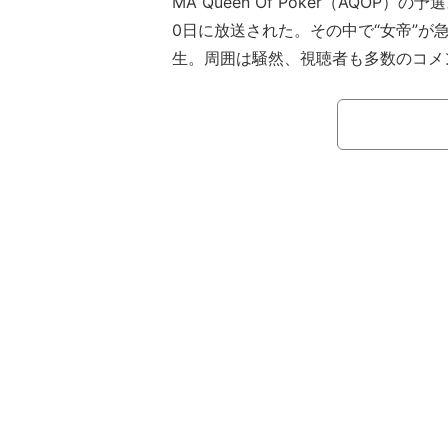
MA Queen Of Poker（AQOP）
0日に放送された。その中で“女帝”が
生。周囲は騒然、視聴者も多数のコメ
た。
【映像】テーブルから突然いなくなるSas
～）
ポーカーの“女帝”ことSashimiは
ハンドを手にすると、ここでSashim
ン。これに対して廣井佑果子が「KQ
にスリーベットを仕掛けた。解説のみ
したね！飛ばしに行きましたね！」と
チを感じたSashimiはここで「帰っ
立った。一同は「いや、いや、いや！
る？」「ええ？はやいw」と大騒ぎに