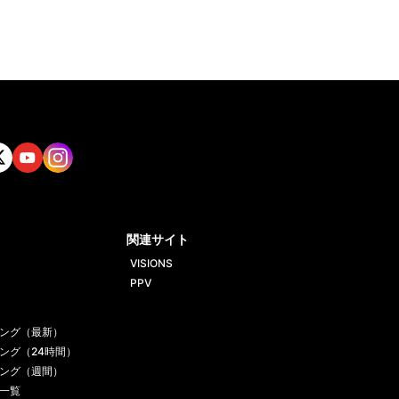
tt
Yout
Insta
ube
gram
関連サイト
VISIONS
PPV
ング（最新）
ング（24時間）
ング（週間）
一覧