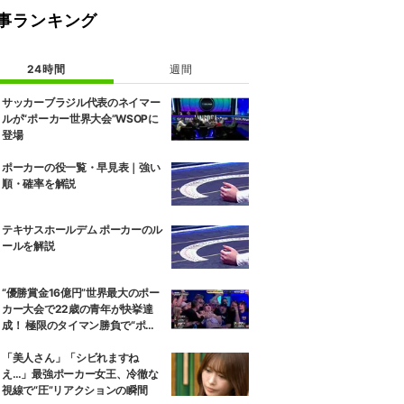
事ランキング
24時間
週間
サッカーブラジル代表のネイマー
ルが“ポーカー世界大会”WSOPに
登場
ポーカーの役一覧・早見表｜強い
順・確率を解説
テキサスホールデム ポーカーのル
ールを解説
“優勝賞金16億円”世界最大のポー
カー大会で22歳の青年が快挙達
成！ 極限のタイマン勝負で“ポー
カードリーム”掴んだ瞬間
「美人さん」「シビれますね
え…」最強ポーカー女王、冷徹な
視線で“圧”リアクションの瞬間