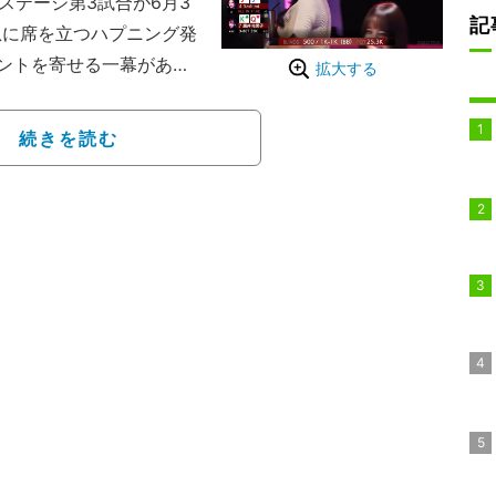
の予選ステージ第3試合が6月3
記
急に席を立つハプニング発
ントを寄せる一幕があっ
拡大する
himi（20分17秒ごろ
続きを読む
劣勢が続いていた。「JJ」の
iは勝機と見てオールイ
」のハンドでコール、さら
さわ氏は「おお、行きま
廣井の意図を拾う。ピン
とこ」と口走り、自ら席を
」と騒然、視聴者も「帰
。