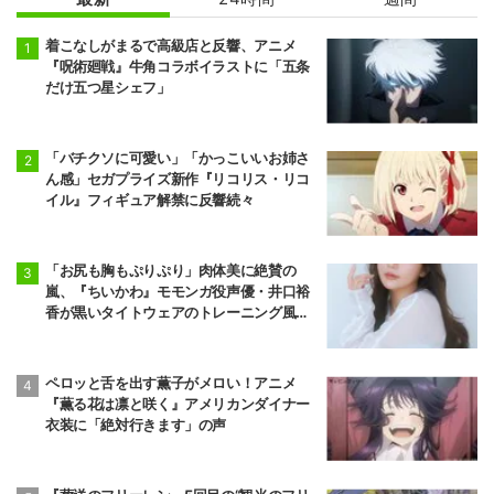
着こなしがまるで高級店と反響、アニメ
『呪術廻戦』牛角コラボイラストに「五条
だけ五つ星シェフ」
「バチクソに可愛い」「かっこいいお姉さ
ん感」セガプライズ新作『リコリス・リコ
イル』フィギュア解禁に反響続々
「お尻も胸もぷりぷり」肉体美に絶賛の
嵐、『ちいかわ』モモンガ役声優・井口裕
香が黒いタイトウェアのトレーニング風景
公開
ペロッと舌を出す薫子がメロい！アニメ
『薫る花は凛と咲く』アメリカンダイナー
衣装に「絶対行きます」の声