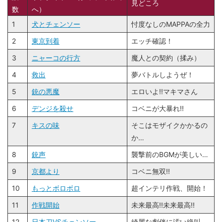
見どころ
数
へ）
1
犬とチェンソー
忖度なしのMAPPAの全力
2
東京到着
エッチ確認！
3
ニャーコの行方
魔人との契約（揉み）
4
救出
夢バトルしようぜ！
5
銃の悪魔
エロいよ!!マキマさん
6
デンジを殺せ
コベニが大暴れ!!
7
キスの味
そこはモザイクかかるの
か…
8
銃声
襲撃前のBGMが美しい…
9
京都より
コベニ無双!!
10
もっとボロボロ
超インテリ作戦、開始！
11
作戦開始
未来最高!!未来最高!!
12
日本刀VSチェンソー
綺麗な劇伴に汚い絶叫