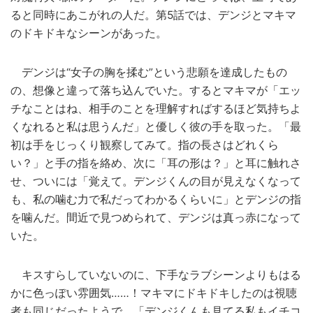
ると同時にあこがれの人だ。第5話では、デンジとマキマ
のドキドキなシーンがあった。
デンジは“女子の胸を揉む”という悲願を達成したもの
の、想像と違って落ち込んでいた。するとマキマが「エッ
チなことはね、相手のことを理解すればするほど気持ちよ
くなれると私は思うんだ」と優しく彼の手を取った。「最
初は手をじっくり観察してみて。指の長さはどれくら
い？」と手の指を絡め、次に「耳の形は？」と耳に触れさ
せ、ついには「覚えて。デンジくんの目が見えなくなって
も、私の噛む力で私だってわかるくらいに」とデンジの指
を噛んだ。間近で見つめられて、デンジは真っ赤になって
いた。
キスすらしていないのに、下手なラブシーンよりもはる
かに色っぽい雰囲気……！マキマにドキドキしたのは視聴
者も同じだったようで、「デンジくんも見てる私もイチコ