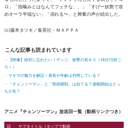
ロ」「指噛みとはなんてフェチな、、」「すげー妖艶で攻
めオーラ半端ない」「溺れる〜」と興奮の声が続出した。
(c)藤本タツキ／集英社・ＭＡＰＰＡ
こんな記事も読まれています
【映像】絶対に忘れたい！デンジ、衝撃の初キス（18分15秒ご
ろ～）
マキマの魅力を解説！身長や年齢は判明している？
「チェンソーマン」と「呪術廻戦」は似てる？連載開始はどっ
ちが先？
アニメ『チェンソーマン』放送回一覧（動画リンクつき）
話
サブタイトル（タップで動画