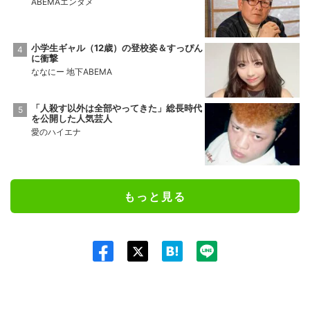
ABEMAエンタメ
小学生ギャル（12歳）の登校姿＆すっぴん
に衝撃
ななにー 地下ABEMA
「人殺す以外は全部やってきた」総長時代
を公開した人気芸人
愛のハイエナ
もっと見る
Twit
ter