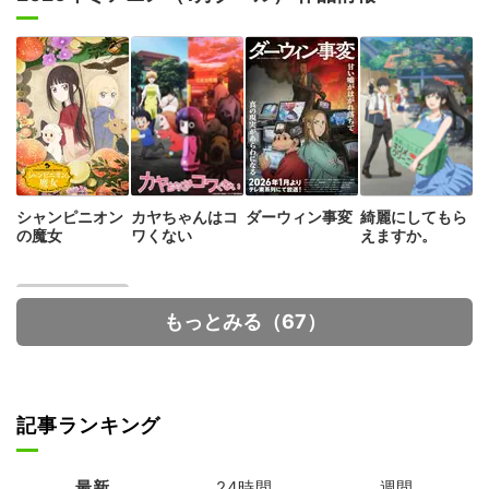
シャンピニオン
カヤちゃんはコ
ダーウィン事変
綺麗にしてもら
の魔女
ワくない
えますか。
もっとみる（67）
記事ランキング
魔術師クノンは
見えている
最新
24時間
週間