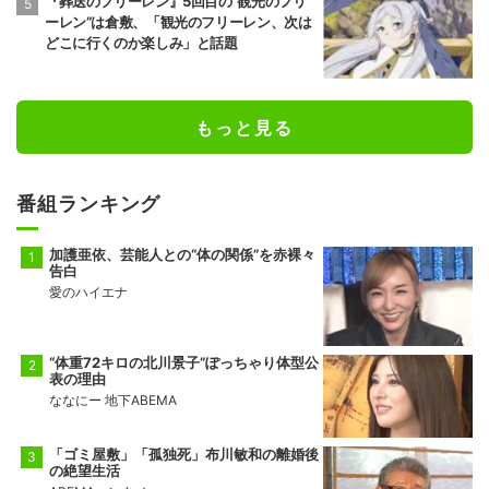
『葬送のフリーレン』5回目の“観光のフリ
ーレン”は倉敷、「観光のフリーレン、次は
どこに行くのか楽しみ」と話題
もっと見る
番組ランキング
加護亜依、芸能人との“体の関係”を赤裸々
告白
愛のハイエナ
“体重72キロの北川景子”ぽっちゃり体型公
表の理由
ななにー 地下ABEMA
「ゴミ屋敷」「孤独死」布川敏和の離婚後
の絶望生活