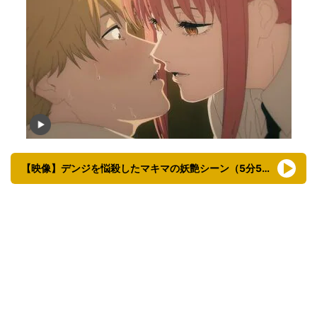
【映像】デンジを悩殺したマキマの妖艶シーン（5分50秒ごろ～）