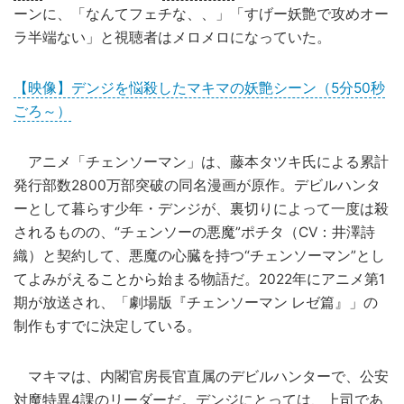
ーンに、「なんてフェチな、、」「すげー妖艶で攻めオー
ラ半端ない」と視聴者はメロメロになっていた。
【映像】デンジを悩殺したマキマの妖艶シーン（5分50秒
ごろ～）
アニメ「チェンソーマン」は、藤本タツキ氏による累計
発行部数2800万部突破の同名漫画が原作。デビルハンタ
ーとして暮らす少年・デンジが、裏切りによって一度は殺
されるものの、“チェンソーの悪魔”ポチタ（CV：井澤詩
織）と契約して、悪魔の心臓を持つ“チェンソーマン”とし
てよみがえることから始まる物語だ。2022年にアニメ第1
期が放送され、「劇場版『チェンソーマン レゼ篇』」の
制作もすでに決定している。
マキマは、内閣官房長官直属のデビルハンターで、公安
対魔特異4課のリーダーだ。デンジにとっては、上司であ