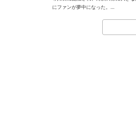
にファンが夢中になった。
試合は終盤、海外から参戦のプロ・
ー。それに続いて羽田千夏、廣井佑果
この場面ではハートの「A」とスペー
8Kのチップを出して参戦。スペード
を手にした廣井も、これに合わせてチ