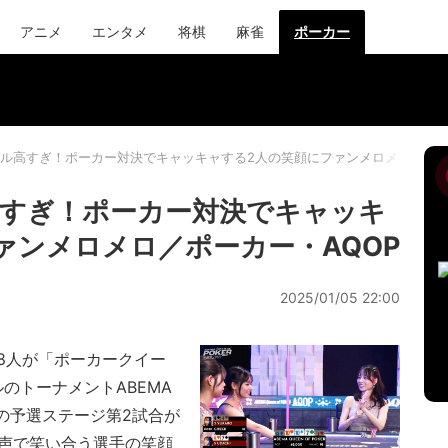
アニメ
エンタメ
将棋
麻雀
ポーカー
ル高すぎ！ポーカー対決でキャッキャする2人の笑顔にファンメロメロ／ポー
すぎ！ポーカー対決でキャッキ
ァンメロメロ／ポーカー・AQOP
2025/01/05 22:00
8人が「ポーカークイー
のトーナメントABEMA
ズン2の予選ステージ第2試合が
な声で笑い合う選手の笑顔