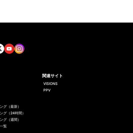
tt
Yout
Insta
ube
gram
関連サイト
VISIONS
PPV
ング（最新）
ング（24時間）
ング（週間）
一覧