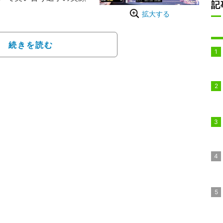
記
拡大する
ちょめがチップリーダ
子、あおといった並び。
続きを読む
ドの「7」を持つ羽田が、
とハートの「4」ポケット
ップを差し出した。