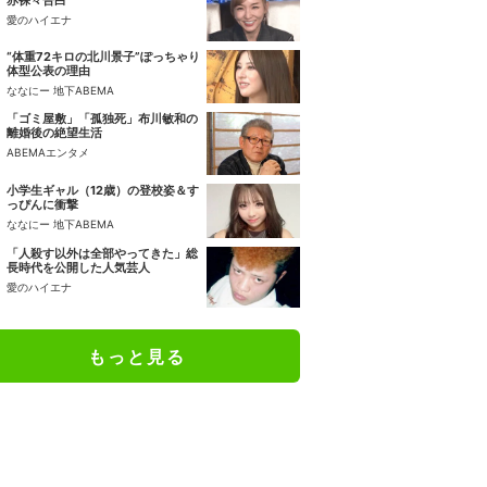
赤裸々告白
愛のハイエナ
“体重72キロの北川景子”ぽっちゃり
体型公表の理由
ななにー 地下ABEMA
「ゴミ屋敷」「孤独死」布川敏和の
離婚後の絶望生活
ABEMAエンタメ
小学生ギャル（12歳）の登校姿＆す
っぴんに衝撃
ななにー 地下ABEMA
「人殺す以外は全部やってきた」総
長時代を公開した人気芸人
愛のハイエナ
もっと見る