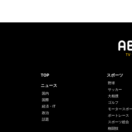
TOP
スポーツ
野球
ニュース
サッカー
国内
大相撲
国際
ゴルフ
経済・IT
モータースポ
政治
ボートレース
話題
スポーツ総合
格闘技