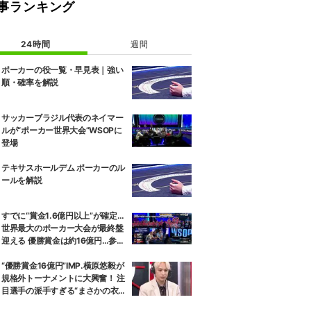
事ランキング
24時間
週間
ポーカーの役一覧・早見表｜強い
順・確率を解説
サッカーブラジル代表のネイマー
ルが“ポーカー世界大会”WSOPに
登場
テキサスホールデム ポーカーのル
ールを解説
すでに“賞金1.6億円以上”が確定…
世界最大のポーカー大会が最終盤
迎える 優勝賞金は約16億円…参加
者9208人→残り7人に
“優勝賞金16億円”IMP.横原悠毅が
規格外トーナメントに大興奮！ 注
目選手の派手すぎる“まさかの衣
装”にはツッコミも「格好が…」