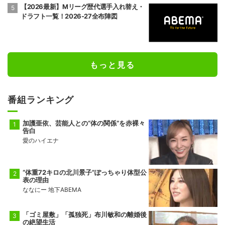
【2026最新】Mリーグ歴代選手入れ替え・
ドラフト一覧！2026-27全布陣図
もっと見る
番組ランキング
加護亜依、芸能人との“体の関係”を赤裸々
告白
愛のハイエナ
“体重72キロの北川景子”ぽっちゃり体型公
表の理由
ななにー 地下ABEMA
「ゴミ屋敷」「孤独死」布川敏和の離婚後
の絶望生活