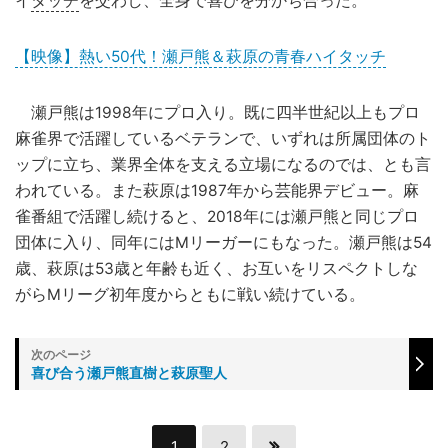
イ
タッチ
を交わし、全身で喜びを分かち合った。
【映像】熱い50代！瀬戸熊＆萩原の青春ハイタッチ
瀬戸熊は1998年にプロ入り。既に四半世紀以上もプロ
麻雀界で活躍しているベテランで、いずれは所属団体のト
ップに立ち、業界全体を支える立場になるのでは、とも言
われている。また萩原は1987年から芸能界デビュー。麻
雀番組で活躍し続けると、2018年には瀬戸熊と同じプロ
団体に入り、同年にはMリーガーにもなった。瀬戸熊は54
歳、萩原は53歳と年齢も近く、お互いをリスペクトしな
がらMリーグ初年度からともに戦い続けている。
喜び合う瀬戸熊直樹と萩原聖人
1
2