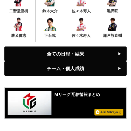
二階堂亜樹
鈴木大介
佐々木寿人
黒沢咲
勝又健志
下石戟
佐々木寿人
瀬戸熊直樹
全ての日程・結果
チーム・個人成績
Mリーグ 配信情報まとめ
ABEMAでみる