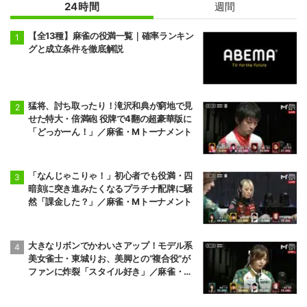
24時間
週間
【全13種】麻雀の役満一覧｜確率ランキン
グと成立条件を徹底解説
猛将、討ち取ったり！滝沢和典が窮地で見
せた特大・倍満砲 役牌で4翻の超豪華版に
「どっかーん！」／麻雀・Mトーナメント
「なんじゃこりゃ！」初心者でも役満・四
暗刻に突き進みたくなるプラチナ配牌に騒
然「課金した？」／麻雀・Mトーナメント
大きなリボンでかわいさアップ！モデル系
美女雀士・東城りお、美脚との“複合役”が
ファンに炸裂「スタイル好き」／麻雀・M
トーナメント