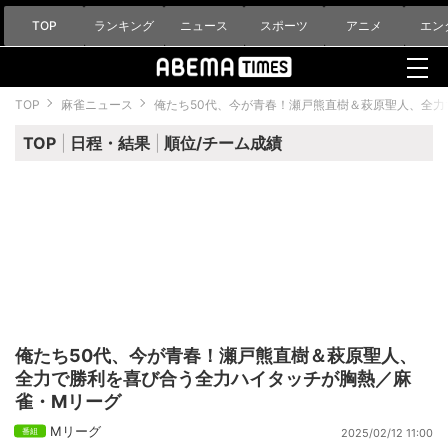
TOP
ランキング
ニュース
スポーツ
アニメ
エン
TOP
麻雀ニュース
俺たち50代、今が青春！瀬戸熊直樹＆萩原聖人、全
TOP
日程・結果
順位/チーム成績
俺たち50代、今が青春！瀬戸熊直樹＆萩原聖人、
全力で勝利を喜び合う全力ハイタッチが胸熱／麻
雀・Mリーグ
Mリーグ
2025/02/12 11:00