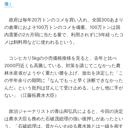
像）
政府は毎年20万トンのコメを買い入れ、全国300あまり
の倉庫におよそ100万トンのコメを備蓄。100万トンは国
内需要の2カ月弱に当たる量で、利用されずに5年経ったコ
メは飼料用などに使われるという。
コシヒカリ5kgの小売価格推移を見ると、去年と比べ
2000円近くも高騰している。対策を講じてこなかった農
林水産省がようやく重たい腰を上げ、放出を決定した「こ
の半年余りの期間に『なんでもっと早く決断できなかった
んだ』という批判は甘んじて受け止める。しかし他に手が
ない」（江藤拓農水大臣）
政治ジャーナリストの青山和弘氏によると、今回の決定
は農水大臣も務めた石破茂総理の強い後押しがあったとい
う。「石破総理は、昔からいわゆる農水族とは一線を画す