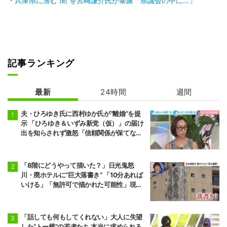
兵庫県に潜む“闇”を宮崎謙介氏が暴露「県議会の中に…」
記事ランキング
最新
24時間
週間
夫・ひろゆき氏に西村ゆか氏が“離婚”を提
示 「ひろゆき＆いずみ新党（仮）」の届け
出を知らされず激怒「信頼関係が保てない
状態で夫婦を続けるのは無理」
「8階にどうやって描いた？」日光鬼怒
川・廃ホテルに“巨大落書き” 「10分あれば
いける」「無許可で描かれた可能性」現役
アーティストらが見解
「話しても何もしてくれない」大人に失望
した“トー横”の若者たち 本当に求められる