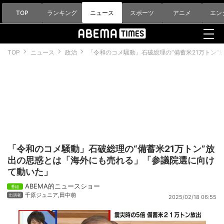
TOP
ランキング
ニュース
スポーツ
アニメ
エン
TOP
ニュース
政治
「令和のコメ騒動」石破総理の“備蓄米21万トン
「令和のコメ騒動」石破総理の“備蓄米21万トン”放
出の思惑とは「海外にも売れる」「参議院選に向け
て動いた」
ABEMA的ニュースショー
千原ジュニア
,
田中萌
2025/02/18 06:55