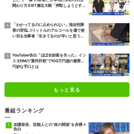
関わり方 EXIT兼近大樹「搾取しようとする
大人をどう除外するか」
「わかってるのに止められない」強迫性障
害の苦悩…1リットルのアルコールを週で使
い切る当事者「生きてるのが辛いと思うこ
ともある」
YouTuber告白「ほぼ全財産を失った」イン
スタDMの“案件詐欺”で100万円超の被害…
巧妙な手口とは
もっと見る
番組ランキング
加護亜依、芸能人との“体の関係”を赤裸々
告白