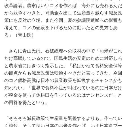
改革論者。農家はいいコメを作れば、海外にも売れるんだ
から競争すべきと、補助金を出して生産量を減らす減反政
策にも反対の立場。また今回、夏の参議院選挙への影響も
考えて、コメの値段を下げるために動いたとの見方もあ
る」（青山氏）
さらに青山氏は、石破総理への取材の中で「お米がこれ
だけ高騰しているので、国民生活の安定のために対応しろ
と農水省にはきつく指示した」「私はかねて食料安全保障
の観点からも減反政策は転換すべきだと言ってきた。今回
のコメ価格高騰は日本の農業政策を転換するチャンスかも
知れない」「
世界
で食料不足が叫ばれているのに日本だけ
が税金を使って休耕田を作っているのはナンセンスだ」と
の回答を得たという。
「そろそろ減反政策で生産量を調整するよりも、作ってい
く時代。そして良い日本のお米を作れば、いま日本食ブー