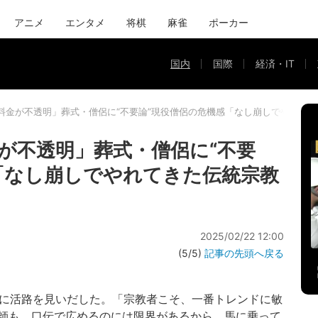
アニメ
エンタメ
将棋
麻雀
ポーカー
国内
国際
経済・IT
料金が不透明」葬式・僧侶に“不要論”現役僧侶の危機感「なし崩しでやれて
が不透明」葬式・僧侶に“不要
「なし崩しでやれてきた伝統宗教
2025/02/22 12:00
(5/5)
記事の先頭へ戻る
どに活路を見いだした。「宗教者こそ、一番トレンドに敏
師も、口伝で広めるのには限界があるから、馬に乗って