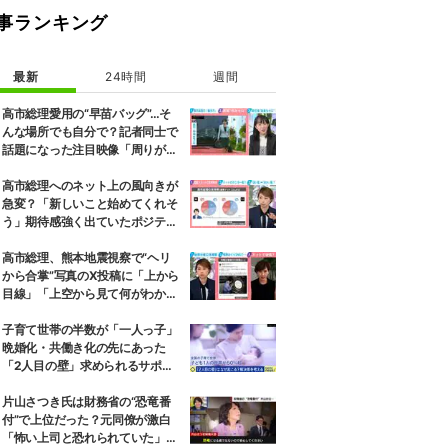
事ランキング
最新
24時間
週間
高市総理愛用の“早苗バッグ”…そ
んな場所でも自分で？記者同士で
話題になった注目映像「周りが持
ちましょうか？と声をかけて
も…」
高市総理へのネット上の風向きが
急変？「新しいこと始めてくれそ
う」期待感強く出ていたポジティ
ブ反応わずか半年で“逆風”に…今
後の政権運営に及ぼす影響は
高市総理、熊本地震視察で“ヘリ
から合掌”写真のX投稿に「上から
目線」「上空から見て何がわか
る」と批判殺到…選挙ドットコム
副編集長は「SNSでの見せ方を配
子育て世帯の半数が「一人っ子」
慮する時代」と指摘
晩婚化・共働き化の先にあった
「2人目の壁」求められるサポー
トと、ライフスタイルの変化
片山さつき氏は財務省の“恐竜番
付”で上位だった？元同僚が激白
「怖い上司と恐れられていた」