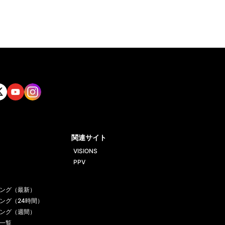
tt
Yout
Insta
ube
gram
関連サイト
VISIONS
PPV
ング（最新）
ング（24時間）
ング（週間）
一覧