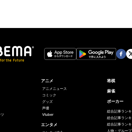
Face
Twi
book
er
アニメ
将棋
アニメニュース
麻雀
コミック
ポーカー
グッズ
声優
総合記事ランキ
ーツ
Vtuber
総合記事ランキ
エンタメ
総合記事ランキ
人物・グループ