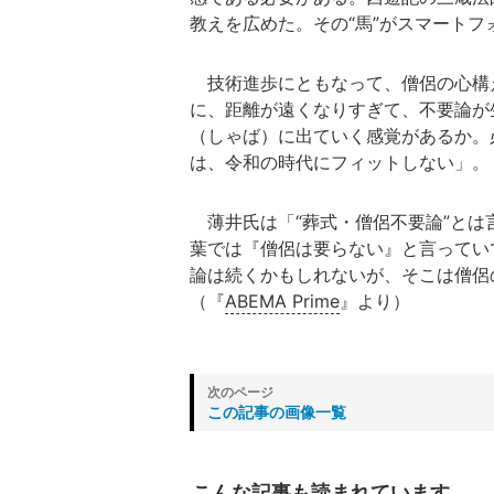
教えを広めた。その“馬”がスマートフ
技術進歩にともなって、僧侶の心構
に、距離が遠くなりすぎて、不要論が
（しゃば）に出ていく感覚があるか。
は、令和の時代にフィットしない」。
薄井氏は「“葬式・僧侶不要論”とは
葉では『僧侶は要らない』と言ってい
論は続くかもしれないが、そこは僧侶
（『
ABEMA Prime
』より）
この記事の画像一覧
こんな記事も読まれています