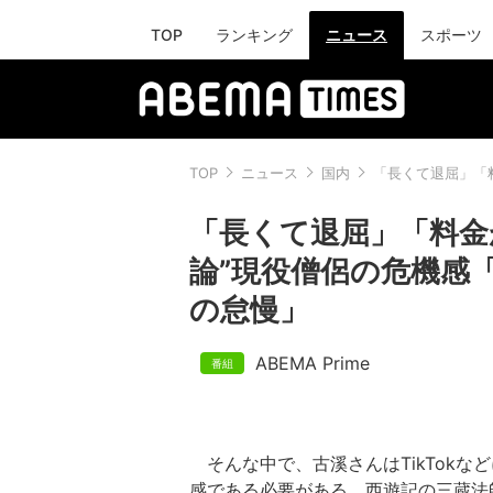
TOP
ランキング
ニュース
スポーツ
TOP
ニュース
国内
「長くて退屈」「
「長くて退屈」「料金
論”現役僧侶の危機感
の怠慢」
ABEMA Prime
そんな中で、古溪さんはTikTokな
感である必要がある。西遊記の三蔵法