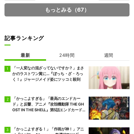
もっとみる（67）
記事ランキング
ハイスクール！
ヴィジランテ -
奇面組
僕のヒーローア
最新
24時間
週間
カデミア ILLEG
ALS- 第2期
「一人変なの混ざってないですか？」まさ
かのラストワン賞に…『ぼっち・ざ・ろっ
く！』ジャージメイド姿にツッコミ殺到
「かっこよすぎる」「最高のエンドカー
ド」と反響、アニメ『攻殻機動隊 THE GH
OST IN THE SHELL』第5話エンドカード公
開
「かっこよすぎる！」「作画が神！」アニ