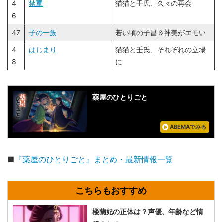
4
禁軍
猫猫と壬氏、久々の再会
6
47
子の一族
若い頃の子昌＆神美がエモい
4
はじまり
猫猫と壬氏、それぞれの立場
8
に
薬屋のひとりごと
ABEMAでみる
■
『薬屋のひとりごと』まとめ・最新情報一覧
楼蘭妃の正体は？声優、年齢など情