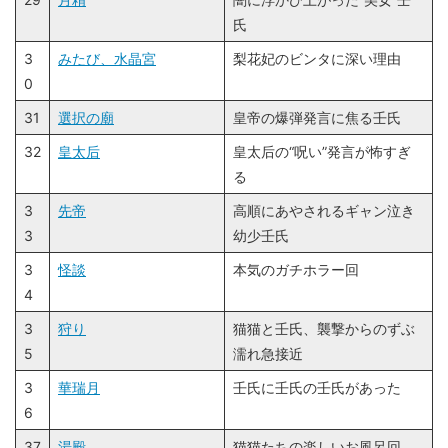
氏
3
みたび、水晶宮
梨花妃のビンタに深い理由
0
31
選択の廟
皇帝の爆弾発言に焦る壬氏
32
皇太后
皇太后の“呪い”発言が怖すぎ
る
3
先帝
高順にあやされるギャン泣き
3
幼少壬氏
3
怪談
本気のガチホラー回
4
3
狩り
猫猫と壬氏、襲撃からのずぶ
5
濡れ急接近
3
華瑞月
壬氏に壬氏の壬氏があった
6
37
湯殿
猫猫たちの楽しいお風呂回