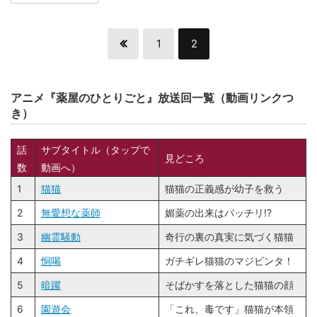
1
2
アニメ『薬屋のひとりごと』放送回一覧（動画リンクつ
き）
話
サブタイトル（タップで
見どころ
数
動画へ）
1
猫猫
猫猫の正義感が幼子を救う
2
無愛想な薬師
媚薬の出来はバッチリ!?
3
幽霊騒動
奇行の裏の真実に気づく猫猫
4
恫喝
ガチギレ猫猫のマジビンタ！
5
暗躍
そばかすを落とした猫猫の顔
6
園遊会
「これ、毒です」猫猫が本領