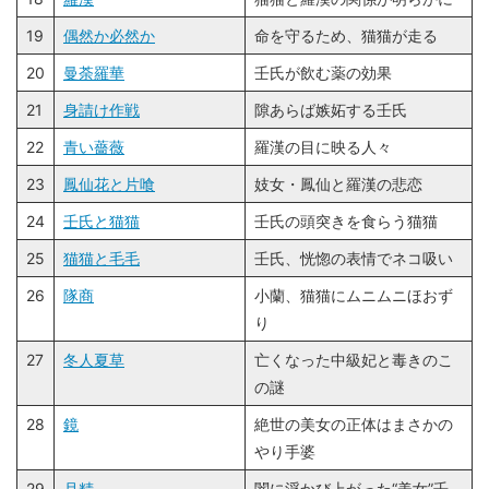
19
偶然か必然か
命を守るため、猫猫が走る
20
曼荼羅華
壬氏が飲む薬の効果
21
身請け作戦
隙あらば嫉妬する壬氏
22
青い薔薇
羅漢の目に映る人々
23
鳳仙花と片喰
妓女・鳳仙と羅漢の悲恋
24
壬氏と猫猫
壬氏の頭突きを食らう猫猫
25
猫猫と毛毛
壬氏、恍惚の表情でネコ吸い
26
隊商
小蘭、猫猫にムニムニほおず
り
27
冬人夏草
亡くなった中級妃と毒きのこ
の謎
28
鏡
絶世の美女の正体はまさかの
やり手婆
29
月精
闇に浮かび上がった“美女”壬