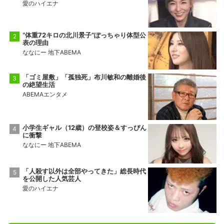
愛のハイエナ
“体重72キロの北川景子”ぽっちゃり体型公
表の理由
ななにー 地下ABEMA
「ゴミ屋敷」「孤独死」布川敏和の離婚後
の絶望生活
ABEMAエンタメ
小学生ギャル（12歳）の登校姿＆すっぴん
に衝撃
ななにー 地下ABEMA
「人殺す以外は全部やってきた」総長時代
を公開した人気芸人
愛のハイエナ