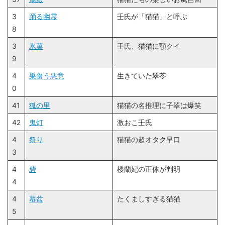
3
踊る幽霊
壬氏が「猫猫」と呼ぶ
8
3
氷菓
壬氏、猫猫に顎クイ
9
4
巣食う悪意
生きていた翠苓
0
41
狐の里
猫猫の名推理に子翠は爆笑
42
鬼灯
激おこ壬氏
4
祭り
猫猫の超オタク早口
3
4
砦
楼蘭妃の正体が判明
4
4
蟇盆
たくましすぎる猫猫
5