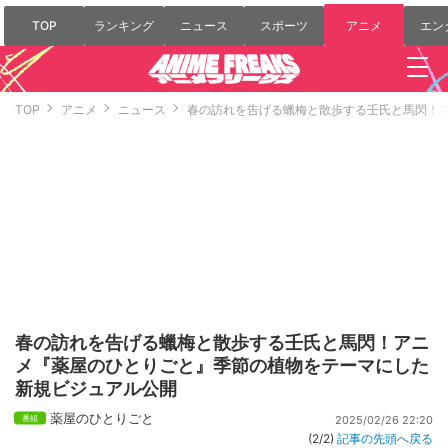
TOP
ランキング
ニュース
スポーツ
アニメ
エン
TOP
アニメ
ニュース
春の訪れを告げる蠟梅と散歩する壬氏と馬閃！
春の訪れを告げる蠟梅と散歩する壬氏と馬閃！アニ
メ『薬屋のひとりごと』季節の植物をテーマにした
新規ビジュアル公開
薬屋のひとりごと
2025/02/26 22:20
(2/2)
記事の先頭へ戻る