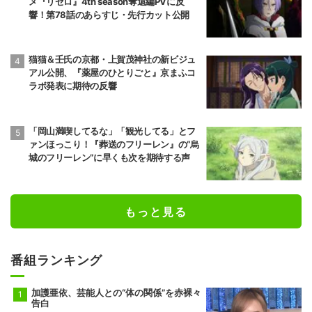
メ『リゼロ』4th season奪還編PVに反
響！第78話のあらすじ・先行カット公開
猫猫＆壬氏の京都・上賀茂神社の新ビジュ
アル公開、『薬屋のひとりごと』京まふコ
ラボ発表に期待の反響
「岡山満喫してるな」「観光してる」とフ
ァンほっこり！『葬送のフリーレン』の“烏
城のフリーレン”に早くも次を期待する声
もっと見る
番組ランキング
加護亜依、芸能人との“体の関係”を赤裸々
告白