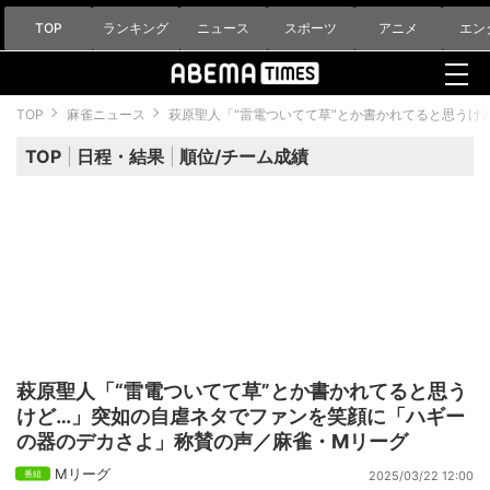
TOP
ランキング
ニュース
スポーツ
アニメ
エン
TOP
麻雀ニュース
萩原聖人「“雷電ついてて草”とか書かれてると思うけ
TOP
日程・結果
順位/チーム成績
萩原聖人「“雷電ついてて草”とか書かれてると思う
けど…」突如の自虐ネタでファンを笑顔に「ハギー
の器のデカさよ」称賛の声／麻雀・Mリーグ
Mリーグ
2025/03/22 12:00