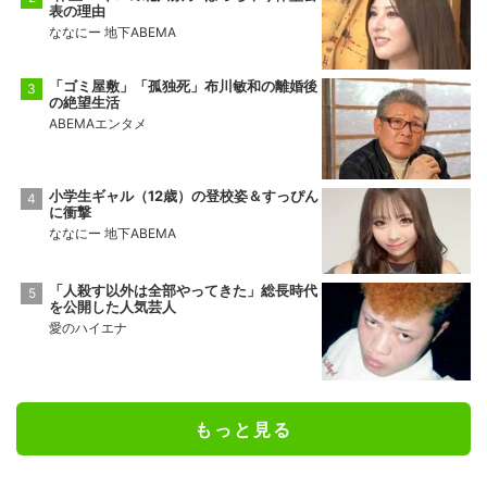
表の理由
ななにー 地下ABEMA
「ゴミ屋敷」「孤独死」布川敏和の離婚後
の絶望生活
ABEMAエンタメ
小学生ギャル（12歳）の登校姿＆すっぴん
に衝撃
ななにー 地下ABEMA
「人殺す以外は全部やってきた」総長時代
を公開した人気芸人
愛のハイエナ
もっと見る