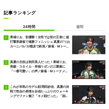
記事ランキング
24時間
週間
東城りお、初優勝！女性では初の王者に 超
打撃系麻雀で連勝フィニッシュ 真夏の“りお
カーニバル”が感涙で終演／麻雀・Mトーナ
メント
真夏の主役は秋田美人だった！東城りお、
美貌・スタイル・幸福リボンの三重奏に
「一番可愛い」の声／麻雀・Mトーナメン
ト
これが本気のモデル顔 岡田紗佳、真夏の決
戦で気合の表情＆自信たっぷりのウォーキ
ングでファン魅了「キメ顔だった」「顔小
さすぎやろww」／麻雀・Mトーナメント