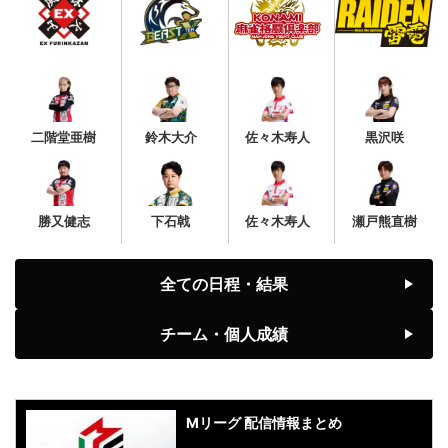
二階堂亜樹
鈴木大介
佐々木寿人
黒沢咲
勝又健志
下石戟
佐々木寿人
瀬戸熊直樹
全ての日程・結果
チーム・個人成績
Mリーグ 配信情報まとめ