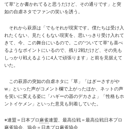
て草”とか書かれてると思うだけど、その通りです」と突
如の自虐ネタでファンの笑いを誘う。
それから萩原は「でもそれが現実です。僕たちは受け入
れたくない、見たくもない現実を、思いっきり受け入れて
きて、今、この舞台にいるので。この“ついてて草”も喜べ
るようなポイントにいるので、残り2戦だけど、その先も
しっかり戦えるように4人で頑張ります」と前を見据えて
いた。
この萩原の突如の自虐ネタに「草」「はぎーさすがや
w」といった声がコメント欄で上がったほか、ネットの声
を笑いに変える姿に「ハギーの器のデカさよ」「性格もホ
ントイケメン」といった意見も到着していた。
※連盟＝日本プロ
麻雀
連盟、最高位戦＝最高位戦日本プロ
麻雀協会、協会＝日本プロ麻雀協会