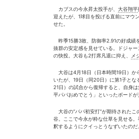
カブスの今永昇太投手が、
大谷翔平
迎えたが、1球目を投げる直前にマウ
せた。
昨季15勝3敗、防御率2.91の好成績
抜群の安定感を見せている。ドジャー
の快投。大谷も2打席凡退に抑え、
メ
大谷は4月18日（日本時間19日）
いたが、19日（同20日）に第1子と
21日）の試合から復帰すると、自身
平パパおめでとう」といったボードが
大谷の“パパ初安打”が期待されたこ
谷。ここで今永が粋な仕草を見せる。
釈するようにクイっとうなずいたのだ