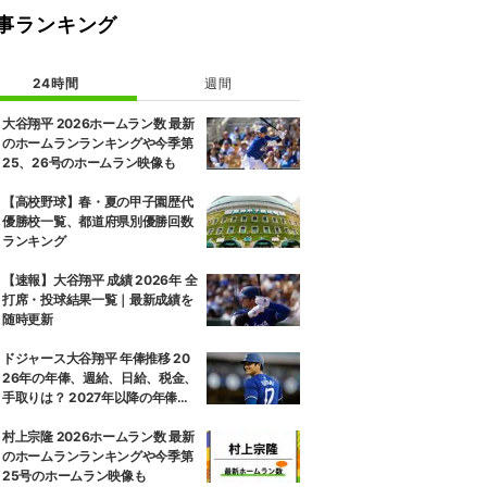
事ランキング
24時間
週間
大谷翔平 2026ホームラン数 最新
のホームランランキングや今季第
25、26号のホームラン映像も
【高校野球】春・夏の甲子園歴代
優勝校一覧、都道府県別優勝回数
ランキング
【速報】大谷翔平 成績 2026年 全
打席・投球結果一覧｜最新成績を
随時更新
ドジャース大谷翔平 年俸推移 20
26年の年俸、週給、日給、税金、
手取りは？ 2027年以降の年俸推
移予想も
村上宗隆 2026ホームラン数 最新
のホームランランキングや今季第
25号のホームラン映像も