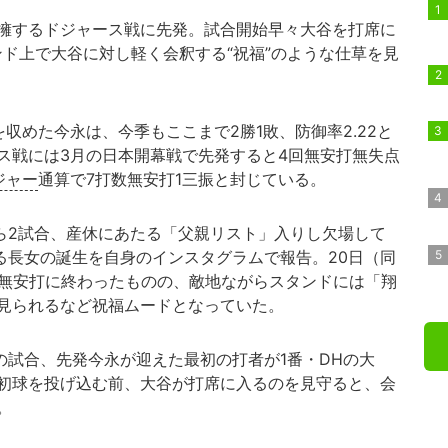
擁するドジャース戦に先発。試合開始早々大谷を打席に
ンド上で大谷に対し軽く会釈する“祝福”のような仕草を見
を収めた今永は、今季もここまで2勝1敗、防御率2.22と
ス戦には3月の日本開幕戦で先発すると4回無安打無失点
ジャー
通算で7打数無安打1三振と封じている。
から2試合、産休にあたる「父親リスト」入りし欠場して
なる長女の誕生を自身のインスタグラムで報告。20日（同
は無安打に終わったものの、敵地ながらスタンドには「翔
見られるなど祝福ムードとなっていた。
の試合、先発今永が迎えた最初の打者が1番・DHの大
初球を投げ込む前、大谷が打席に入るのを見守ると、会
。