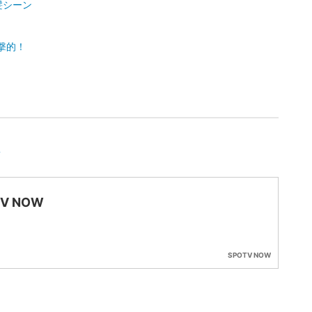
髪シーン
撃的！
想
TV NOW
SPOTV NOW