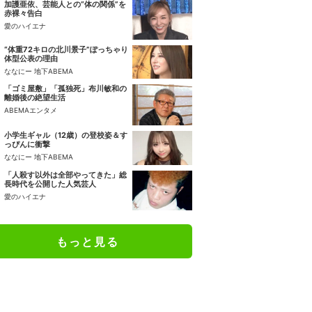
加護亜依、芸能人との“体の関係”を
赤裸々告白
愛のハイエナ
“体重72キロの北川景子”ぽっちゃり
体型公表の理由
ななにー 地下ABEMA
「ゴミ屋敷」「孤独死」布川敏和の
離婚後の絶望生活
ABEMAエンタメ
小学生ギャル（12歳）の登校姿＆す
っぴんに衝撃
ななにー 地下ABEMA
「人殺す以外は全部やってきた」総
長時代を公開した人気芸人
愛のハイエナ
もっと見る