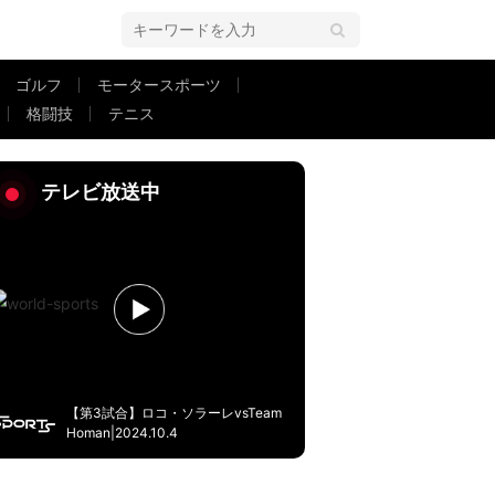
ゴルフ
モータースポーツ
格闘技
テニス
ンドも「翔平パパおめでとう」祝福ムード
テレビ放送中
【第3試合】ロコ・ソラーレvsTeam
Homan|2024.10.4