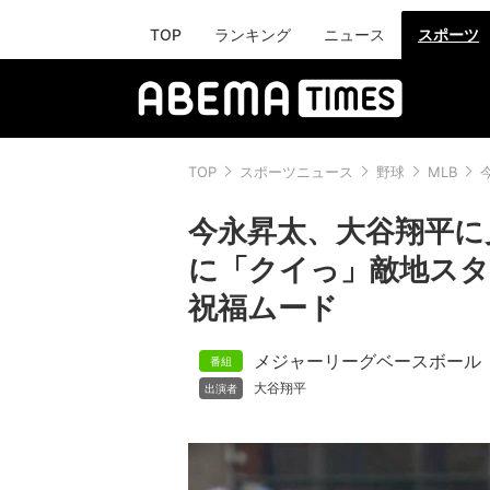
TOP
ランキング
ニュース
スポーツ
TOP
スポーツニュース
野球
MLB
今永昇太、大谷翔平に
に「クイっ」敵地ス
祝福ムード
メジャーリーグベースボール
大谷翔平