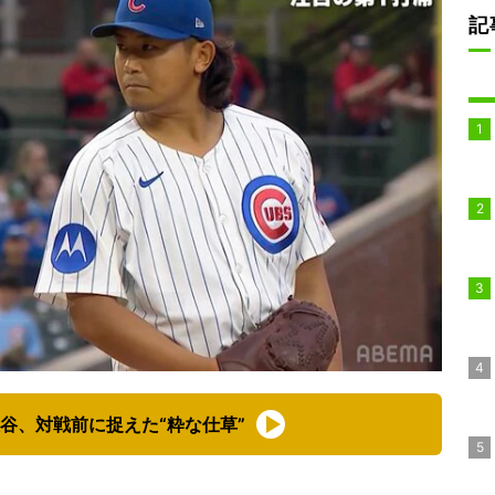
記
谷、対戦前に捉えた“粋な仕草”