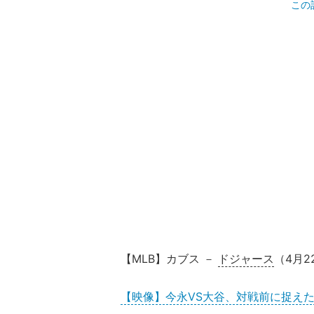
この
【MLB】カブス －
ドジャース
（4月
【映像】今永VS大谷、対戦前に捉えた