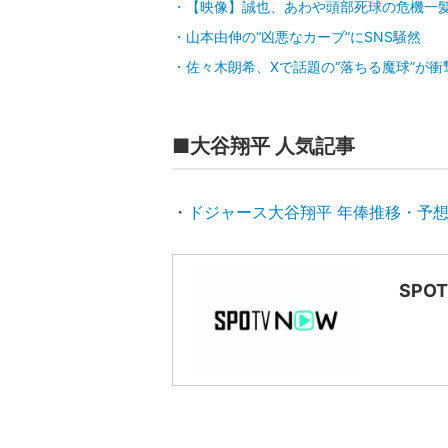
【映像】誠也、あわや頭部死球の危機一
山本由伸の“凶悪なカーブ”にSNS騒然
佐々木朗希、Xで話題の“落ちる魔球”が衝
■大谷翔平 人気記事
・
ドジャース大谷翔平 年俸推移・予
SPO