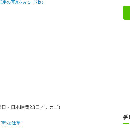
記事の写真をみる（2枚）
22日・日本時間23日／シカゴ）
番
“粋な仕草”