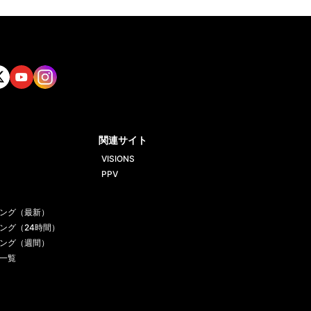
tt
Yout
Insta