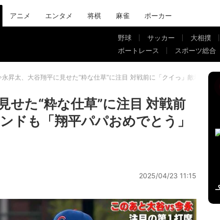
アニメ
エンタメ
将棋
麻雀
ポーカー
野球
サッカー
大相撲
ボートレース
スポーツ総合
今永昇太、大谷翔平に見せた“粋な仕草”に注目 対戦前に「クイっ」敵地スタ
見せた“粋な仕草”に注目 対戦前
タンドも「翔平パパおめでとう」
2025/04/23 11:15