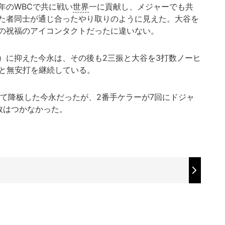
のWBCで共に戦い
世界
一に貢献し、メジャーでも共
た者同士が通じ合ったやり取りのように見えた。大谷を
の祝福のアイコンタクトだったに違いない。
に抑えた今永は、その後も2三振と大谷を3打数ノーヒ
トと無安打を継続している。
て降板した今永だったが、2番手ケラーが7回にドジャ
敗はつかなかった。