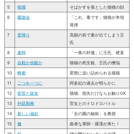
5
暗躍
そばかすを落とした猫猫の顔
6
園遊会
「これ、毒です」猫猫が本領
発揮
7
里帰り
高順の前で素が出てしまう壬
氏
8
麦稈
「一夜の対価」に壬氏、硬直
9
自殺か他殺か
猫猫の死生観、壬氏の懊悩
10
蜂蜜
変態に追い詰められる猫猫
11
二つを一つに
阿多妃の過去が明らかに
12
宦官と妓女
猫猫、指先だけならお触りOK
13
外廷勤務
官女とのドロドロバトル
14
新しい淑妃
「女の園の秘術」を教授
15
膾
曲者な軍師・羅漢が来た！
16
鉛
鍵の開かないタンスの謎