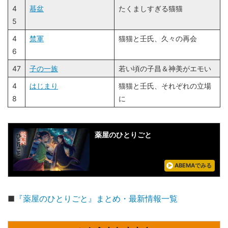
4
蟇盆
たくましすぎる猫猫
5
4
禁軍
猫猫と壬氏、久々の再会
6
47
子の一族
若い頃の子昌＆神美がエモい
4
はじまり
猫猫と壬氏、それぞれの立場
8
に
薬屋のひとりごと
ABEMAでみる
■
『薬屋のひとりごと』まとめ・最新情報一覧