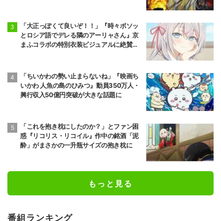
開
「大正っぽくて良いぞ！！」『時々ボソッ
とロシア語でデレる隣のアーリャさん』京
まふコラボの特別衣装ビジュアルに絶賛の
声
「ちいかわの勢い止まらないね」『映画ち
いかわ 人魚の島のひみつ』動員350万人・
興行収入50億円突破が大きな話題に
「これを抱き枕にしたのか？」とファン困
惑『リコリス・リコイル』作中の銘酒「泥
酔」がまさかの一升瓶サイズの抱き枕に
もっと見る
番組ランキング