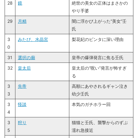
28
鏡
絶世の美女の正体はまさかの
やり手婆
29
月精
闇に浮かび上がった“美女”壬
氏
3
みたび、水晶宮
梨花妃のビンタに深い理由
0
31
選択の廟
皇帝の爆弾発言に焦る壬氏
32
皇太后
皇太后の“呪い”発言が怖すぎ
る
3
先帝
高順にあやされるギャン泣き
3
幼少壬氏
3
怪談
本気のガチホラー回
4
3
狩り
猫猫と壬氏、襲撃からのずぶ
5
濡れ急接近