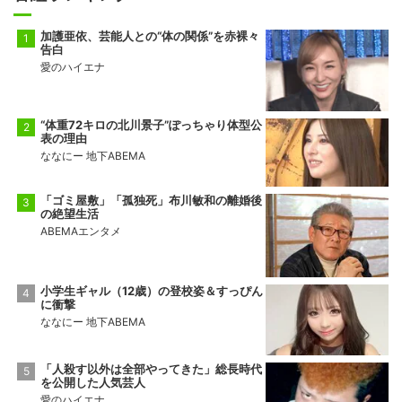
加護亜依、芸能人との“体の関係”を赤裸々
告白
愛のハイエナ
“体重72キロの北川景子”ぽっちゃり体型公
表の理由
ななにー 地下ABEMA
「ゴミ屋敷」「孤独死」布川敏和の離婚後
の絶望生活
ABEMAエンタメ
小学生ギャル（12歳）の登校姿＆すっぴん
に衝撃
ななにー 地下ABEMA
「人殺す以外は全部やってきた」総長時代
を公開した人気芸人
愛のハイエナ