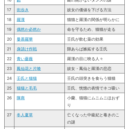
17
街歩き
妓女の価値を下げる方法
18
羅漢
猫猫と羅漢の関係が明らかに
19
偶然か必然か
命を守るため、猫猫が走る
20
曼荼羅華
壬氏が飲む薬の効果
21
身請け作戦
隙あらば嫉妬する壬氏
22
青い薔薇
羅漢の目に映る人々
23
鳳仙花と片喰
妓女・鳳仙と羅漢の悲恋
24
壬氏と猫猫
壬氏の頭突きを食らう猫猫
25
猫猫と毛毛
壬氏、恍惚の表情でネコ吸い
26
隊商
小蘭、猫猫にムニムニほおず
り
27
冬人夏草
亡くなった中級妃と毒きのこ
の謎