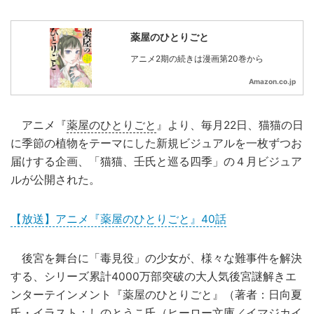
薬屋のひとりごと
アニメ2期の続きは漫画第20巻から
Amazon.co.jp
アニメ『
薬屋のひとりごと
』より、毎月22日、猫猫の日
に季節の植物をテーマにした新規ビジュアルを一枚ずつお
届けする企画、「猫猫、壬氏と巡る四季」の４月ビジュア
ルが公開された。
【放送】アニメ『薬屋のひとりごと』40話
後宮を舞台に「毒見役」の少女が、様々な難事件を解決
する、シリーズ累計4000万部突破の大人気後宮謎解きエ
ンターテインメント『薬屋のひとりごと』（著者：日向夏
氏・イラスト：しのとうこ氏（ヒーロー文庫／イマジカイ