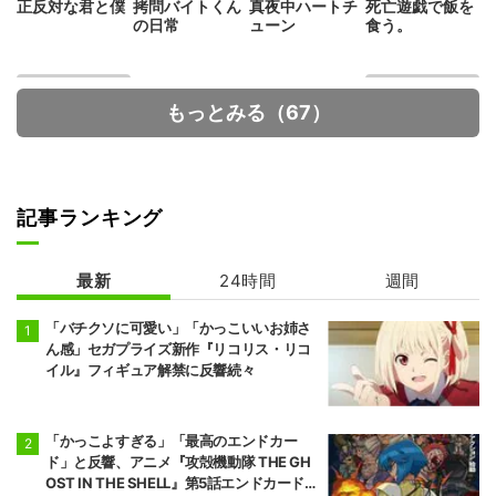
正反対な君と僕
拷問バイトくん
真夜中ハートチ
死亡遊戯で飯を
の日常
ューン
食う。
もっとみる（67）
記事ランキング
呪術廻戦 死滅回
デッドアカウン
游 前編
ト
最新
24時間
週間
「バチクソに可愛い」「かっこいいお姉さ
ん感」セガプライズ新作『リコリス・リコ
イル』フィギュア解禁に反響続々
「かっこよすぎる」「最高のエンドカー
ド」と反響、アニメ『攻殻機動隊 THE GH
OST IN THE SHELL』第5話エンドカード公