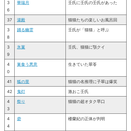
3
華瑞月
壬氏に壬氏の壬氏があった
6
37
湯殿
猫猫たちの楽しいお風呂回
3
踊る幽霊
壬氏が「猫猫」と呼ぶ
8
3
氷菓
壬氏、猫猫に顎クイ
9
4
巣食う悪意
生きていた翠苓
0
41
狐の里
猫猫の名推理に子翠は爆笑
42
鬼灯
激おこ壬氏
4
祭り
猫猫の超オタク早口
3
4
砦
楼蘭妃の正体が判明
4