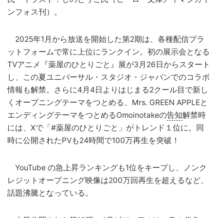
ンフォス刊）。
2025年1月から放送を開始した第2期は、各種配信プラ
ットフォームで常に上位にランクイン。初の展示会となる
TVアニメ『薬屋のひとりごと』展が3月26日からスタート
し、この夏ユニバーサル・スタジオ・ジャパンでのコラボ
情報も解禁。さらに4月4日よりはじまる2クール目で新し
くオープニングテーマをつとめる、Mrs. GREEN APPLEと
エンディングテーマをつとめるOmoinotakeの
告知
解禁時
には、Xで「#薬屋のひとりごと」がトレンド１位に。同
時に公開されたPVも24時間で100万再生を突破！
YouTube の急上昇ランキングも1位をキープし、ノンク
レジットオープニング映像は200万回再生を超えるなど、
話題沸騰となっている。