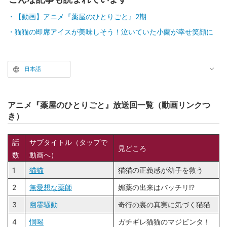
【動画】アニメ『薬屋のひとりごと』2期
猫猫の即席アイスが美味しそう！泣いていた小蘭が幸せ笑顔に
日本語
アニメ『薬屋のひとりごと』放送回一覧（動画リンクつ
き）
話
サブタイトル（タップで
見どころ
数
動画へ）
1
猫猫
猫猫の正義感が幼子を救う
2
無愛想な薬師
媚薬の出来はバッチリ!?
3
幽霊騒動
奇行の裏の真実に気づく猫猫
4
恫喝
ガチギレ猫猫のマジビンタ！