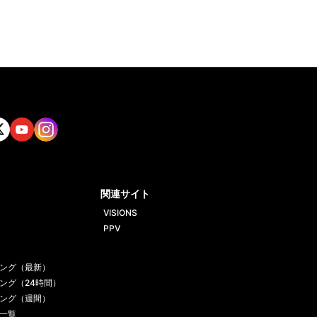
tt
Yout
Insta
ube
gram
関連サイト
VISIONS
PPV
ング（最新）
ング（24時間）
ング（週間）
一覧