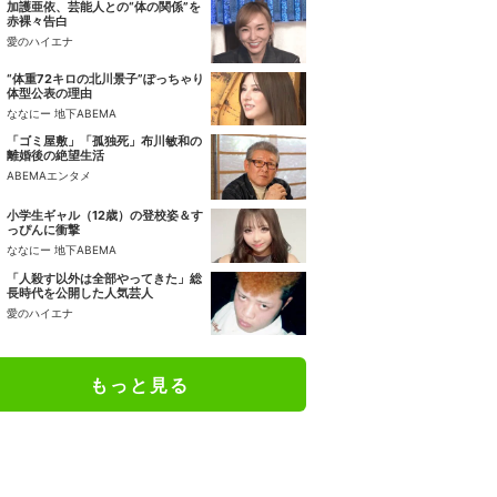
加護亜依、芸能人との“体の関係”を
赤裸々告白
愛のハイエナ
“体重72キロの北川景子”ぽっちゃり
体型公表の理由
ななにー 地下ABEMA
「ゴミ屋敷」「孤独死」布川敏和の
離婚後の絶望生活
ABEMAエンタメ
小学生ギャル（12歳）の登校姿＆す
っぴんに衝撃
ななにー 地下ABEMA
「人殺す以外は全部やってきた」総
長時代を公開した人気芸人
愛のハイエナ
もっと見る