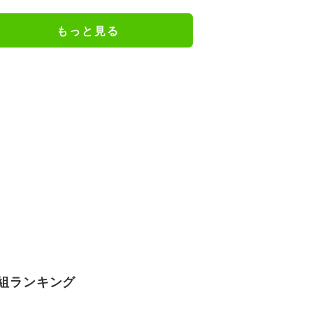
戦へ前進／将棋・竜王戦挑決第1
局
もっと見る
組ランキング