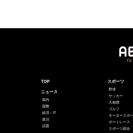
TOP
スポーツ
野球
ニュース
サッカー
国内
大相撲
国際
ゴルフ
経済・IT
モータースポ
政治
ボートレース
話題
スポーツ総合