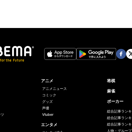
Face
Twi
book
er
アニメ
将棋
アニメニュース
麻雀
コミック
ポーカー
グッズ
声優
総合記事ランキ
ーツ
Vtuber
総合記事ランキ
エンタメ
総合記事ランキ
人物・グループ