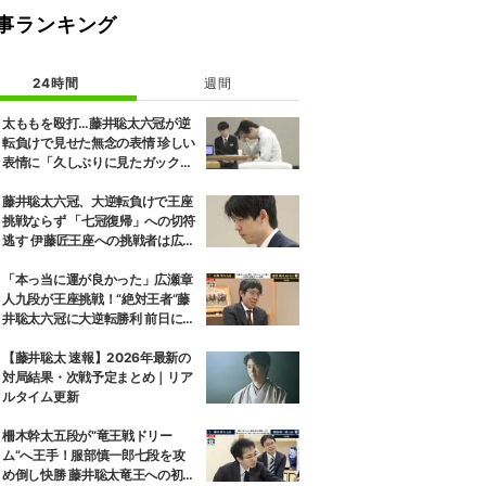
事ランキング
24時間
週間
太ももを殴打…藤井聡太六冠が逆
転負けで見せた無念の表情 珍しい
表情に「久しぶりに見たガック
し」「すごいため息」の声
藤井聡太六冠、大逆転負けで王座
挑戦ならず 「七冠復帰」への切符
逃す 伊藤匠王座への挑戦者は広瀬
章人九段に決定
「本っ当に運が良かった」広瀬章
人九段が王座挑戦！“絶対王者”藤
井聡太六冠に大逆転勝利 前日には
「子どもとケンカした」パパの顔
も
【藤井聡太 速報】2026年最新の
対局結果・次戦予定まとめ｜リア
ルタイム更新
柵木幹太五段が“竜王戦ドリー
ム”へ王手！服部慎一郎七段を攻
め倒し快勝 藤井聡太竜王への初挑