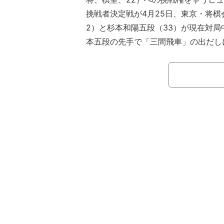
挑戦者決定戦が4月25日、東京・将棋
2）と杉本和陽五段（33）が現在対
本五段の先手で「三間飛車」の出だし
の五番勝負に進出するのはどちらか。
永瀬九段は、2009年10月に四段昇段
期）、順位戦A級（A級：3期）。タイ
の通算5期。棋戦優勝は3回。将棋界
研究量を誇り、対局でも「負けない将
棋もいとわない。棋聖戦は2016年の第8
に挑戦経験があるが、羽生善治棋聖（
られた。現在、名人戦挑戦中の永瀬九
3度目の棋聖挑戦と藤井棋聖と6度目
ことができるか。