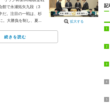
記
会館で永瀬拓矢九段（3
局中だ。注目の一戦は、杉
に。大勝負を制し、夏季
拡大する
。竜王戦2組（1組：7
続きを読む
トルは叡王1期、王座4期
でも屈指と言われる豊富な
棋」に徹し千日手や持将
7期、2022年の第93期
当時）、藤井棋聖に退け
段だが、勢いそのままに
のタイトル戦激突を叶える