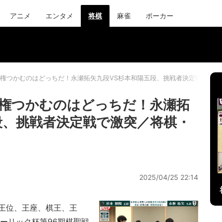
アニメ
エンタメ
将棋
麻雀
ポーカー
権つかむのはどっちだ！永瀬拓矢九段VS杉本和陽五段、挑戦者決定戦で激突
権つかむのはどっちだ！永瀬拓
段、挑戦者決定戦で激突／将棋・
2025/04/25 22:14
王位、王座、棋王、王
ーリック杯第96期棋聖戦