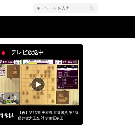
／将棋・棋聖戦
テレビ放送中
【再】第73期 王座戦 五番勝負 第2局
藤井聡太王座 対 伊藤匠叡王