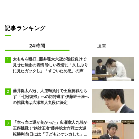
記事ランキング
24時間
週間
太ももを殴打…藤井聡太六冠が逆転負けで
見せた無念の表情 珍しい表情に「久しぶり
に見たガックし」「すごいため息」の声
藤井聡太六冠、大逆転負けで王座挑戦なら
ず 「七冠復帰」への切符逃す 伊藤匠王座へ
の挑戦者は広瀬章人九段に決定
「本っ当に運が良かった」広瀬章人九段が
王座挑戦！“絶対王者”藤井聡太六冠に大逆
転勝利 前日には「子どもとケンカした」パ