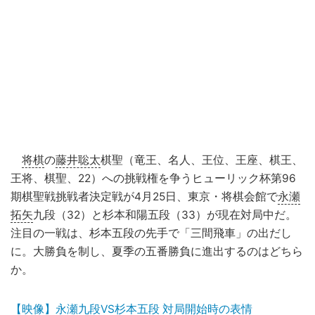
将棋
の
藤井聡太
棋聖（竜王、名人、王位、王座、棋王、
王将、棋聖、22）への挑戦権を争うヒューリック杯第96
期棋聖戦挑戦者決定戦が4月25日、東京・将棋会館で
永瀬
拓矢
九段（32）と杉本和陽五段（33）が現在対局中だ。
注目の一戦は、杉本五段の先手で「三間飛車」の出だし
に。大勝負を制し、夏季の五番勝負に進出するのはどちら
か。
【映像】永瀬九段VS杉本五段 対局開始時の表情