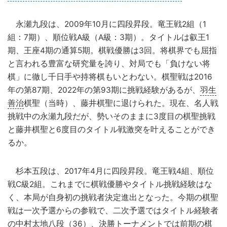
永瀬九段は、2009年10月に四段昇段。竜王戦2組（1
組：7期）、順位戦A級（A級：3期）。タイトルは叡王1
期、王座4期の通算5期。棋戦優勝は3回。将棋界でも屈指
と言われる豊富な研究量を誇り、対局でも「負けない将
棋」に徹し千日手や持将棋もいとわない。棋聖戦は2016
年の第87期、2022年の第93期に挑戦経験があるが、
羽生
善治
棋聖（当時）、藤井棋聖に退けられた。現在、名人戦
挑戦中の永瀬九段だが、勢いそのままに3度目の棋聖挑戦
と藤井棋聖と6度目のタイトル戦激突を叶えることができ
るか。
杉本五段は、2017年4月に四段昇段。竜王戦4組、順位
戦C級2組。これまでに棋戦優勝やタイトル挑戦経験はな
く、本局が自身初の挑戦者決定進出となった。今期の棋聖
戦は一次予選からの参戦で、二次予選ではタイトル経験者
の
中村太地
八段（36）、決勝トーナメントでは前期の棋