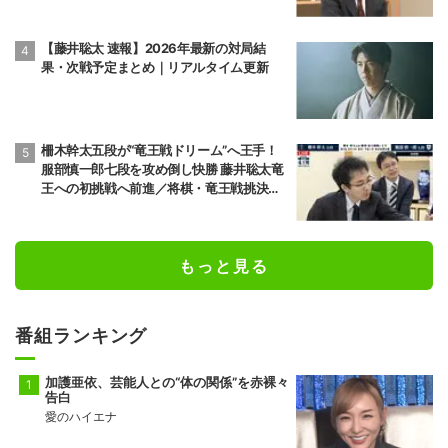
パの顔も
【藤井聡太 速報】2026年最新の対局結
果・次戦予定まとめ｜リアルタイム更新
柵木幹太五段が“竜王戦ドリーム”へ王手！
服部慎一郎七段を攻め倒し快勝 藤井聡太竜
王への初挑戦へ前進／将棋・竜王戦挑決第1
局
もっと見る
番組ランキング
加護亜依、芸能人との“体の関係”を赤裸々
告白
愛のハイエナ