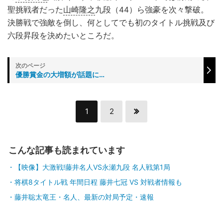
聖挑戦者だった
山崎隆之
九段（44）ら強豪を次々撃破。
決勝戦で強敵を倒し、何としてでも初のタイトル挑戦及び
六段昇段を決めたいところだ。
優勝賞金の大増額が話題に…
1
2
こんな記事も読まれています
【映像】大激戦!藤井名人VS永瀬九段 名人戦第1局
将棋8タイトル戦 年間日程 藤井七冠 VS 対戦者情報も
藤井聡太竜王・名人、最新の対局予定・速報