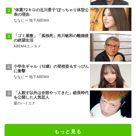
“体重72キロの北川景子”ぽっちゃり体型公
表の理由
ななにー 地下ABEMA
「ゴミ屋敷」「孤独死」布川敏和の離婚後
の絶望生活
ABEMAエンタメ
小学生ギャル（12歳）の登校姿＆すっぴん
に衝撃
ななにー 地下ABEMA
「人殺す以外は全部やってきた」総長時代
を公開した人気芸人
愛のハイエナ
もっと見る