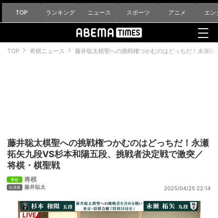
TOP
ランキング
ニュース
スポーツ
アニメ
エン
TOP
将棋ニュース
藤井聡太棋聖への挑戦権つかむのはどっちだ！永瀬拓
藤井聡太棋聖への挑戦権つかむのはどっちだ！永瀬
拓矢九段VS杉本和陽五段、挑戦者決定戦で激突／
将棋・棋聖戦
将棋
藤井聡太
2025/04/25 22:14