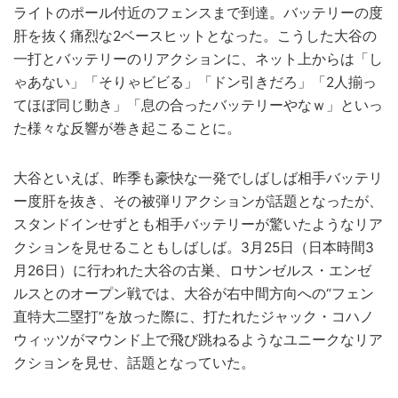
ライトのポール付近のフェンスまで到達。バッテリーの度
肝を抜く痛烈な2ベースヒットとなった。こうした大谷の
一打とバッテリーのリアクションに、ネット上からは「し
ゃあない」「そりゃビビる」「ドン引きだろ」「2人揃っ
てほぼ同じ動き」「息の合ったバッテリーやなｗ」といっ
た様々な反響が巻き起こることに。
大谷といえば、昨季も豪快な一発でしばしば相手バッテリ
ー度肝を抜き、その被弾リアクションが話題となったが、
スタンドインせずとも相手バッテリーが驚いたようなリア
クションを見せることもしばしば。3月25日（日本時間3
月26日）に行われた大谷の古巣、ロサンゼルス・エンゼ
ルスとのオープン戦では、大谷が右中間方向への“フェン
直特大二塁打”を放った際に、打たれたジャック・コハノ
ウィッツがマウンド上で飛び跳ねるようなユニークなリア
クションを見せ、話題となっていた。