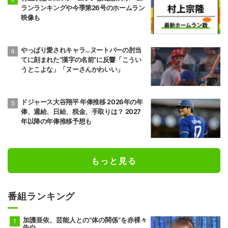
ランランキングや今季第26号のホームラン
映像も
やっぱり愛されキャラ…ヌートバーの肘当
てに刻まれた“漢字の名前”に反響「こうい
うとこよな」「ヌーさんかわいい」
ドジャース大谷翔平 年俸推移 2026年の年
俸、週給、日給、税金、手取りは？ 2027
年以降の年俸推移予想も
もっと見る
番組ランキング
加護亜依、芸能人との“体の関係”を赤裸々
告白