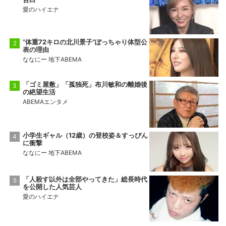
愛のハイエナ
“体重72キロの北川景子”ぽっちゃり体型公
表の理由
ななにー 地下ABEMA
「ゴミ屋敷」「孤独死」布川敏和の離婚後
の絶望生活
ABEMAエンタメ
小学生ギャル（12歳）の登校姿＆すっぴん
に衝撃
ななにー 地下ABEMA
「人殺す以外は全部やってきた」総長時代
を公開した人気芸人
愛のハイエナ