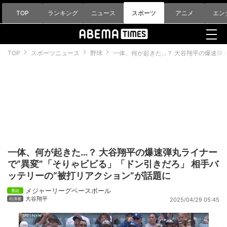
TOP
ランキング
ニュース
スポーツ
アニメ
エン
TOP
スポーツニュース
野球
一体、何が起きた…？ 大谷翔平の爆速弾
一体、何が起きた…？ 大谷翔平の爆速弾丸ライナー
で“異変”「そりゃビビる」「ドン引きだろ」 相手バ
ッテリーの“被打リアクション”が話題に
メジャーリーグベースボール
大谷翔平
2025/04/29 05:45