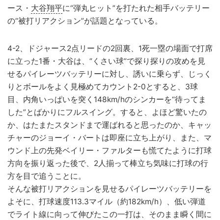
ース・
大谷翔平
に“弾丸ヒット”を打たれた相手バッテリー
の“被打リアクション”が話題となっている。
4-2、ドジャース2点リードの2回裏、1死一塁の場面で打席
に立った1番・大谷は、“くさい球”で探り探りの攻めを見
せるパイレーツバッテリーに対し、誘いに乗らず、じっく
りとボールをよく見極めてカウント2-0とすると、3球
目、内角いっぱいを突く148km/hのシンカーを“待ってま
した”とばかりにフルスイング。すると、よほど驚いたの
か、はたまたスタンドまで運ばれると思ったのか、キャッ
チャーのジョーイ・バートは即座に立ち上がり、また、マ
ウンド上の先発ベイリー・ファルターも慌てたように打球
方向を振り返った後で、2人揃って棒立ち気味に打球の行
方を目で追うことに。
そんな被打リアクションを見せるパイレーツバッテリーを
よそに、打球速度113.3マイル（約182km/h）、低い弾道
でライト線に向って伸びたこの一打は、そのまま瞬く間に