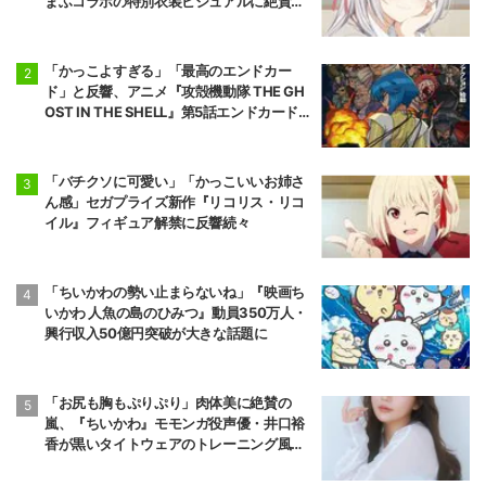
まふコラボの特別衣装ビジュアルに絶賛の
声
「かっこよすぎる」「最高のエンドカー
ド」と反響、アニメ『攻殻機動隊 THE GH
OST IN THE SHELL』第5話エンドカード公
開
「バチクソに可愛い」「かっこいいお姉さ
ん感」セガプライズ新作『リコリス・リコ
イル』フィギュア解禁に反響続々
「ちいかわの勢い止まらないね」『映画ち
いかわ 人魚の島のひみつ』動員350万人・
興行収入50億円突破が大きな話題に
「お尻も胸もぷりぷり」肉体美に絶賛の
嵐、『ちいかわ』モモンガ役声優・井口裕
香が黒いタイトウェアのトレーニング風景
公開