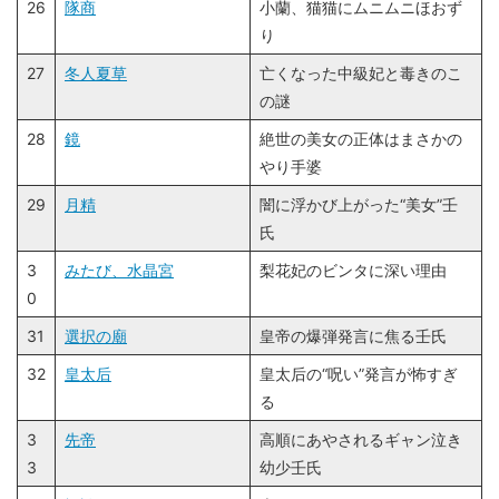
26
隊商
小蘭、猫猫にムニムニほおず
り
27
冬人夏草
亡くなった中級妃と毒きのこ
の謎
28
鏡
絶世の美女の正体はまさかの
やり手婆
29
月精
闇に浮かび上がった“美女”壬
氏
3
みたび、水晶宮
梨花妃のビンタに深い理由
0
31
選択の廟
皇帝の爆弾発言に焦る壬氏
32
皇太后
皇太后の“呪い”発言が怖すぎ
る
3
先帝
高順にあやされるギャン泣き
3
幼少壬氏