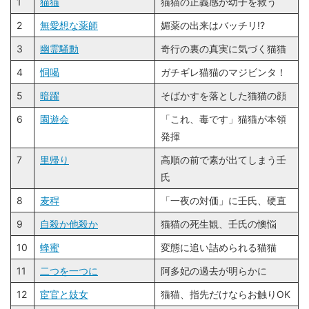
1
猫猫
猫猫の正義感が幼子を救う
2
無愛想な薬師
媚薬の出来はバッチリ!?
3
幽霊騒動
奇行の裏の真実に気づく猫猫
4
恫喝
ガチギレ猫猫のマジビンタ！
5
暗躍
そばかすを落とした猫猫の顔
6
園遊会
「これ、毒です」猫猫が本領
発揮
7
里帰り
高順の前で素が出てしまう壬
氏
8
麦稈
「一夜の対価」に壬氏、硬直
9
自殺か他殺か
猫猫の死生観、壬氏の懊悩
10
蜂蜜
変態に追い詰められる猫猫
11
二つを一つに
阿多妃の過去が明らかに
12
宦官と妓女
猫猫、指先だけならお触りOK