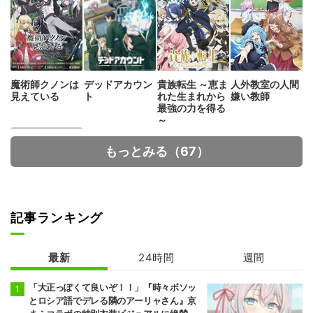
魔術師クノンは
デッドアカウン
貴族転生 ～恵ま
人外教室の人間
見えている
ト
れた生まれから
嫌い教師
最強の力を得る
～
もっとみる（67）
記事ランキング
超かぐや姫!
最新
24時間
週間
「大正っぽくて良いぞ！！」『時々ボソッ
とロシア語でデレる隣のアーリャさん』京