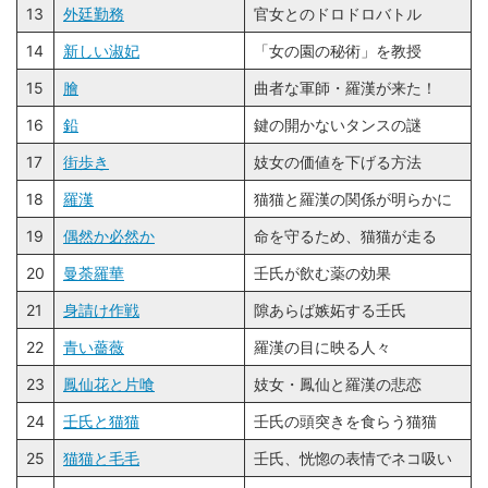
13
外廷勤務
官女とのドロドロバトル
14
新しい淑妃
「女の園の秘術」を教授
15
膾
曲者な軍師・羅漢が来た！
16
鉛
鍵の開かないタンスの謎
17
街歩き
妓女の価値を下げる方法
18
羅漢
猫猫と羅漢の関係が明らかに
19
偶然か必然か
命を守るため、猫猫が走る
20
曼荼羅華
壬氏が飲む薬の効果
21
身請け作戦
隙あらば嫉妬する壬氏
22
青い薔薇
羅漢の目に映る人々
23
鳳仙花と片喰
妓女・鳳仙と羅漢の悲恋
24
壬氏と猫猫
壬氏の頭突きを食らう猫猫
25
猫猫と毛毛
壬氏、恍惚の表情でネコ吸い