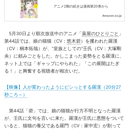
アニメ2期の続きは漫画第20巻から
Amazon.co.jp
5月30日より順次放送中のアニメ「
薬屋のひとりごと
」
第44話では、娘の猫猫（CV：
悠木碧
）を攫われた羅漢
（CV：桐本拓哉）が、“皇族としての”壬氏（CV：大塚剛
央）に頼みごとをした。かしこまった姿勢をとる羅漢に、
ネット上では「ギャップにやられた」「この展開はたぎ
る！」と興奮する視聴者が相次いだ。
【映像】人が変わったようにピシっとする羅漢（20分27
秒ころ～）
第44話「砦」では、娘の猫猫が行方不明となった羅漢
が、壬氏に文句を言いに来た。羅漢が壬氏に悪態をついて
いると、猫猫の養父である羅門（CV：家中宏）が割って