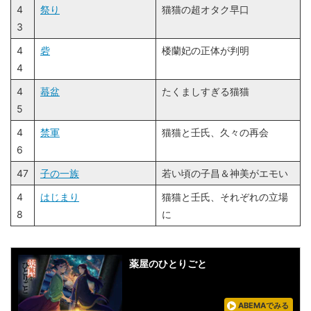
4
祭り
猫猫の超オタク早口
3
4
砦
楼蘭妃の正体が判明
4
4
蟇盆
たくましすぎる猫猫
5
4
禁軍
猫猫と壬氏、久々の再会
6
47
子の一族
若い頃の子昌＆神美がエモい
4
はじまり
猫猫と壬氏、それぞれの立場
8
に
薬屋のひとりごと
ABEMAでみる