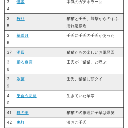
3
怪談
本気のガチホラー回
4
3
狩り
猫猫と壬氏、襲撃からのずぶ
5
濡れ急接近
3
華瑞月
壬氏に壬氏の壬氏があった
6
37
湯殿
猫猫たちの楽しいお風呂回
3
踊る幽霊
壬氏が「猫猫」と呼ぶ
8
3
氷菓
壬氏、猫猫に顎クイ
9
4
巣食う悪意
生きていた翠苓
0
41
狐の里
猫猫の名推理に子翠は爆笑
42
鬼灯
激おこ壬氏