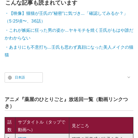
こんな記事も読まれています
【映像】猫猫が壬氏の“秘密”に気づき…「確認してみるか？」
（5:25頃〜、36話）
これが嫉妬に狂った男の姿か…ヤキモチを焼く壬氏がもはや誰だ
かわからない
あまりにも不意打ち…壬氏も思わず真顔になった美人メイクの猫
猫
日本語
アニメ『薬屋のひとりごと』放送回一覧（動画リンクつ
き）
話
サブタイトル（タップで
見どころ
数
動画へ）