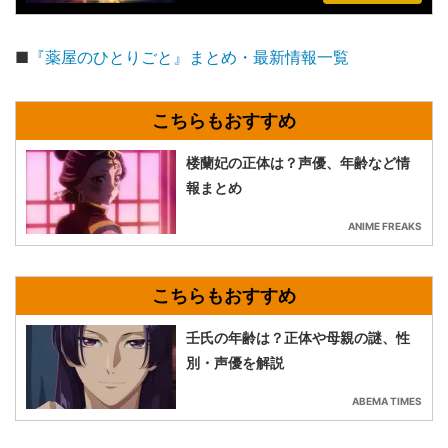
■
『薬屋のひとりごと』まとめ・最新情報一覧
楼蘭妃の正体は？声優、年齢など情
報まとめ
ANIME FREAKS
壬氏の年齢は？正体や母親の謎、性
別・声優を解説
ABEMA TIMES