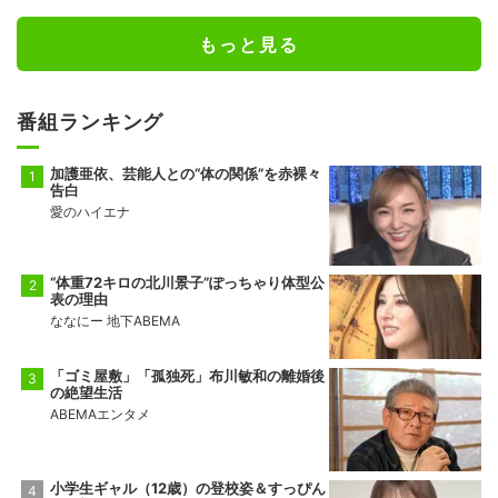
もっと見る
番組ランキング
加護亜依、芸能人との“体の関係”を赤裸々
告白
愛のハイエナ
“体重72キロの北川景子”ぽっちゃり体型公
表の理由
ななにー 地下ABEMA
「ゴミ屋敷」「孤独死」布川敏和の離婚後
の絶望生活
ABEMAエンタメ
小学生ギャル（12歳）の登校姿＆すっぴん