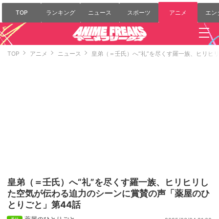
TOP
ランキング
ニュース
スポーツ
アニメ
エン
TOP
アニメ
ニュース
皇弟（＝壬氏）へ“礼”を尽くす羅一族、ヒリヒ
皇弟（＝壬氏）へ“礼”を尽くす羅一族、ヒリヒリし
た空気が伝わる迫力のシーンに賞賛の声「薬屋のひ
とりごと」第44話
薬屋のひとりごと