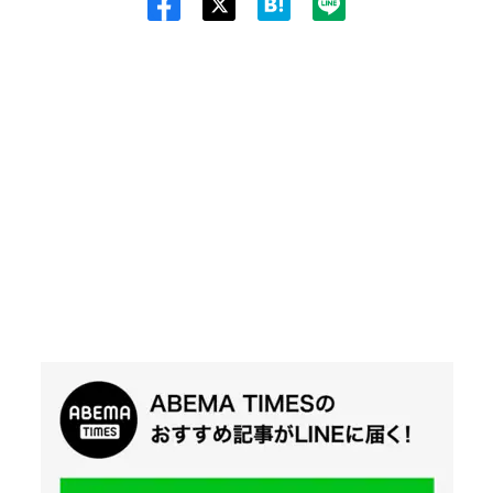
Twit
ter