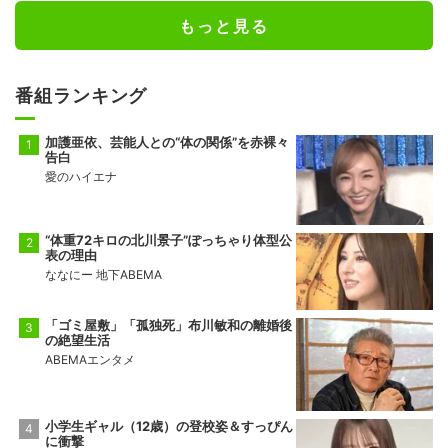
もっと見る
番組ランキング
加護亜依、芸能人との“体の関係”を赤裸々
告白
愛のハイエナ
“体重72キロの北川景子”ぽっちゃり体型公
表の理由
ななにー 地下ABEMA
「ゴミ屋敷」「孤独死」布川敏和の離婚後
の絶望生活
ABEMAエンタメ
小学生ギャル（12歳）の登校姿＆すっぴん
に衝撃