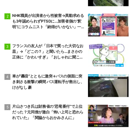
NHK職員が出演者から性被害→異動求める
も3年認められずPTSDに…加害者側の“釈
明”にコラムニスト「納得がいかない」一方
で組織体制の問題点も指摘
フランスの友人が「日本で買った大切なお
皿」→「どこの？」と聞いたら…まさかの
正体に「かわいすぎ」「おしゃれに聞こえ
る」
車が“轟音”とともに激突→バスの側面に突
き刺さる衝撃の瞬間 バス運転手が救出し、
けがなし 豪
片山さつき氏は財務省の“恐竜番付”で上位
だった？元同僚が激白「怖い上司と恐れら
れていた」「関脇からおかみさんに」