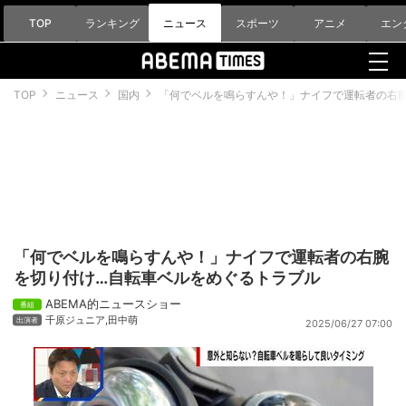
TOP
ランキング
ニュース
スポーツ
アニメ
エン
TOP
ニュース
国内
「何でベルを鳴らすんや！」ナイフで運転者の右
「何でベルを鳴らすんや！」ナイフで運転者の右腕
を切り付け…自転車ベルをめぐるトラブル
ABEMA的ニュースショー
千原ジュニア
,
田中萌
2025/06/27 07:00