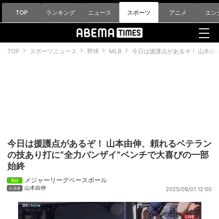
TOP
ランキング
ニュース
スポーツ
アニメ
エン
TOP
スポーツニュース
野球
MLB
今日は援護点があるぞ！ 山本由
今日は援護点があるぞ！ 山本由伸、頼れるベテラン
の技あり打に“全力バンザイ”ベンチで大喜びの一部
始終
メジャーリーグベースボール
山本由伸
2025/09/01 12:00