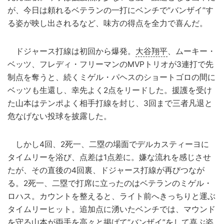
が、今日は頼れるベテランの一打にベンチで“バンザイ”す
る姿が映し出されるなど、味方の得点を全力で喜んだ。
ドジャース打線は初回から爆発。
大谷翔平
、ムーキー・
ベッツ、フレディ・フリーマンのMVPトリオが3連打で先
制点を奪うと、続くミゲル・パヘスのショートゴロの間に
ベッツも生還し、幸先よく2点をリードした。援護を受け
た山本はテンポよく相手打線を封じ、3回まで三者凡退と
危なげない投球を披露した。
しかし4回、2死一、二塁の場面でデルカスティーヨに
タイムリーを浴び、点差は1点差に。嫌な流れを感じさせ
たが、その直後の4回裏、ドジャース打線が再びつなが
る。2死一、二塁で打席に立ったのはベテランのミゲル・
ロハス。カウントを整えると、ライト前へきっちりと運ぶ
タイムリーヒット。追加点に湧いたベンチでは、マウンド
を守る山本が両手を高々と掲げて“バンザイ”をして喜ぶ姿