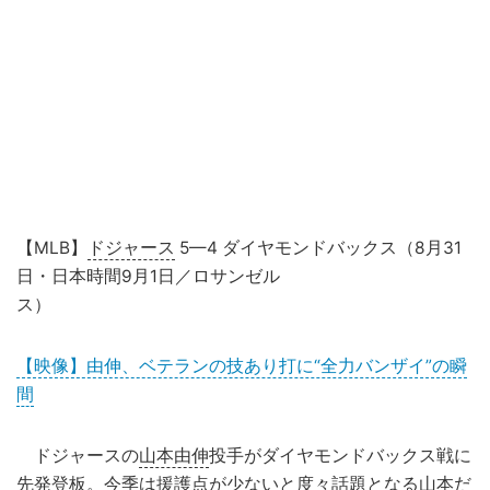
【MLB】
ドジャース
5—4 ダイヤモンドバックス（8月31
日・日本時間9月1日／ロサンゼル
ス）
【映像】由伸、ベテランの技あり打に“全力バンザイ”の瞬
間
ドジャースの
山本由伸
投手がダイヤモンドバックス戦に
先発登板。今季は援護点が少ないと度々話題となる山本だ