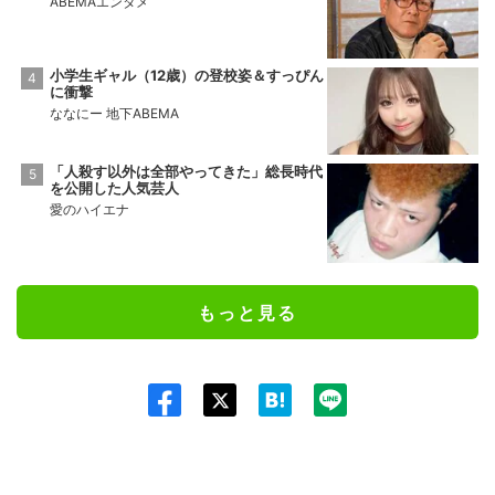
ABEMAエンタメ
小学生ギャル（12歳）の登校姿＆すっぴん
に衝撃
ななにー 地下ABEMA
「人殺す以外は全部やってきた」総長時代
を公開した人気芸人
愛のハイエナ
もっと見る
Twit
ter