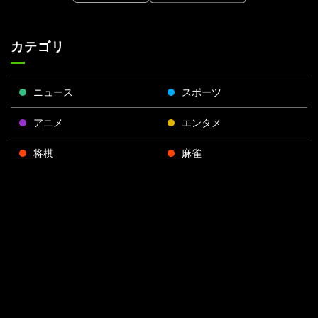
カテゴリ
ニュース
スポーツ
アニメ
エンタメ
将棋
麻雀
ポーカー
Face
Twitt
Yout
Insta
運営会社
boo
er
ube
gra
k
m
プライバシーポリシー