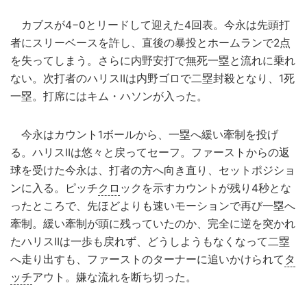
カブスが4−0とリードして迎えた4回表。今永は先頭打
者にスリーベースを許し、直後の暴投とホームランで2点
を失ってしまう。さらに内野安打で無死一塁と流れに乗れ
ない。次打者のハリスⅡは内野ゴロで二塁封殺となり、1死
一塁。打席にはキム・ハソンが入った。
今永はカウント1ボールから、一塁へ緩い牽制を投げ
る。ハリスⅡは悠々と戻ってセーフ。ファーストからの返
球を受けた今永は、打者の方へ向き直り、セットポジショ
ンに入る。ピッチ
クロ
ックを示すカウントが残り4秒とな
ったところで、先ほどよりも速いモーションで再び一塁へ
牽制。緩い牽制が頭に残っていたのか、完全に逆を突かれ
たハリスⅡは一歩も戻れず、どうしようもなくなって二塁
へ走り出すも、ファーストのターナーに追いかけられて
タ
ッチ
アウト。嫌な流れを断ち切った。