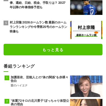
俸、週給、日給、税金、手取りは？ 2027
年以降の年俸推移予想も
村上宗隆 2026ホームラン数 最新のホーム
ランランキングや今季第25号のホームラン
映像も
もっと見る
番組ランキング
加護亜依、芸能人との“体の関係”を赤裸々
告白
愛のハイエナ
“体重72キロの北川景子”ぽっちゃり体型公
表の理由