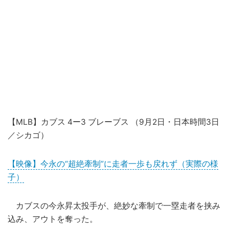
【MLB】カブス 4ー3 ブレーブス （9月2日・日本時間3日
／シカゴ）
【映像】今永の“超絶牽制”に走者一歩も戻れず（実際の様
子）
カブスの今永昇太投手が、絶妙な牽制で一塁走者を挟み
込み、アウトを奪った。