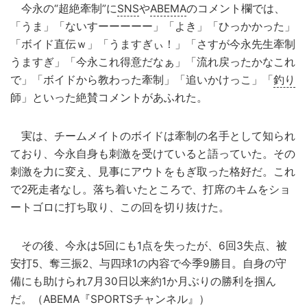
今永の“超絶牽制”に
SNS
や
ABEMA
のコメント欄では、
「うま」「ないすーーーーー」「よき」「ひっかかった」
「ボイド直伝ｗ」「うますぎぃ！」「さすが今永先生牽制
うますぎ」「今永これ得意だなぁ」「流れ戻ったかなこれ
で」「ボイドから教わった牽制」「追いかけっこ」「
釣り
師」といった絶賛コメントがあふれた。
実は、チームメイトのボイドは牽制の名手として知られ
ており、今永自身も刺激を受けていると語っていた。その
刺激を力に変え、見事にアウトをもぎ取った格好だ。これ
で2死走者なし。落ち着いたところで、打席のキムをショ
ートゴロに打ち取り、この回を切り抜けた。
その後、今永は5回にも1点を失ったが、6回3失点、被
安打5、奪三振2、与四球1の内容で今季9勝目。自身の守
備にも助けられ7月30日以来約1か月ぶりの勝利を掴ん
だ。（ABEMA『SPORTSチャンネル』）