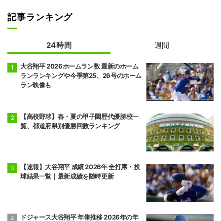
記事ランキング
24時間
週間
大谷翔平 2026ホームラン数 最新のホーム
ランランキングや今季第25、26号のホーム
ラン映像も
【高校野球】春・夏の甲子園歴代優勝校一
覧、都道府県別優勝回数ランキング
【速報】大谷翔平 成績 2026年 全打席・投
球結果一覧｜最新成績を随時更新
ドジャース大谷翔平 年俸推移 2026年の年