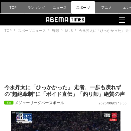
TOP
ランキング
ニュース
スポーツ
アニメ
エン
TOP
スポーツニュース
野球
MLB
今永昇太に「ひっかかった」 走
今永昇太に「ひっかかった」 走者、一歩も戻れず
の“超絶牽制”に「ボイド直伝」「釣り師」絶賛の声
メジャーリーグベースボール
2025/09/03 13:50