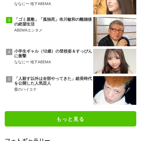
ななにー 地下ABEMA
「ゴミ屋敷」「孤独死」布川敏和の離婚後
の絶望生活
ABEMAエンタメ
小学生ギャル（12歳）の登校姿＆すっぴん
に衝撃
ななにー 地下ABEMA
「人殺す以外は全部やってきた」総長時代
を公開した人気芸人
愛のハイエナ
もっと見る
フォトギャラリー