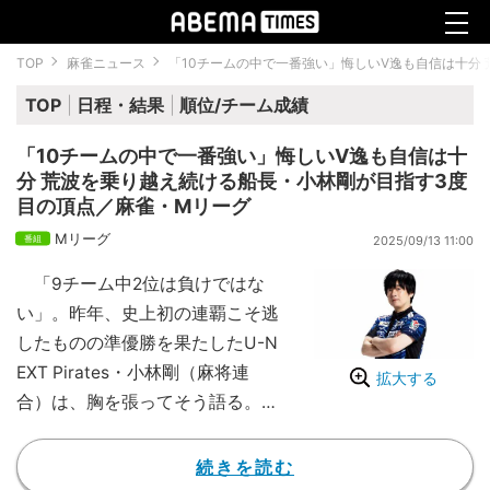
TOP
麻雀ニュース
「10チームの中で一番強い」悔しいV逸も自信は十分
TOP
日程・結果
順位/チーム成績
「10チームの中で一番強い」悔しいV逸も自信は十
分 荒波を乗り越え続ける船長・小林剛が目指す3度
目の頂点／麻雀・Mリーグ
Mリーグ
2025/09/13 11:00
「9チーム中2位は負けではな
い」。昨年、史上初の連覇こそ逃
したものの準優勝を果たしたU-N
EXT Pirates・小林剛（麻将連
拡大する
合）は、胸を張ってそう語る。
「10チームで一番強い」と断言で
きるのは、揺るぎない経験と確か
続きを読む