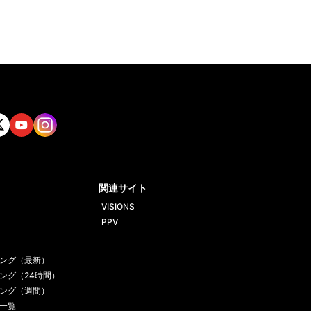
tt
Yout
Insta
ube
gram
関連サイト
VISIONS
PPV
ング（最新）
ング（24時間）
ング（週間）
一覧