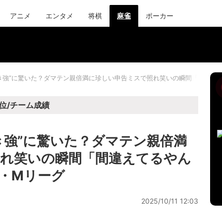
アニメ
エンタメ
将棋
麻雀
ポーカー
き強”に驚いた？ダマテン親倍満に珍しい申告ミスで照れ笑いの瞬間「間違え
位/チーム成績
き強”に驚いた？ダマテン親倍満
れ笑いの瞬間「間違えてるやん
・Mリーグ
2025/10/11 12:03