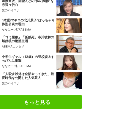
加護亜依、芸能人との“体の関係”を
赤裸々告白
愛のハイエナ
“体重72キロの北川景子”ぽっちゃり
体型公表の理由
ななにー 地下ABEMA
「ゴミ屋敷」「孤独死」布川敏和の
離婚後の絶望生活
ABEMAエンタメ
小学生ギャル（12歳）の登校姿＆す
っぴんに衝撃
ななにー 地下ABEMA
「人殺す以外は全部やってきた」総
長時代を公開した人気芸人
愛のハイエナ
もっと見る