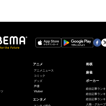
Face
Twi
book
er
アニメ
将棋
アニメニュース
麻雀
コミック
ポーカー
グッズ
声優
総合記事ランキ
ーツ
Vtuber
総合記事ランキ
エンタメ
総合記事ランキ
人物・グループ
エンタメ総合