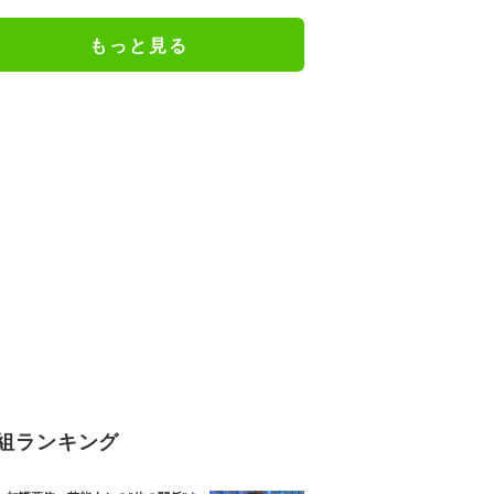
ん！」／麻雀・Mトーナメント
もっと見る
組ランキング