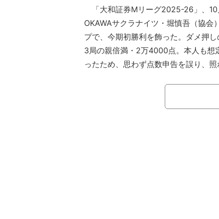
「大和証券Mリーグ2025-26」、10
OKAWAサクラナイツ・堀慎吾（協会）
プで、今期初勝利を飾った。ダメ押し
3局の親倍満・2万4000点。本人も
ったため、思わず点数申告を誤り、照
が誕生した。
南3局、親番の堀は4万4700点持ち
た。2着目はラス親が控えるEX風林火
盟）。昨シーズンまでチームメイト同
なる対決だったが、この局では堀のセ
烈すぎる一撃が決まった。