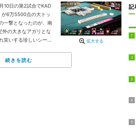
月10日の第2試合でKAD
記
が6万5500点の大トッ
の一撃となったのが、南
想定外の大きなアガリとな
れ笑いする珍しいシーン
拡大する
のトップ目に立ってい
続きを読む
山・内川幸太郎（連
士という、ファンも熱く
ンスと運が噛み合い、強