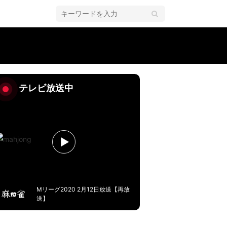
てるやんｗ」「珍しい」／麻雀・Mリーグ
テレビ放送中
Mリーグ2020 2月12日放送【再放
送】