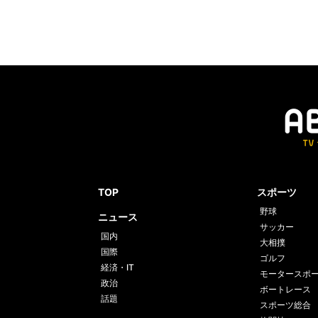
TOP
スポーツ
野球
ニュース
サッカー
国内
大相撲
国際
ゴルフ
経済・IT
モータースポ
政治
ボートレース
話題
スポーツ総合