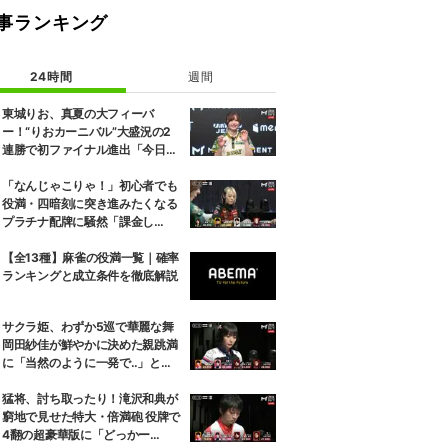
事ランキング
24時間
週間
東城りお、真夏の大フィーバ
ー！“りおカーニバル”大盛況の2
連勝で初ファイナル進出「今日を
再現できるように」2位通過は瀬
戸熊直樹／麻雀・Mトーナメント
「なんじゃこりゃ！」初心者でも
役満・四暗刻に突き進みたくなる
プラチナ配牌に騒然「課金し
た？」／麻雀・Mトーナメント
【全13種】麻雀の役満一覧｜確率
ランキングと成立条件を徹底解説
サクラ姫、わずか5巡で華麗な舞
岡田紗佳が鮮やかに決めた親跳満
に「当然のように一発で‥」と驚
き／麻雀・Mトーナメント
猛将、討ち取ったり！滝沢和典が
窮地で見せた特大・倍満砲 役牌で
4翻の超豪華版に「どっかー