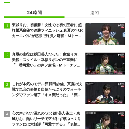
24時間
週間
東城りお、初優勝！女性では初の王者に 超
打撃系麻雀で連勝フィニッシュ 真夏の“りお
カーニバル”が感涙で終演／麻雀・Mトーナ
メント
真夏の主役は秋田美人だった！東城りお、
美貌・スタイル・幸福リボンの三重奏に
「一番可愛い」の声／麻雀・Mトーナメン
ト
これが本気のモデル顔 岡田紗佳、真夏の決
戦で気合の表情＆自信たっぷりのウォーキ
ングでファン魅了「キメ顔だった」「顔小
さすぎやろww」／麻雀・Mトーナメント
心の声がだだ漏れの“ぷく顔”美人雀士・東
城りお、熱いリーチでアガれず頬ぷっくり
ファンには大好評「可愛すぎる」「表情管