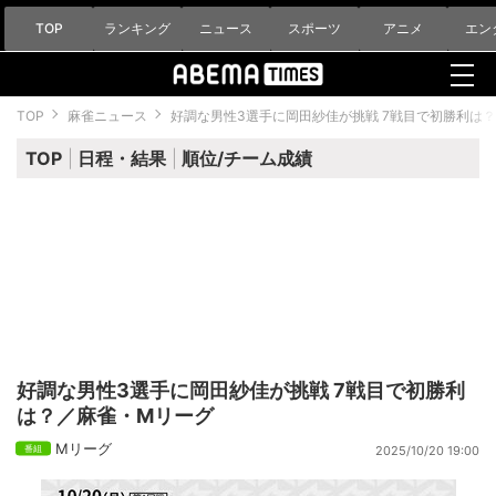
TOP
ランキング
ニュース
スポーツ
アニメ
エン
TOP
麻雀ニュース
好調な男性3選手に岡田紗佳が挑戦 7戦目で初勝利は
TOP
日程・結果
順位/チーム成績
好調な男性3選手に岡田紗佳が挑戦 7戦目で初勝利
は？／麻雀・Mリーグ
Mリーグ
2025/10/20 19:00