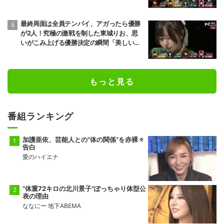
理も怠らない」／麻雀・Mトーナメント
最終局面は全員テンパイ、アガったら優勝
が2人！究極の激戦を制した東城りお、思
いがこみ上げる優勝決定の瞬間「美しい結
末だった」「完全勝利！」／麻雀・Mトー
ナメント
もっと見る
番組ランキング
加護亜依、芸能人との“体の関係”を赤裸々
告白
愛のハイエナ
“体重72キロの北川景子”ぽっちゃり体型公
表の理由
ななにー 地下ABEMA