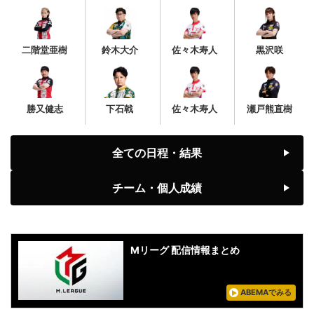
二階堂亜樹
鈴木大介
佐々木寿人
黒沢咲
勝又健志
下石戟
佐々木寿人
瀬戸熊直樹
全ての日程・結果
チーム・個人成績
Mリーグ 配信情報まとめ
ABEMAでみる