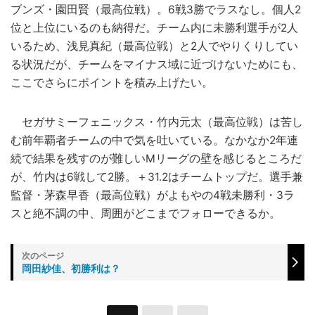
ブンズ・園田賢（最高位戦）。6戦3勝でラスなし。個人2
位と上位にいるのも納得だ。チーム内に未勝利選手が2人
いるため、浅見真紀（最高位戦）と2人でやりくりしてい
る状況だが、チームをマイナス域に近づけないためにも、
ここでさらにポイントを積み上げたい。
セガサミーフェニックス・竹内元太（最高位戦）は苦し
む前年覇者チームの中で気を吐いている。なかなか2年連
続で結果を残すのが難しいMリーグの壁を感じるところだ
が、竹内は6戦して2勝。＋31.2はチームトップだ。選手兼
監督・茅森早香（最高位戦）がよもやの4戦未勝利・3ラ
スと絶不調の中、周囲がどこまでフォローできるか。
岡田紗佳、初勝利は？