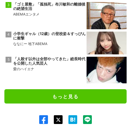
「ゴミ屋敷」「孤独死」布川敏和の離婚後
の絶望生活
ABEMAエンタメ
小学生ギャル（12歳）の登校姿＆すっぴん
に衝撃
ななにー 地下ABEMA
「人殺す以外は全部やってきた」総長時代
を公開した人気芸人
愛のハイエナ
もっと見る
Twit