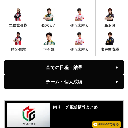
二階堂亜樹
鈴木大介
佐々木寿人
黒沢咲
勝又健志
下石戟
佐々木寿人
瀬戸熊直樹
全ての日程・結果
チーム・個人成績
Mリーグ 配信情報まとめ
ABEMAでみる