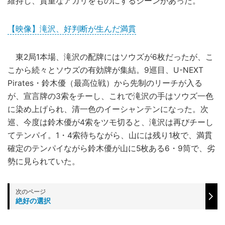
維持し、貴重なアガリをものにするシーンがあった。
【映像】滝沢、好判断が生んだ満貫
東2局1本場、滝沢の配牌にはソウズが6枚だったが、こ
こから続々とソウズの有効牌が集結。9巡目、U-NEXT
Pirates・鈴木優（最高位戦）から先制のリーチが入る
が、宣言牌の3索をチーし、これで滝沢の手はソウズ一色
に染め上げられ、清一色のイーシャンテンになった。次
巡、今度は鈴木優が4索をツモ切ると、滝沢は再びチーし
てテンパイ。1・4索待ちながら、山には残り1枚で、満貫
確定のテンパイながら鈴木優が山に5枚ある6・9筒で、劣
勢に見られていた。
絶好の選択