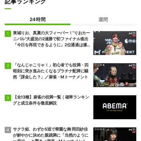
記事ランキング
24時間
週間
東城りお、真夏の大フィーバー！“りおカー
ニバル”大盛況の2連勝で初ファイナル進出
「今日を再現できるように」2位通過は瀬
戸熊直樹／麻雀・Mトーナメント
「なんじゃこりゃ！」初心者でも役満・四
暗刻に突き進みたくなるプラチナ配牌に騒
然「課金した？」／麻雀・Mトーナメント
【全13種】麻雀の役満一覧｜確率ランキン
グと成立条件を徹底解説
サクラ姫、わずか5巡で華麗な舞 岡田紗佳
が鮮やかに決めた親跳満に「当然のように