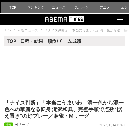
TOP
ランキング
ニュース
スポーツ
アニメ
エン
TOP
麻雀ニュース
「ナイス判断」「本当にうまいわ」清一色から混一色へ
TOP
日程・結果
順位/チーム成績
「ナイス判断」「本当にうまいわ」清一色から混一
色への華麗なる転身 滝沢和典、完璧手順で点数“据
え置き”の好プレー／麻雀・Mリーグ
Mリーグ
2025/11/14 11:40