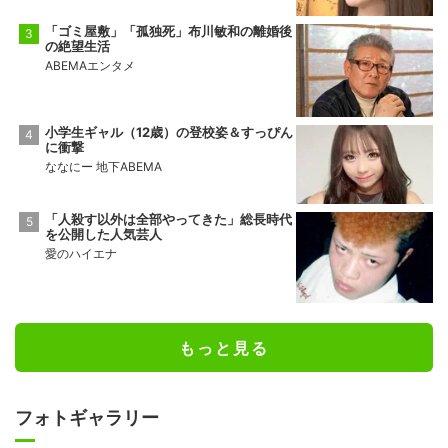
「ゴミ屋敷」「孤独死」布川敏和の離婚後
の絶望生活
ABEMAエンタメ
小学生ギャル（12歳）の登校姿＆すっぴん
に衝撃
ななにー 地下ABEMA
「人殺す以外は全部やってきた」総長時代
を公開した人気芸人
愛のハイエナ
もっと見る
フォトギャラリー