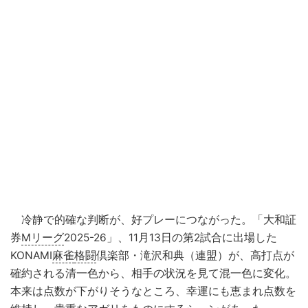
冷静で的確な判断が、好プレーにつながった。「大和証
券
Mリーグ
2025-26」、11月13日の第2試合に出場した
KONAMI
麻雀
格闘
倶楽部・滝沢和典（連盟）が、高打点が
確約される清一色から、相手の状況を見て混一色に変化。
本来は点数が下がりそうなところ、幸運にも恵まれ点数を