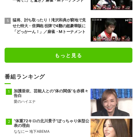
一発で‥」と驚き／麻雀・Mトーナメント
猛将、討ち取ったり！滝沢和典が窮地で見
せた特大・倍満砲 役牌で4翻の超豪華版に
「どっかーん！」／麻雀・Mトーナメント
もっと見る
番組ランキング
加護亜依、芸能人との“体の関係”を赤裸々
告白
愛のハイエナ
“体重72キロの北川景子”ぽっちゃり体型公
表の理由
ななにー 地下ABEMA