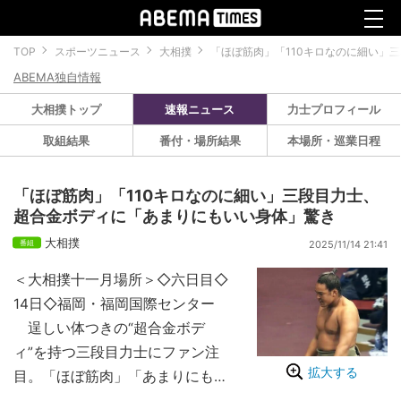
TOP
スポーツニュース
大相撲
「ほぼ筋肉」「110キロなのに細い」
ABEMA独自情報
大相撲トップ
速報ニュース
力士プロフィール
取組結果
番付・場所結果
本場所・巡業日程
「ほぼ筋肉」「110キロなのに細い」三段目力士、
超合金ボディに「あまりにもいい身体」驚き
大相撲
2025/11/14 21:41
＜大相撲十一月場所＞◇六日目◇
14日◇福岡・福岡国際センター
逞しい体つきの“超合金ボデ
ィ”を持つ三段目力士にファン注
拡大する
目。「ほぼ筋肉」「あまりにもい
い身体」「110キロなのに細い」