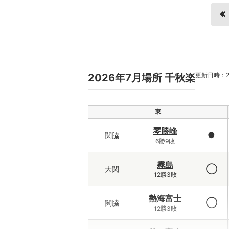
更新日時：202
2026年7月場所 千秋楽
東
琴勝峰
●
関脇
6勝9敗
霧島
◯
大関
12勝3敗
熱海富士
◯
関脇
12勝3敗