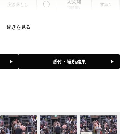
大栄翔
◯
突き落とし
前頭4
10勝5敗
王鵬
●
寄り倒し
小結
続きを見る
2勝13敗
藤青雲
●
寄り切り
前頭6
7勝8敗
隆の勝
番付・場所結果
●
引っ掛け
前頭1
6勝9敗
平戸海
●
押し出し
前頭3
4勝11敗
一山本
◯
突き出し
前頭4
6勝9敗
阿炎
◯
突き出し
前頭12
7勝8敗