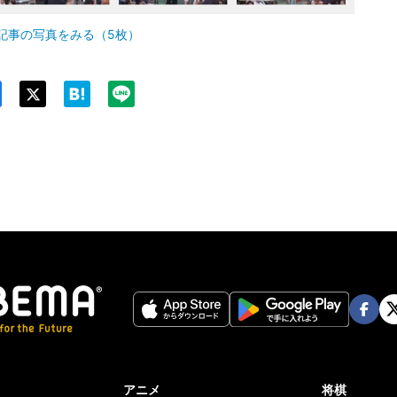
欧勝馬
◯
押し出し
前頭5
記事の写真をみる（5枚）
7勝8敗
大青山
●
寄り切り
前頭16
6勝9敗
Twit
尊富士
●
ter
押し出し
前頭13
10勝5敗
高安
◯
押し出し
前頭7
11勝4敗
朝白龍
◯
寄り切り
前頭12
7勝8敗
狼雅
◯
寄り倒し
前頭8
9勝6敗
Face
Twi
朝紅龍
book
er
◯
送り出し
前頭16
9勝6敗
アニメ
将棋