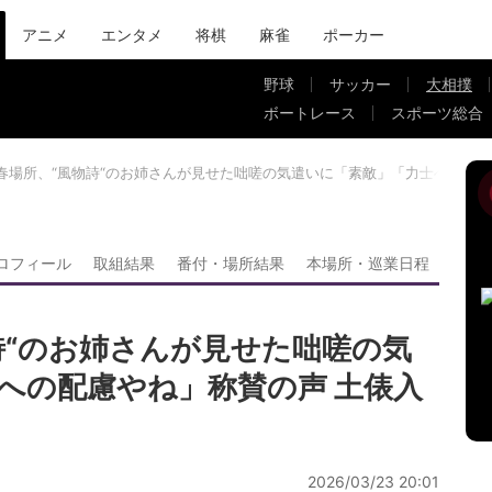
アニメ
エンタメ
将棋
麻雀
ポーカー
野球
サッカー
大相撲
ボートレース
スポーツ総合
春場所、“風物詩“のお姉さんが見せた咄嗟の気遣いに「素敵」「力士への配慮
ロフィール
取組結果
番付・場所結果
本場所・巡業日程
詩“のお姉さんが見せた咄嗟の気
への配慮やね」称賛の声 土俵入
2026/03/23 20:01