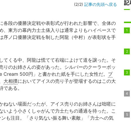
記
(2/2)
記事の先頭へ戻る
に各段の優勝決定戦や表彰式が行われた影響で、全体の
め、東方の幕内力士土俵入りは通常よりもハイペースで
は序ノ口優勝決定戦を制した阿龍（中村）が表彰状を手
してくる中、阿龍は慌てて右端によけて道を譲った。そ
売りのお姉さんの姿があった。シルバーのクーラーボッ
 Cream 500円」と書かれた紙を手にした女性だ。
プ
、
大相撲
においてアイスの売り子が登場するのはこの大
詩である。
かねない場面だったが、アイス売りのお姉さんは咄嗟に
ないよう小さくしゃがんで力士たちの通過を待った。こ
ァンも注目。「さり気ない振る舞い素敵」「力士への気