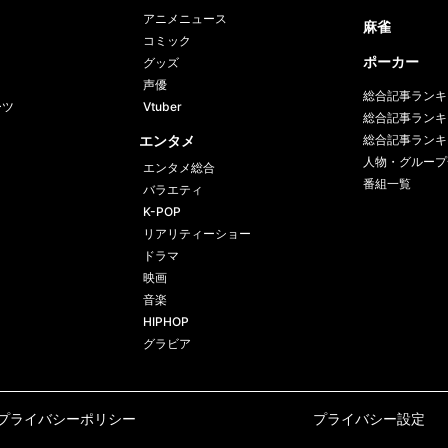
アニメニュース
麻雀
千代翔馬
●
コミック
押し出し
前頭10
5勝10敗
ポーカー
グッズ
声優
総合記事ランキ
御嶽海
●
ーツ
Vtuber
寄り切り
前頭11
総合記事ランキ
2勝13敗
エンタメ
総合記事ランキ
人物・グループ
一意
エンタメ総合
◯
押し出し
前頭15
番組一覧
5勝10敗
バラエティ
K-POP
リアリティーショー
ドラマ
映画
音楽
HIPHOP
グラビア
プライバシーポリシー
プライバシー設定