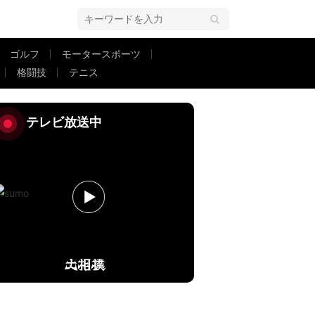
ゴルフ
モータースポーツ
格闘技
テニス
やね」称賛の声 土俵入りで思わぬ一幕
2ページ目
テレビ放送中