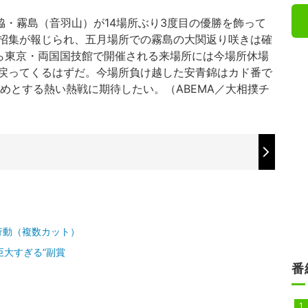
脇・霧島（音羽山）が14場所ぶり3度目の優勝を飾って
招集が報じられ、五月場所での霧島の大関返り咲きは確
から東京・両国国技館で開催される来場所には今場所休場
戻ってくるはずだ。今場所負け越した安青錦はカド番で
めとする熱い熱戦に期待したい。（ABEMA／大相撲チ
行動（複数カット）
巨大すぎる”副賞
番