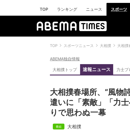
TOP
ランキング
ニュース
スポーツ
TOP
スポーツニュース
大相撲
大相撲
ABEMA独自情報
速報ニュース
大相撲トップ
力士プ
大相撲春場所、“風物
遣いに「素敵」「力士
りで思わぬ一幕
大相撲