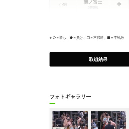
義ノ富士
●
小結
6勝9敗
伯乃富士
◯
前頭3
9勝6敗
※ ○＝勝ち、●＝負け、□＝不戦勝、■＝不戦敗
藤ノ川
◯
前頭1
8勝7敗
美ノ海
取組結果
◯
前頭2
7勝8敗
豪ノ山
◯
前頭2
7勝8敗
フォトギャラリー
翔猿
●
前頭9
5勝10敗
宇良
●
前頭5
5勝10敗