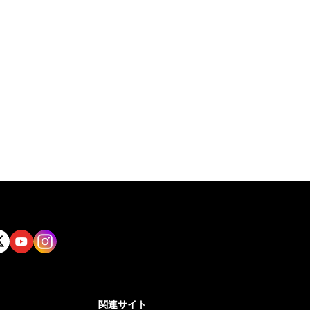
tt
Yout
Insta
ube
gram
関連サイト