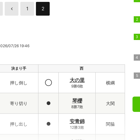
1
2
6/07/26 19:46
決まり手
西
大の里
◯
押し倒し
横綱
9勝6敗
琴櫻
●
寄り切り
大関
8勝7敗
安青錦
●
押し出し
関脇
12勝3敗