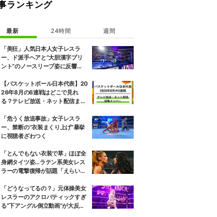
事ランキング
最新
24時間
週間
「美狂」人気日本人女子レスラ
ー、ド派手ヘアと“大胆漢字プリ
ント”のノースリーブ姿に反響
「えらいカジュアルやな」
【バスケットボール日本代表】20
26年8月の6連戦はどこで見れ
る？テレビ放送・ネット配信まと
め 招集メンバーも解説
「危うく放送事故」女子レスラ
ー、禁断の“衣装まくり上げ”暴挙
に視聴者ざわつく
「とんでもない衣装で草」ほぼ全
身網タイツ姿…ラテン系美女レス
ラーの電撃復帰が話題「えらいセ
クシー」
「どうなってるの？」元体操美女
レスラーのアクロバティックすぎ
る“下アングル倒立動画”が大反響
「空を飛んでいるみたい」