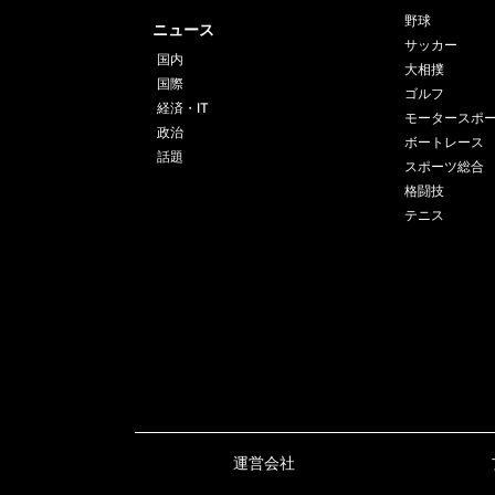
野球
ニュース
錦富士
◯
サッカー
前頭13
10勝5敗
国内
大相撲
国際
ゴルフ
金峰山
経済・IT
◯
モータースポ
前頭14
9勝6敗
政治
ボートレース
話題
スポーツ総合
佐田の海
●
格闘技
十両2
5勝10敗
テニス
運営会社