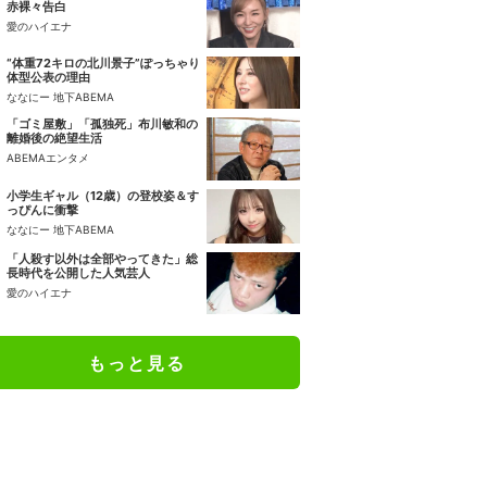
赤裸々告白
愛のハイエナ
“体重72キロの北川景子”ぽっちゃり
体型公表の理由
ななにー 地下ABEMA
「ゴミ屋敷」「孤独死」布川敏和の
離婚後の絶望生活
ABEMAエンタメ
小学生ギャル（12歳）の登校姿＆す
っぴんに衝撃
ななにー 地下ABEMA
「人殺す以外は全部やってきた」総
長時代を公開した人気芸人
愛のハイエナ
もっと見る