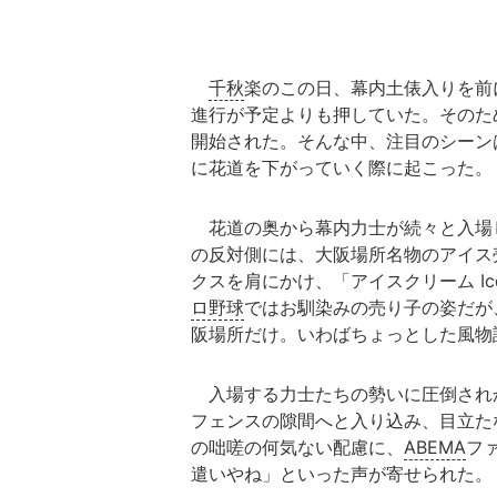
千秋
楽のこの日、幕内土俵入りを前
進行が予定よりも押していた。そのた
開始された。そんな中、注目のシーン
に花道を下がっていく際に起こった。
花道の奥から幕内力士が続々と入場
の反対側には、大阪場所名物のアイス
クスを肩にかけ、「アイスクリーム Ice
ロ野球
ではお馴染みの売り子の姿だが
阪場所だけ。いわばちょっとした風物
入場する力士たちの勢いに圧倒され
フェンスの隙間へと入り込み、目立た
の咄嗟の何気ない配慮に、
ABEMA
フ
遣いやね」といった声が寄せられた。