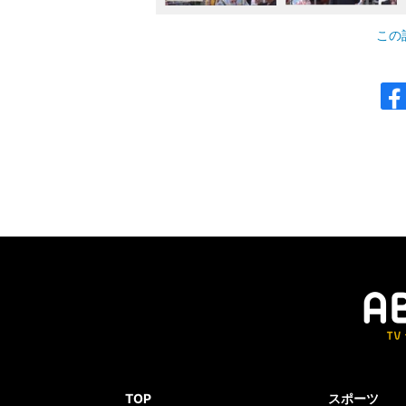
阿武剋
●
前頭15
この
4勝11敗
正代
◯
前頭6
5勝10敗
琴栄峰
◯
前頭7
11勝4敗
朝乃山
●
前頭10
9勝6敗
若元春
●
前頭8
6勝9敗
獅司
●
前頭14
10勝5敗
藤凌駕
●
前頭9
10勝5敗
TOP
スポーツ