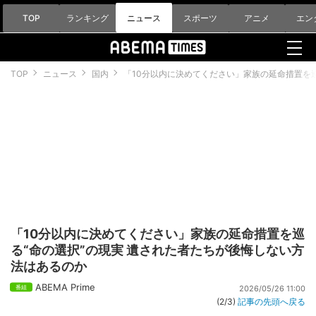
TOP
ランキング
ニュース
スポーツ
アニメ
エン
TOP
ニュース
国内
「10分以内に決めてください」家族の延命措置を
「10分以内に決めてください」家族の延命措置を巡
る“命の選択”の現実 遺された者たちが後悔しない方
法はあるのか
ABEMA Prime
2026/05/26 11:00
(2/3)
記事の先頭へ戻る