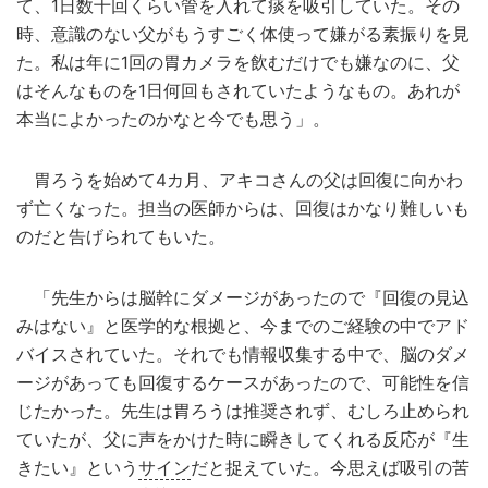
て、1日数十回くらい管を入れて痰を吸引していた。その
時、意識のない父がもうすごく体使って嫌がる素振りを見
た。私は年に1回の胃カメラを飲むだけでも嫌なのに、父
はそんなものを1日何回もされていたようなもの。あれが
本当によかったのかなと今でも思う」。
胃ろうを始めて4カ月、アキコさんの父は回復に向かわ
ず亡くなった。担当の医師からは、回復はかなり難しいも
のだと告げられてもいた。
「先生からは脳幹にダメージがあったので『回復の見込
みはない』と医学的な根拠と、今までのご経験の中でアド
バイスされていた。それでも情報収集する中で、脳のダメ
ージがあっても回復するケースがあったので、可能性を信
じたかった。先生は胃ろうは推奨されず、むしろ止められ
ていたが、父に声をかけた時に瞬きしてくれる反応が『生
きたい』という
サイン
だと捉えていた。今思えば吸引の苦