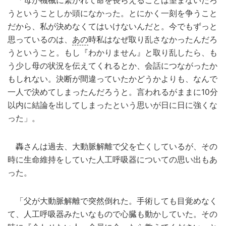
「母が機械に繋がれて命を長らえることは望まないだろ
うということしか頭になかった。とにかく一刻を争うこと
だから、私が決めなくてはいけないんだと。今でもずっと
思っているのは、
あの
時私はなぜ取り乱さなかったんだろ
うということ。もし『わかりません』と取り乱したら、も
う少し母の状況を伝えてくれるとか、会話につながったか
もしれない。決断が間違っていたかどうかよりも、なんで
一人で決めてしまったんだろうと。言われるがままに10分
以内に結論を出してしまったという思いが日に日に強くな
った」。
轟さんは過去、大動脈解離で父を亡くしているが、その
時に生命維持をしていた人工呼吸器についての思い出もあ
った。
「父が大動脈解離で突然倒れた。手術しても目覚めなく
て、人工呼吸器みたいなもので心臓も動かしていた。その