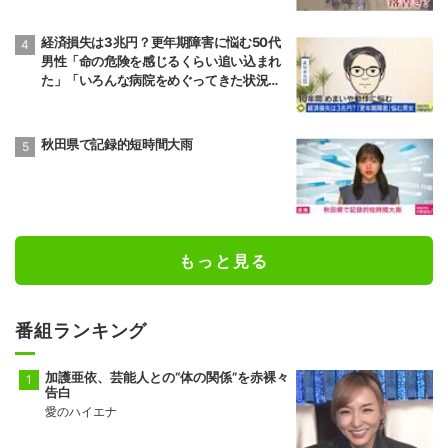
経済損失は3兆円？更年期障害に悩む50代
男性「命の危険を感じるくらい追い込まれ
た」「いろんな病院をめぐってきた状況が1
0年続いた」“ゆらぎ世代”の本音と社会の支
え方
秋田県で記録的短時間大雨
もっと見る
番組ランキング
加護亜依、芸能人との“体の関係”を赤裸々
告白
愛のハイエナ