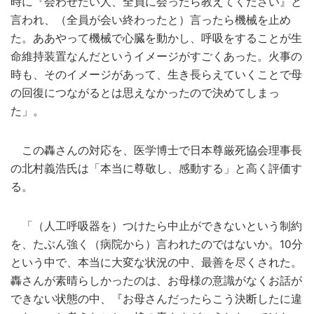
時に『会わせたい人、全員に会ったら教えてください』と
言われ、（全員が会い終わったと）言ったら機械を止め
た。ああやって機械で心臓を動かし、呼吸をすることが生
命維持装置なんだというイメージがすごくあった。火事の
時も、そのイメージがあって、生き長らえていくことで母
の回復につながるとは思えなかったので決めてしまっ
た」。
この轟さんの対応を、医学博士で日本尊厳死協会理事長
の北村義浩氏は「本当に尊敬し、感動する」と高く評価す
る。
「（人工呼吸器を）つけたら中止ができないという制約
を、たぶん強く（病院から）言われたのではないか。10分
という中で、本当に大変な状況の中、最善を尽くされた。
轟さんが素晴らしかったのは、お母様の意識がなくお話が
できない状態の中、『お母さんだったらこう決断したに違