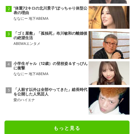
“体重72キロの北川景子”ぽっちゃり体型公
表の理由
ななにー 地下ABEMA
「ゴミ屋敷」「孤独死」布川敏和の離婚後
の絶望生活
ABEMAエンタメ
小学生ギャル（12歳）の登校姿＆すっぴん
に衝撃
ななにー 地下ABEMA
「人殺す以外は全部やってきた」総長時代
を公開した人気芸人
愛のハイエナ
もっと見る