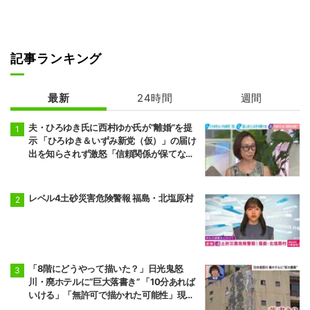
記事ランキング
最新
24時間
週間
夫・ひろゆき氏に西村ゆか氏が“離婚”を提
示 「ひろゆき＆いずみ新党（仮）」の届け
出を知らされず激怒「信頼関係が保てない
状態で夫婦を続けるのは無理」
レベル4土砂災害危険警報 福島・北塩原村
「8階にどうやって描いた？」日光鬼怒
川・廃ホテルに“巨大落書き” 「10分あれば
いける」「無許可で描かれた可能性」現役
アーティストらが見解