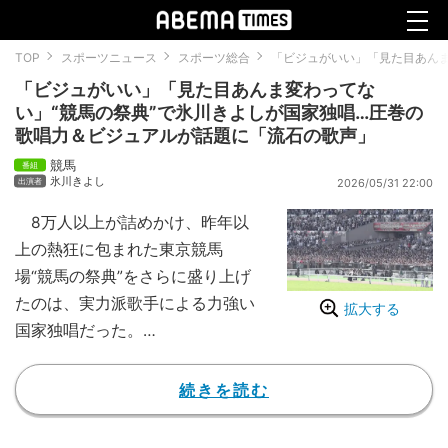
TOP
スポーツニュース
スポーツ総合
「ビジュがいい」「見た目あんま
「ビジュがいい」「見た目あんま変わってな
い」“競馬の祭典”で氷川きよしが国家独唱…圧巻の
歌唱力＆ビジュアルが話題に「流石の歌声」
競馬
氷川きよし
2026/05/31 22:00
8万人以上が詰めかけ、昨年以
上の熱狂に包まれた東京競馬
場“競馬の祭典”をさらに盛り上げ
たのは、実力派歌手による力強い
拡大する
国家独唱だった。
歌手の氷川きよしさんが31日、
東京競馬場で開催された競馬の祭
続きを読む
典・G1日本ダービー（東京優
駿）のレース前に国歌独唱を行