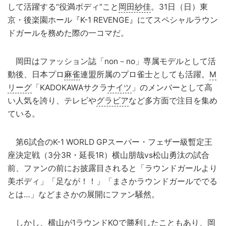
して活躍する“役満ボディ”こと
岡田紗佳
。31日（日）東
京・後楽園ホール『K-1 REVENGE』にてスペシャルラウン
ドガールを務めた際の一コマだ。
岡田はファッション誌「non－no」専属モデルとして活
動後、日本プロ
麻雀
連盟所属のプロ雀士としても活躍。
M
リーグ
「KADOKAWAサクラ
ナイツ
」のメンバーとして高
い人気を誇り、テレビや
グラビア
など多方面で注目を集め
ている。
第6試合のK-1 WORLD GPスーパー・フェザー級暫定王
座決定戦（3分3R・延長1R）横山朋哉vs松山勇汰の試合
前、ファンの前にお披露目されると「ラウンドガールより
美ボディ」「足なが！！」「まさかラウンドガールででる
とは…」などまさかの展開にファン騒然。
しかし、横山が1ラウンドKOで勝利したこともあり、岡