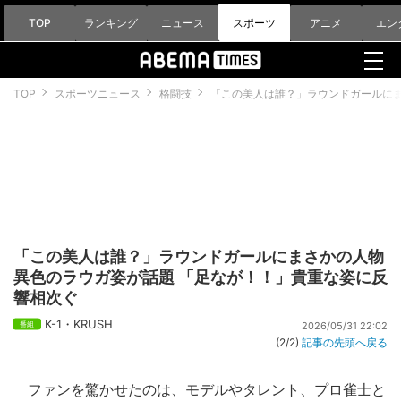
TOP
ランキング
ニュース
スポーツ
アニメ
エン
TOP
スポーツニュース
格闘技
「この美人は誰？」ラウンドガールにま
「この美人は誰？」ラウンドガールにまさかの人物
異色のラウガ姿が話題 「足なが！！」貴重な姿に反
響相次ぐ
K-1・KRUSH
2026/05/31 22:02
(2/2)
記事の先頭へ戻る
ファンを驚かせたのは、モデルやタレント、プロ雀士と