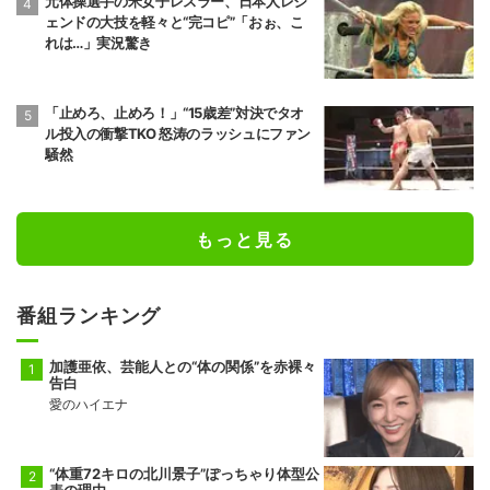
元体操選手の米女子レスラー、日本人レジ
ェンドの大技を軽々と“完コピ”「おぉ、こ
れは…」実況驚き
「止めろ、止めろ！」“15歳差”対決でタオ
ル投入の衝撃TKO 怒涛のラッシュにファン
騒然
もっと見る
番組ランキング
加護亜依、芸能人との“体の関係”を赤裸々
告白
愛のハイエナ
“体重72キロの北川景子”ぽっちゃり体型公