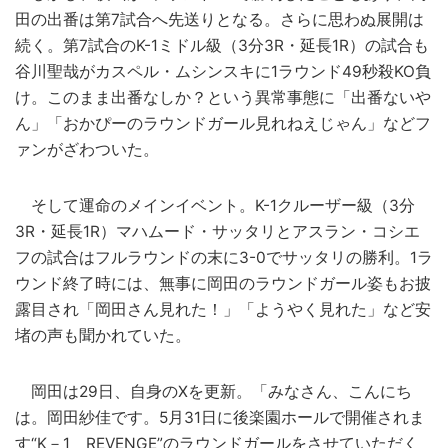
田の出番は第7試合へ先送りとなる。さらに思わぬ展開は
続く。第7試合のK-1ミドル級（3分3R・延長1R）の試合も
谷川聖哉がカスペル・ムシンスキに1ラウンド49秒殺KO負
け。このまま出番なしか？という異常事態に「出番ないや
ん」「おかぴーのラウンドガール見れねえじゃん」などフ
ァンがざわついた。
そして運命のメインイベント。K-1クルーザー級（3分
3R・延長1R）マハムード・サッタリとアスラン・コシエ
フの試合はフルラウンドの末に3-0でサッタリの勝利。1ラ
ウンド終了時には、無事に岡田のラウンドガール姿もお披
露目され「岡田さん見れた！」「ようやく見れた」など安
堵の声も聞かれていた。
岡田は29日、自身のXを更新。「みなさん、こんにち
は。岡田紗佳です。5月31日に後楽園ホールで開催されま
す“K－1 REVENGE”のラウンドガールをさせていただく