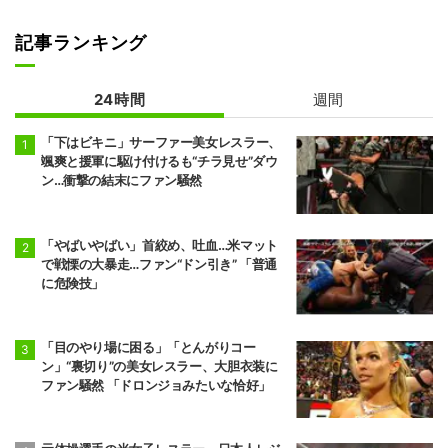
記事ランキング
24時間
週間
「下はビキニ」サーファー美女レスラー、
颯爽と援軍に駆け付けるも“チラ見せ”ダウ
ン…衝撃の結末にファン騒然
「やばいやばい」首絞め、吐血…米マット
で戦慄の大暴走…ファン“ドン引き” 「普通
に危険技」
「目のやり場に困る」「とんがりコー
ン」“裏切り”の美女レスラー、大胆衣装に
ファン騒然 「ドロンジョみたいな恰好」