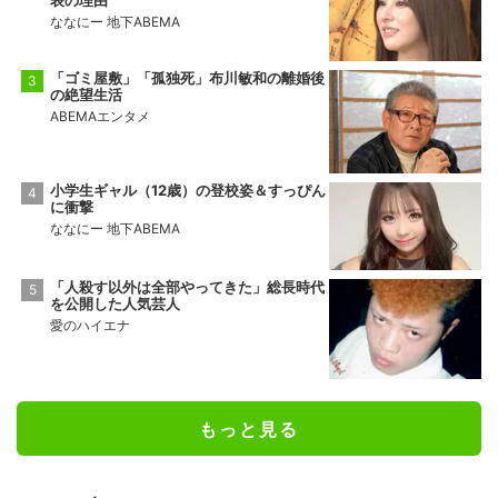
表の理由
ななにー 地下ABEMA
「ゴミ屋敷」「孤独死」布川敏和の離婚後
の絶望生活
ABEMAエンタメ
小学生ギャル（12歳）の登校姿＆すっぴん
に衝撃
ななにー 地下ABEMA
「人殺す以外は全部やってきた」総長時代
を公開した人気芸人
愛のハイエナ
もっと見る